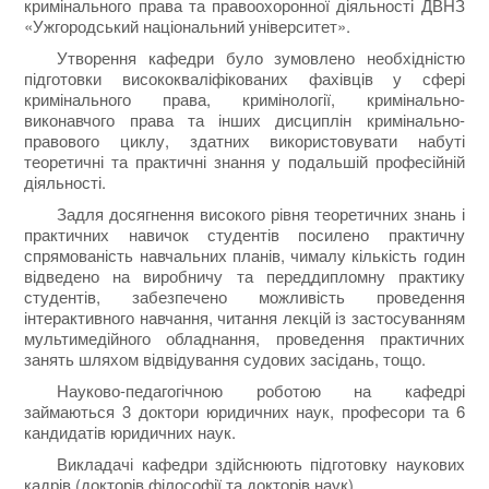
кримінального права та правоохоронної діяльності ДВНЗ
«Ужгородський національний університет».
Утворення кафедри було зумовлено необхідністю
підготовки висококваліфікованих фахівців у сфері
кримінального права, кримінології, кримінально-
виконавчого права та інших дисциплін кримінально-
правового циклу, здатних використовувати набуті
теоретичні та практичні знання у подальшій професійній
діяльності.
Задля досягнення високого рівня теоретичних знань і
практичних навичок студентів посилено практичну
спрямованість навчальних планів, чималу кількість годин
відведено на виробничу та переддипломну практику
студентів, забезпечено можливість проведення
інтерактивного навчання, читання лекцій із застосуванням
мультимедійного обладнання, проведення практичних
занять шляхом відвідування судових засідань, тощо.
Науково-педагогічною роботою на кафедрі
займаються 3 доктори юридичних наук, професори та 6
кандидатів юридичних наук.
Викладачі кафедри здійснюють підготовку наукових
кадрів (докторів філософії та докторів наук).