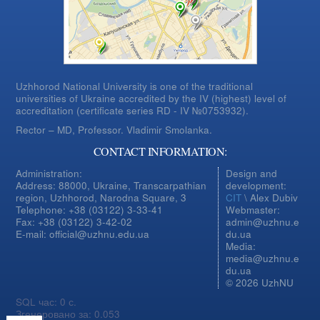
Uzhhorod National University is one of the traditional
universities of Ukraine accredited by the IV (highest) level of
accreditation (certificate series RD - IV №0753932).
Rector – MD, Professor.
Vladimir Smolanka.
CONTACT INFORMATION:
Administration:
Design and
Address: 88000, Ukraine, Transcarpathian
development:
region, Uzhhorod, Narodna Square, 3
CIT
\ Alex Dubiv
Telephone: +38 (03122) 3-33-41
Webmaster:
Fax: +38 (03122) 3-42-02
admin@uzhnu.e
E-mail: official@uzhnu.edu.ua
du.ua
Media:
media@uzhnu.e
du.ua
© 2026 UzhNU
SQL час: 0 с.
Згенеровано за: 0.053