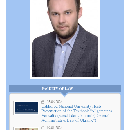
FACULTY OF LAW
05.06.2026
Uzhhorod National University Hosts
Presentation of the Textbook “Allgemeines
Verwaltungsrecht der Ukraine” (“General
Administrative Law of Ukraine”)
19.01.2026