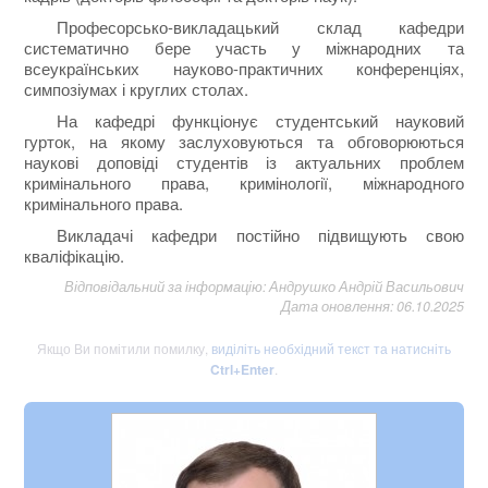
Професорсько-викладацький склад кафедри
систематично бере участь у міжнародних та
всеукраїнських науково-практичних конференціях,
симпозіумах і круглих столах.
На кафедрі функціонує студентський науковий
гурток, на якому заслуховуються та обговорюються
наукові доповіді студентів із актуальних проблем
кримінального права, кримінології, міжнародного
кримінального права.
Викладачі кафедри постійно підвищують свою
кваліфікацію.
Відповідальний за інформацію: Андрушко Андрій Васильович
Дата оновлення: 06.10.2025
Якщо Ви помітили помилку,
виділіть необхідний текст та натисніть
Ctrl+Enter
.