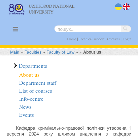
UZHHOROD NATIONAL
UNIVERSITY
uk
en
|
|
|
Home
Technical support
Contacts
Login
Main
»
Faculties
»
Faculty of Law
»
»
About us
Departments
About us
Department staff
List of courses
Info-centre
News
Events
Кафедра кримінально-правової політики утворена 1
вересня 2024 року шляхом виділення з кафедри