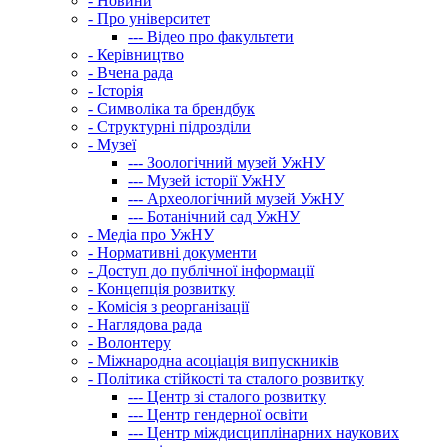
-
Новини
-
Про університет
---
Відео про факультети
-
Керівництво
-
Вчена рада
-
Історія
-
Символіка та брендбук
-
Структурні підрозділи
-
Музеї
---
Зоологічний музей УжНУ
---
Музей історії УжНУ
---
Археологічний музей УжНУ
---
Ботанічний сад УжНУ
-
Медіа про УжНУ
-
Нормативні документи
-
Доступ до публічної інформації
-
Концепція розвитку
-
Комісія з реорганізації
-
Наглядова рада
-
Волонтеру
-
Міжнародна асоціація випускників
-
Політика стійкості та сталого розвитку
---
Центр зі сталого розвитку
---
Центр гендерної освіти
---
Центр міждисциплінарних наукових