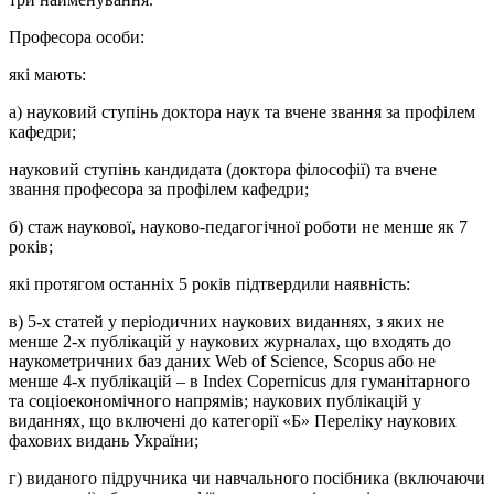
Професора особи:
які мають:
а) науковий ступінь доктора наук та вчене звання за профілем
кафедри;
науковий ступінь кандидата (доктора філософії) та вчене
звання професора за профілем кафедри;
б) стаж наукової, науково-педагогічної роботи не менше як 7
років;
які протягом останніх 5 років підтвердили наявність:
в) 5-х статей у періодичних наукових виданнях, з яких не
менше 2-х публікацій у наукових журналах, що входять до
наукометричних баз даних Web of Science, Scopus або не
менше 4-х публікацій – в Index Сореrnicus для гуманітарного
та соціоекономічного напрямів; наукових публікацій у
виданнях, що включені до категорії «Б» Переліку наукових
фахових видань України;
г) виданого підручника чи навчального посібника (включаючи