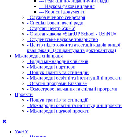
---
Редакційно-видавничий відділ
---
Наукові фахові видання
---
Корисні документи
-
Служба вченого секретаря
-
Спеціалізовані вчені ради
-
Стартап-центр УжНУ
-
Стартап-школа «StartUP School - UzhNU»
-
Студентське наукове товариство
-
Центр підготовки та атестації кадрів вищої
кваліфікації (аспірантура та докторантура)
Міжнародна співпраця
-
Відділ міжнародних зв'язків
-
Міжнародні партнери
-
Пошук грантів та стипендій
-
Міжнародні освітні та інституційні проєкти
-
Освітні програми Erasmus+
-
Семестрове навчання та спільні програми
Проєкти
-
Пошук грантів та стипендій
-
Міжнародні освітні та інституційні проєкти
-
Міжнародні наукові проєкти
УжНУ