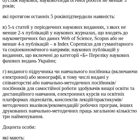
б) стаж наукової, науково-педагогічної роботи не менше 3
років;
які протягом останніх 5 років
підтвердили наявність:
в)
5-х статей
у періодичних наукових виданнях, з яких не
менше
2-х
публікацій у наукових журналах, що входять до
наукометричних баз даних Web of Science, Scopus або не
менше
4-х
публікацій – в Index Сореrnicus
для гуманітарного
та соціоекономічного напрямів
; наукових публікацій у
виданнях, що включені до категорії «Б» Переліку наукових
фахових видань України;
г) виданого підручника чи навчального посібника (включаючи
електронні) або монографії, в тому числі видані у
співавторстві
або
навчально-методичних посібників/
посібників для самостійної роботи здобувачів вищої освіти та
дистанційного навчання, електронних курсів на освітніх
платформах ліцензіатів, конспектів лекцій/практикумів/
методичних вказівок/рекомендацій/ робочих програм, інших
друкованих навчально-методичних праць загальною кількістю
три найменування.
Доцента особи:
які мають: