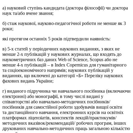
а) науковий ступінь кандидата (доктора філософії) чи доктора
наук та/або вчене звання;
б) стаж наукової, науково-педагогічної роботи не менше як 3
роки;
які протягом останніх 5 років підтвердили наявність:
в) 5-х статей у періодичних наукових виданнях, з яких не
менше 2-х публікацій у наукових журналах, що входять до
наукометричних баз даних Web of Science, Scopus або не
менше 4-х публікацій – в Index Сореrnicus для гуманітарного
та соціоекономічного напрямів; наукових публікацій у
виданнях, що включені до категорії «Б» Переліку наукових
фахових видань України;
г) виданого підручника чи навчального посібника (включаючи
електронні) або монографії, в тому числі видані у
співавторстві або навчально-методичних посібників/
посібників для самостійної роботи здобувачів вищої освіти
та дистанційного навчання, електронних курсів на освітніх
платформах ліцензіатів, конспектів лекцій/практикумів/
методичних вказівок/рекомендацій/ робочих програм, інших
друкованих навчально-методичних праць загальною кількістю