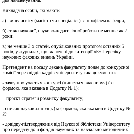
два найменування.
Викладача особи, які мають:
а) вищу освіту (магістр чи спеціаліст) за профілем кафедри;
б) стаж наукової, науково-педагогічної роботи не менше як 2
роки;
в) не менше 3-х статей, опублікованих протягом останніх 5
років, у журналах, що включені до категорії «Б» Переліку
наукових фахових видань України.
Претендент на посаду декана факультету подає до конкурсної
комісії через відділ кадрів університету такі документи:
- заяву про участь у конкурсі (пишеться власноруч) (за
формою, яка вказана в Додатку № 1);
- проєкт стратегії розвитку факультету;
- список наукових праць (за формою, яка вказана в Додатку №
2);
-
довідку-підтвердження від Наукової бібліотеки Університету
про передачу до її фондів наукових та навчально-методичних