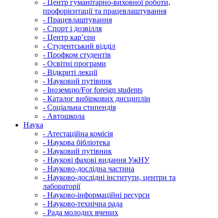
-
Центр гуманітарно-виховної роботи,
профорієнтації та працевлаштування
-
Працевлаштування
-
Спорт і дозвілля
-
Центр кар’єри
-
Студентський відділ
-
Профком студентів
-
Освітні програми
-
Відкриті лекції
-
Науковий путівник
-
Іноземцю/For foreign students
-
Каталог вибіркових дисциплін
-
Соціальна стипендія
-
Автошкола
Наука
-
Атестаційна комісія
-
Наукова бібліотека
-
Науковий путівник
-
Наукові фахові видання УжНУ
-
Науково-дослідна частина
-
Науково-дослідні інститути, центри та
лабораторії
-
Науково-інформаційні ресурси
-
Науково-технічна рада
-
Рада молодих вчених