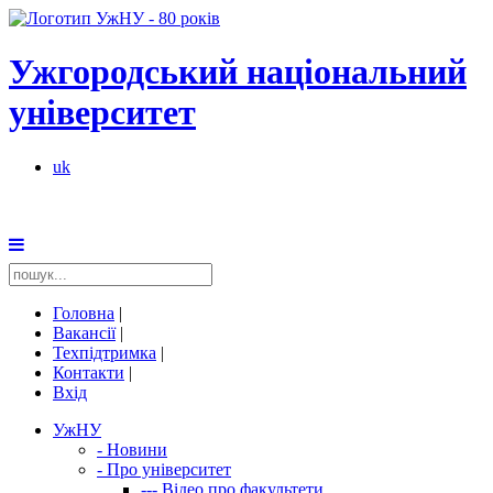
Ужгородський національний
університет
uk
Головна
|
Вакансії
|
Техпідтримка
|
Контакти
|
Вхід
УжНУ
-
Новини
-
Про університет
---
Відео про факультети