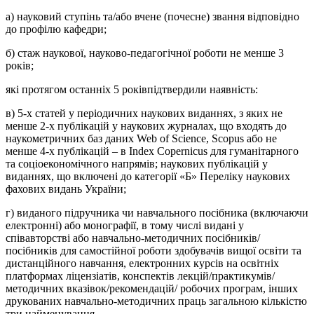
а) науковий ступінь та/або вчене (почесне) звання відповідно
до профілю кафедри;
б) стаж наукової, науково-педагогічної роботи не менше 3
років;
які протягом останніх 5 роківпідтвердили наявність:
в) 5-х статей у періодичних наукових виданнях, з яких не
менше 2-х публікацій у наукових журналах, що входять до
наукометричних баз даних Web of Science, Scopus або не
менше 4-х публікацій – в Index Сореrnicus для гуманітарного
та соціоекономічного напрямів; наукових публікацій у
виданнях, що включені до категорії «Б» Переліку наукових
фахових видань України;
г) виданого підручника чи навчального посібника (включаючи
електронні) або монографії, в тому числі видані у
співавторстві або навчально-методичних посібників/
посібників для самостійної роботи здобувачів вищої освіти та
дистанційного навчання, електронних курсів на освітніх
платформах ліцензіатів, конспектів лекцій/практикумів/
методичних вказівок/рекомендацій/ робочих програм, інших
друкованих навчально-методичних праць загальною кількістю
три найменування.