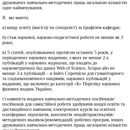
друкованих навчально-методичних праць загальною кількістю
одне найменування.
ІІ. які мають:
а) вищу освіту (магістр чи спеціаліст) за профілем кафедри;
б) стаж наукової, науково-педагогічної роботи не менше як 3
роки;
в) 5 статей, опублікованих протягом останніх 5 років, у
періодичних наукових виданнях, з яких не менше 2-х
публікацій у наукових журналах, що входять до
наукометричних баз даних Web of Science, Scopus або не
менше 3-х публікацій – в Index Сореrnicus для гуманітарного
та соціоекономічного напрямів; наукових публікацій у
виданнях, що включені до категорії «Б» Переліку наукових
фахових видань України;
г) наявність виданих навчально-методичних посібників/
посібників для самостійної роботи здобувачів вищої освіти та
дистанційного навчання, електронних курсів на освітніх
платформах ліцензіатів, конспектів лекцій/практикумів/
методичних вказівок/рекомендацій/ робочих програм, інших
друкованих навчально-методичних праць загальною кількістю