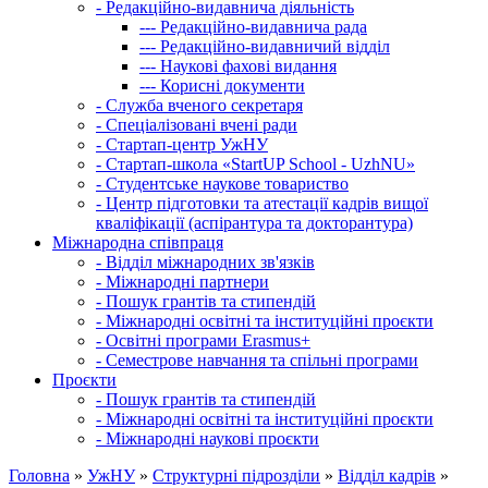
-
Редакційно-видавнича діяльність
---
Редакційно-видавнича рада
---
Редакційно-видавничий відділ
---
Наукові фахові видання
---
Корисні документи
-
Служба вченого секретаря
-
Спеціалізовані вчені ради
-
Стартап-центр УжНУ
-
Стартап-школа «StartUP School - UzhNU»
-
Студентське наукове товариство
-
Центр підготовки та атестації кадрів вищої
кваліфікації (аспірантура та докторантура)
Міжнародна співпраця
-
Відділ міжнародних зв'язків
-
Міжнародні партнери
-
Пошук грантів та стипендій
-
Міжнародні освітні та інституційні проєкти
-
Освітні програми Erasmus+
-
Семестрове навчання та спільні програми
Проєкти
-
Пошук грантів та стипендій
-
Міжнародні освітні та інституційні проєкти
-
Міжнародні наукові проєкти
Головна
»
УжНУ
»
Структурні підрозділи
»
Відділ кадрів
»