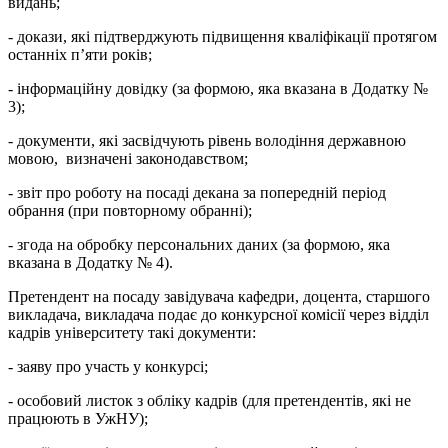
видань
;
- докази, які підтверджують підвищення кваліфікації протягом
останніх п’яти років;
- інформаційну довідку (за формою, яка вказана в Додатку №
3);
- документи, які засвідчують рівень володіння державною
мовою, визначені законодавством;
- звіт про роботу на посаді декана за попередній період
обрання (при повторному обранні);
- згода на обробку персональних даних (за формою, яка
вказана в Додатку № 4).
Претендент на посаду завідувача кафедри, доцента, старшого
викладача, викладача подає до конкурсної комісії через відділ
кадрів університету такі документи:
- заяву про участь у конкурсі;
- особовий листок з обліку кадрів (для претендентів, які не
працюють в УжНУ);