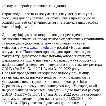
- згоду на обробку персональних даних.
Строк подання заяв та документів для участі у конкурсі –
місяць від дня опублікування оголошення про конкурс на
офіційному веб-сайті університету та в друкованих засобах
масової інформації.
Детальну інформацію щодо вимог до претендентів на
заміщення вакантних посад науково-педагогічних працівників
та необхідних документів можна отримати на сайті
університету
www.uzhnu.edu.ua
у розділі «Нормативні
документи»: Положення про порядок призначення декана
факультету (директора навчально-наукового інституту)
Державного вищого навчального закладу «Ужгородський
національний університет», уведеного в дію наказом ректора
ДВНЗ «УжНУ» № 112/01-04 від 31.03.2022 року;
Порядок проведення конкурсного відбору при заміщенні
вакантних посад науково-педагогічних працівників та
укладання з ними трудових договорів (контрактів) в
Державному вищому навчальному закладі «Ужгородський
національний університет», уведений в дію наказом ректора
ДВНЗ «УжНУ» № 113/01-04 від 31.03.2022 року із внесеними
змінами, введеними в дію наказами від 24.03.2023 р. №
139/01-04 «Про уведення в дію змін до порядку», від