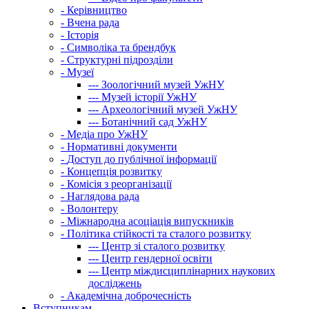
-
Керівництво
-
Вчена рада
-
Історія
-
Символіка та брендбук
-
Структурні підрозділи
-
Музеї
---
Зоологічний музей УжНУ
---
Музей історії УжНУ
---
Археологічний музей УжНУ
---
Ботанічний сад УжНУ
-
Медіа про УжНУ
-
Нормативні документи
-
Доступ до публічної інформації
-
Концепція розвитку
-
Комісія з реорганізації
-
Наглядова рада
-
Волонтеру
-
Міжнародна асоціація випускників
-
Політика стійкості та сталого розвитку
---
Центр зі сталого розвитку
---
Центр гендерної освіти
---
Центр міждисциплінарних наукових
досліджень
-
Академічна доброчесність
Вступникам