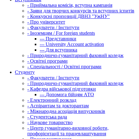
-
Приймальна комісія, вступна кампанія
-
Заяви для творчих конкурсів та вступних іспитів
-
Конкурсні пропозиції ДВНЗ "УжНУ"
-
Про університет
-
Факультети / Інститути
-
Іноземцям / For foreign students
---
Представники
---
University Account activation
---
Для вступника
-
Природничо-гуманітарний фаховий коледж
-
Освітні програми
-
Спеціальності / Освітні програми
Студенту
-
Факультети / Інститути
-
Природничо-гуманітарний фаховий коледж
-
Кафедра військової підготовки
---
Допомога бійцям АТО
-
Електронний розклад
-
Аспірантам та докторантам
-
Міжнародна асоціація випускників
-
Студентська рада
-
Наукове товариство
-
Центр гуманітарно-виховної роботи,
профорієнтації та працевлаштування