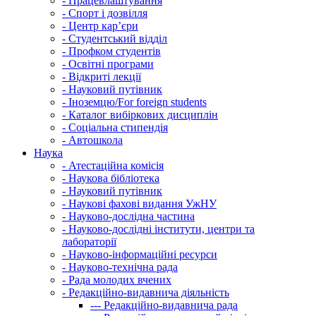
-
Працевлаштування
-
Спорт і дозвілля
-
Центр кар’єри
-
Студентський відділ
-
Профком студентів
-
Освітні програми
-
Відкриті лекції
-
Науковий путівник
-
Іноземцю/For foreign students
-
Каталог вибіркових дисциплін
-
Соціальна стипендія
-
Автошкола
Наука
-
Атестаційна комісія
-
Наукова бібліотека
-
Науковий путівник
-
Наукові фахові видання УжНУ
-
Науково-дослідна частина
-
Науково-дослідні інститути, центри та
лабораторії
-
Науково-інформаційні ресурси
-
Науково-технічна рада
-
Рада молодих вчених
-
Редакційно-видавнича діяльність
---
Редакційно-видавнича рада