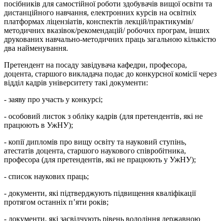
посібників для самостійної роботи здобувачів вищої освіти та
дистанційного навчання, електронних курсів на освітніх
платформах ліцензіатів, конспектів лекцій/практикумів/
методичних вказівок/рекомендацій/ робочих програм, інших
друкованих навчально-методичних праць загальною кількістю
два найменування.
Претендент на посаду завідувача кафедри, професора,
доцента, старшого викладача подає до конкурсної комісії через
відділ кадрів університету такі документи:
- заяву про участь у конкурсі;
- особовий листок з обліку кадрів (для претендентів, які не
працюють в УжНУ);
- копії дипломів про вищу освіту та науковий ступінь,
атестатів доцента, старшого наукового співробітника,
професора (для претендентів, які не працюють у УжНУ);
- список наукових праць;
- документи, які підтверджують підвищення кваліфікації
протягом останніх п’яти років;
- документи, які засвідчують рівень володіння державною