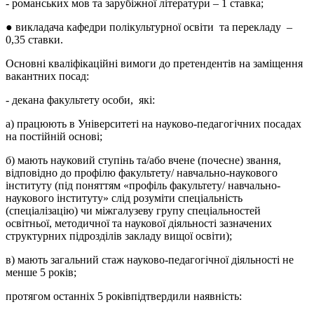
- романських мов та зарубіжної літератури – 1 ставка;
● викладача кафедри полікультурної освіти та перекладу –
0,35 ставки.
Основні кваліфікаційні вимоги до претендентів на заміщення
вакантних посад:
-
декана факультету особи,
які:
а) працюють в Університеті на науково-педагогічних посадах
на постійній основі;
б) мають науковий ступінь та/або вчене (почесне) звання,
відповідно до профілю факультету/ навчально-наукового
інституту (під поняттям «профіль факультету/ навчально-
наукового інституту» слід розуміти спеціальність
(спеціалізацію) чи міжгалузеву групу спеціальностей
освітньої, методичної та наукової діяльності зазначених
структурних підрозділів закладу вищої освіти);
в) мають загальний стаж науково-педагогічної діяльності не
менше 5 років;
протягом останніх 5 років
підтвердили наявність: