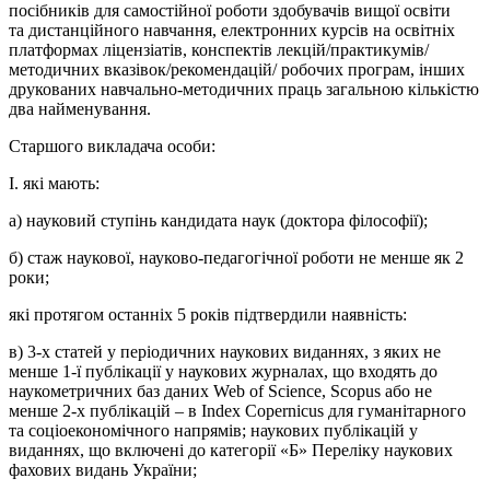
посібників для самостійної роботи здобувачів вищої освіти
та дистанційного навчання, електронних курсів на освітніх
платформах ліцензіатів, конспектів лекцій/практикумів/
методичних вказівок/рекомендацій/ робочих програм, інших
друкованих навчально-методичних праць загальною кількістю
два найменування.
Старшого викладача особи:
І. які мають:
а) науковий ступінь кандидата наук (доктора філософії);
б) стаж наукової, науково-педагогічної роботи не менше як 2
роки;
які протягом останніх 5 років підтвердили наявність:
в) 3-х статей у періодичних наукових виданнях, з яких не
менше 1-ї публікації у наукових журналах, що входять до
наукометричних баз даних Web of Science, Scopus або не
менше 2-х публікацій – в Index Сореrnicus для гуманітарного
та соціоекономічного напрямів; наукових публікацій у
виданнях, що включені до категорії «Б» Переліку наукових
фахових видань України;