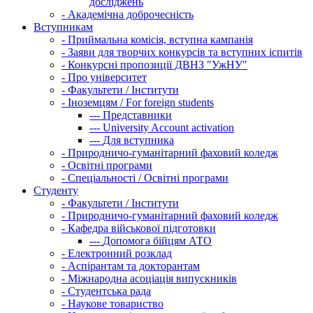
досліджень
-
Академічна доброчесність
Вступникам
-
Приймальна комісія, вступна кампанія
-
Заяви для творчих конкурсів та вступних іспитів
-
Конкурсні пропозиції ДВНЗ "УжНУ"
-
Про університет
-
Факультети / Інститути
-
Іноземцям / For foreign students
---
Представники
---
University Account activation
---
Для вступника
-
Природничо-гуманітарний фаховий коледж
-
Освітні програми
-
Спеціальності / Освітні програми
Студенту
-
Факультети / Інститути
-
Природничо-гуманітарний фаховий коледж
-
Кафедра військової підготовки
---
Допомога бійцям АТО
-
Електронний розклад
-
Аспірантам та докторантам
-
Міжнародна асоціація випускників
-
Студентська рада
-
Наукове товариство