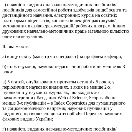
г) наявність виданих навчально-методичних посібників/
посібників для самостійної роботи здобувачів вищої освіти та
дистанційного навчання, електронних курсів на освітніх
платформах ліцензіатів, конспектів лекцій/практикумів/
методичних вказівок/рекомендацій/ робочих програм, інших
друкованих навчально-методичних праць загальною кількістю
одне найменування.
ІІ. які мають:
а) вищу освіту (магістр чи спеціаліст) за профілем кафедри;
б) стаж наукової, науково-педагогічної роботи не менше як 3
роки;
в) 5 статей, опублікованих протягом останніх 5 років, у
періодичних наукових виданнях, з яких не менше 2-х
публікацій у наукових журналах, що входять до
наукометричних баз даних Web of Science, Scopus або не
менше 3-х публікацій – в Index Сореrnicus для гуманітарного
та соціоекономічного напрямів; наукових публікацій у
виданнях, що включені до категорії «Б» Переліку наукових
фахових видань України;
г) наявність виданих навчально-методичних посібників/