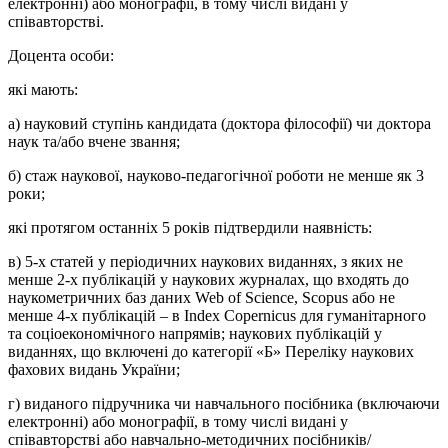
електронні) або монографії, в тому числі видані у
співавторстві.
Доцента особи:
​які мають:
а) науковий ступінь кандидата (доктора філософії) чи доктора
наук та/або вчене звання;
б) стаж наукової, науково-педагогічної роботи не менше як 3
роки;
які протягом останніх 5 років підтвердили наявність:
в) 5-х статей у періодичних наукових виданнях, з яких не
менше 2-х публікацій у наукових журналах, що входять до
наукометричних баз даних Web of Science, Scopus або не
менше 4-х публікацій – в Index Сореrnicus для гуманітарного
та соціоекономічного напрямів; наукових публікацій у
виданнях, що включені до категорії «Б» Переліку наукових
фахових видань України;
г) виданого підручника чи навчального посібника (включаючи
електронні) або монографії, в тому числі видані у
співавторстві або навчально-методичних посібників/