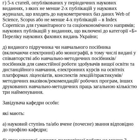
г)
5-х статей
, опублікованих у періодичних наукових
виданнях, з яких не менше 2-х публікацій у наукових
журналах, що входять до наукометричних баз даних Web of
Science, Scopus або не менше 4-х публікацій – в Index
Сореrnicus
для гуманітарного та соціоекономічного напрямів
;
наукових публікацій у виданнях, що включені до категорії «Б»
Переліку наукових фахових видань України;
д) виданого підручника чи навчального посібника
(включаючи електронні) або монографії, в тому числі видані у
співавторстві
або
навчально-методичних посібників/
посібників для самостійної роботи здобувачів вищої освіти та
дистанційного навчання, електронних курсів на освітніх
платформах ліцензіатів, конспектів лекцій/практикумів/
методичних вказівок/рекомендацій/ робочих програм, інших
друкованих навчально-методичних праць загальною кількістю
три найменування.
Завідувача кафедри особи:
які мають:
а) науковий ступінь та/або вчене (почесне) звання відповідно
до профілю кафедри;