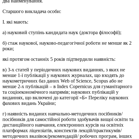
два найменування.
Старшого викладача особи:
І. які мають:
а) науковий ступінь кандидата наук (доктора філософії);
б) стаж наукової, науково-педагогічної роботи не менше як 2
роки;
які протягом останніх 5 років підтвердили наявність:
в) 3-х статей у періодичних наукових виданнях, з яких не
менше 1-ї публікації у наукових журналах, що входять до
наукометричних баз даних Web of Science, Scopus або не
менше 2-х публікацій – в Index Сореrnicus для гуманітарного
та соціоекономічного напрямів; наукових публікацій у
виданнях, що включені до категорії «Б» Переліку наукових
фахових видань України;
г) наявність виданих навчально-методичних посібників/
посібників для самостійної роботи здобувачів вищої освіти та
дистанційного навчання, електронних курсів на освітніх
платформах ліцензіатів, конспектів лекцій/практикумів/
методичних вказівок/рекомендацій/ робочих програм, інших