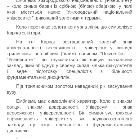
– коло синьої барви із срібною (білою) обвідкою, у полі
якої міститься напис "Ужгородський національний
університет", виконаний золотими літерами.
Коло перетинає золота контурна лінія, що символізує
Карпатські гори.
На тлі Карпат розташований золотий знак
універсальності, всеосяжності – універсум у вигляді
трилисника зі срібним (білим) написом "Universitas" –
"Університет", що тлумачиться як вищий навчальний
заклад, який об’єднує у своєму складі кілька факультетів
і веде підготовку спеціалістів з більшості
фундаментальних дисциплін.
Під трилисником золотом наведений рік заснування
вузу.
Емблема має символічний характер. Коло є знаком
сонця, знаком довершеності. Універсум – знак
всеосяжності, універсальності. Він символізує фахову
спрямованість університету як науково-освітнього
закладу, що готує спеціалістів з фундаментальних
дисциплін.