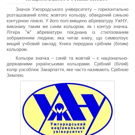
Значок Ужгородського університету – горизонтально
розташований еліпс жовтого кольору, обведений синьою
контурною лінією. У його полі вміщено абревіатуру УжНУ,
виконану таким же синім кольором, як і контур значка.
Літера "ж" абревіатури поєднана із стилізованим
зображенням людини, яка читає книгу, що символізує
вищий учбовий заклад. Книга передана срібним (білим)
кольором.
Кольори значка – синій та жовтий – є національно-
державними українськими кольорами. Срібний (білий)
колір уособлює Закарпаття, яке часто називають Срібною
Землею.