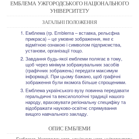
ЕМБЛЕМА УЖГОРОДСЬКОГО НАЦІОНАЛЬНОГО
УНІВЕРСИТЕТУ
ЗАГАЛЬНІ ПОЛОЖЕННЯ
Емблема (гр. Emblema – вставка, рельєфна
прикраса) – це умовне зображення, яке є
відмітною ознакою і символом підприємства,
установи, організації тощо.
Завдання будь-якої емблеми полягає в тому,
щоб через мінімум зображувальних засобів
(графічних зображень) передати максимум
інформації. При цьому бажано, щоб графічні
зображення були якомога більше спрощеними.
Емблема українського вузу повинна передавати
геральдичні та вексилологічні традиції нашого
народу, враховувати регіональну специфіку та
відображати науково-освітнє спрямування
вищого навчального закладу.
ОПИС ЕМБЛЕМИ
Емблема Ужгородського національного університету