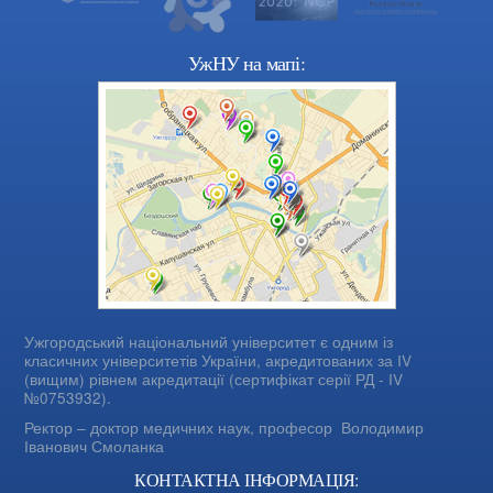
УжНУ на мапі:
Ужгородський національний університет є одним із
класичних університетів України, акредитованих за IV
(вищим) рівнем акредитації (сертифікат серії РД - IV
№0753932).
Ректор – доктор медичних наук, професор
Володимир
Іванович Смоланка
КОНТАКТНА ІНФОРМАЦІЯ: