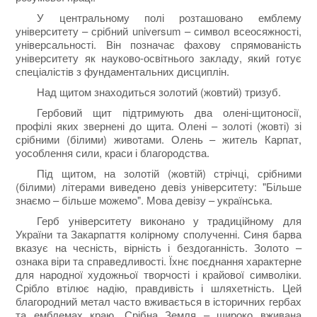
У центральному полі розташовано емблему
університету – срібний universum – символ всеосяжності,
універсальності. Він позначає фахову спрямованість
університету як науково-освітнього закладу, який готує
спеціалістів з фундаментальних дисциплін.
Над щитом знаходиться золотий (жовтий) тризуб.
Гербовий щит підтримують два олені-щитоносії,
профілі яких звернені до щита. Олені – золоті (жовті) зі
срібними (білими) животами. Олень – житель Карпат,
уособлення сили, краси і благородства.
Під щитом, на золотій (жовтій) стрічці, срібними
(білими) літерами виведено девіз університету: "Більше
знаємо – більше можемо". Мова девізу – українська.
Герб університету виконано у традиційному для
України та Закарпаття колірному сполученні. Синя барва
вказує на чесність, вірність і бездоганність. Золото –
ознака віри та справедливості. Їхнє поєднання характерне
для народної художньої творчості і крайової символіки.
Срібло втілює надію, правдивість і шляхетність. Цей
благородний метал часто вживається в історичних гербах
та емблемах краю. Срібна Земля – широко вживана