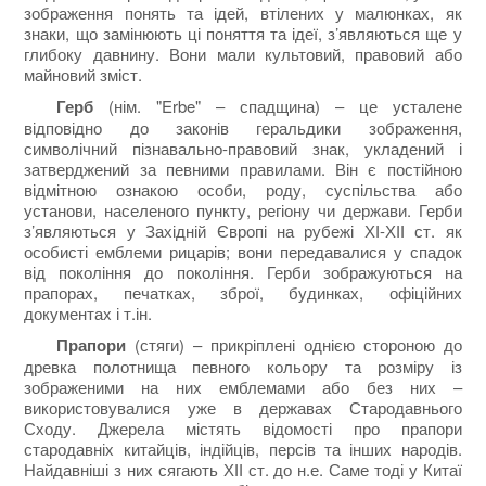
зображення понять та ідей, втілених у малюнках, як
знаки, що замінюють ці поняття та ідеї, з’являються ще у
глибоку давнину. Вони мали культовий, правовий або
майновий зміст.
Герб
(нім. "Erbe" – спадщина) – це усталене
відповідно до законів геральдики зображення,
символічний пізнавально-правовий знак, укладений і
затверджений за певними правилами. Він є постійною
відмітною ознакою особи, роду, суспільства або
установи, населеного пункту, регіону чи держави. Герби
з’являються у Західній Європі на рубежі ХІ-ХІІ ст. як
особисті емблеми рицарів; вони передавалися у спадок
від покоління до покоління. Герби зображуються на
прапорах, печатках, зброї, будинках, офіційних
документах і т.ін.
Прапори
(стяги) – прикріплені однією стороною до
древка полотнища певного кольору та розміру із
зображеними на них емблемами або без них –
використовувалися уже в державах Стародавнього
Сходу. Джерела містять відомості про прапори
стародавніх китайців, індійців, персів та інших народів.
Найдавніші з них сягають ХІІ ст. до н.е. Саме тоді у Китаї