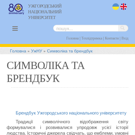
УЖГОРОДСЬКИЙ
НАЦІОНАЛЬНИЙ
uk
en
УНІВЕРСИТЕТ
|
|
|
Головна
Техпідтримка
Контакти
Вхід
Головна
»
УжНУ
»
Символіка та брендбук
СИМВОЛІКА ТА
БРЕНДБУК
Брендбук Ужгородського національного університету
Традиції символічного відображення світу
формувалися і розвивалися упродовж усієї історії
людства. Історичні джерела свідчать, що емблеми, умовні