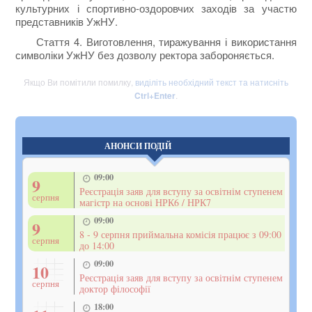
культурних і спортивно-оздоровчих заходів за участю
представників УжНУ.
Стаття 4. Виготовлення, тиражування і використання
символіки УжНУ без дозволу ректора забороняється.
Якщо Ви помітили помилку,
виділіть необхідний текст та натисніть
Ctrl+Enter
.
АНОНСИ ПОДІЙ
09:00
9
Реєстрація заяв для вступу за освітнім ступенем
серпня
магістр на основі НРК6 / НРК7
09:00
9
8 - 9 серпня приймальна комісія працює з 09:00
серпня
до 14:00
09:00
10
Реєстрація заяв для вступу за освітнім ступенем
серпня
доктор філософії
18:00