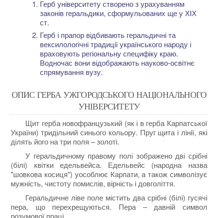
Герб університету створено з урахуванням
законів геральдики, сформульованих ще у ХІХ
ст.
Герб і прапор відбивають геральдичні та
вексилологічні традиції українського народу і
враховують регіональну специфіку краю.
Водночас вони відображають науково-освітнє
спрямування вузу.
ОПИС ГЕРБА УЖГОРОДСЬКОГО НАЦІОНАЛЬНОГО
УНІВЕРСИТЕТУ
Щит герба новофранцузький (як і в герба Карпатської
України) тридільний синього кольору. Пруг щита і лінії, які
ділять його на три поля – золоті.
У геральдичному правому полі зображено дві срібні
(білі) квітки едельвейса. Едельвейс (народна назва
"шовкова косиця") уособлює Карпати, а також символізує
мужність, чистоту помислів, вірність і довголіття.
Геральдичне ліве поле містить два срібні (білі) гусячі
пера, що перехрещуються. Пера – давній символ
розумової праці.