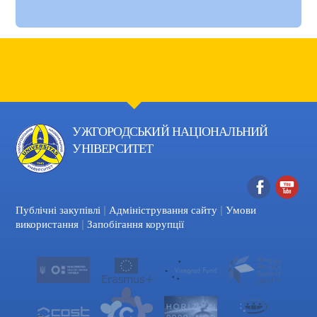
УЖГОРОДСЬКИЙ НАЦІОНАЛЬНИЙ
УНІВЕРСИТЕТ
|
|
Facebook
YouTube
Публічні закупівлі
Адміністрування сайту
Умови
|
використання
Запобігання корупції