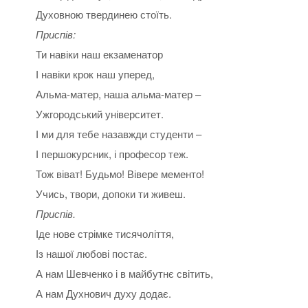
Духовною твердинею стоїть.
Приспів:
Ти навіки наш екзаменатор
І навіки крок наш уперед,
Альма-матер, наша альма-матер –
Ужгородський університет.
І ми для тебе назавжди студенти –
І першокурсник, і професор теж.
Тож віват! Будьмо! Вівере мементо!
Учись, твори, допоки ти живеш.
Приспів.
Іде нове стрімке тисячоліття,
Із нашої любові постає.
А нам Шевченко і в майбутнє світить,
А нам Духнович духу додає.