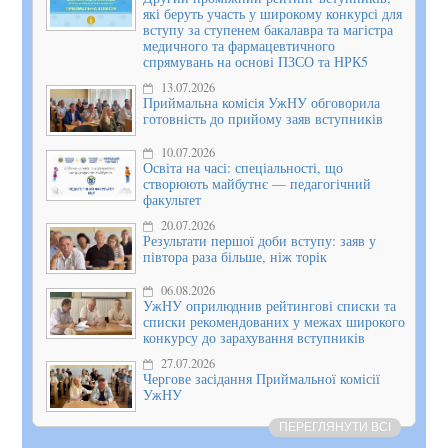
які беруть участь у широкому конкурсі для
вступу за ступенем бакалавра та магістра
медичного та фармацевтичного
спрямувань на основі ПЗСО та НРК5
13.07.2026
Приймальна комісія УжНУ обговорила
готовність до прийому заяв вступників
10.07.2026
Освіта на часі: спеціальності, що
створюють майбутнє — педагогічний
факультет
20.07.2026
Результати першої доби вступу: заяв у
півтора раза більше, ніж торік
06.08.2026
УжНУ оприлюднив рейтингові списки та
списки рекомендованих у межах широкого
конкурсу до зарахування вступників
27.07.2026
Чергове засідання Приймальної комісії
УжНУ
ПЕРЕГЛЯНУТИ ВСІ