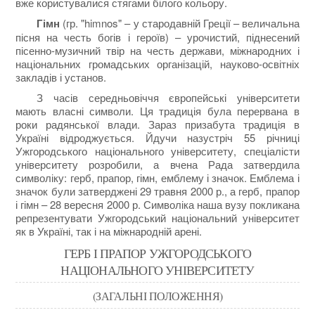
вже користувалися стягами білого кольору.
Гімн
(гр. "himnos" – у стародавній Греції – величальна
пісня на честь богів і героїв) – урочистий, піднесений
пісенно-музичний твір на честь держави, міжнародних і
національних громадських організацій, науково-освітніх
закладів і установ.
З часів середньовіччя європейські університети
мають власні символи. Ця традиція була перервана в
роки радянської влади. Зараз призабута традиція в
Україні відроджується. Йдучи назустріч 55 річниці
Ужгородського національного університету, спеціалісти
університету розробили, а вчена Рада затвердила
символіку: герб, прапор, гімн, емблему і значок. Емблема і
значок були затверджені 29 травня 2000 р., а герб, прапор
і гімн – 28 вересня 2000 р. Символіка наша вузу покликана
репрезентувати Ужгородський національний університет
як в Україні, так і на міжнародній арені.
ГЕРБ І ПРАПОР УЖГОРОДСЬКОГО
НАЦІОНАЛЬНОГО УНІВЕРСИТЕТУ
(ЗАГАЛЬНІ ПОЛОЖЕННЯ)