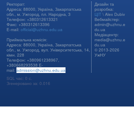
Ректорат:
Дизайн та
Адреса: 88000, Україна, Закарпатська
розробка:
обл., м. Ужгород, пл. Народна, 3
ЦІТ
\ Alex Dubiv
Телефон: +380312613321
Вебмайстер:
Факс: +380312613396
admin@uzhnu.e
E-mail:
official@uzhnu.edu.ua
du.ua
Медіацентр:
Приймальна комісія:
media@uzhnu.e
Адреса: 88000, Україна, Закарпатська
du.ua
обл., м. Ужгород, вул. Університетська, 14,
© 2013-2026
кімн. 228
УжНУ
Телефон: +380961238967,
+380668293538 E-
mail:
admission@uzhnu.edu.ua
SQL час: 0 с.
Згенеровано за: 0.016