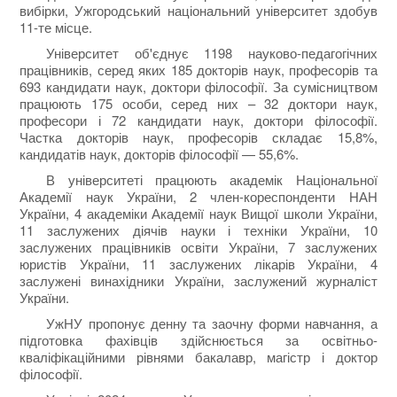
вибірки, Ужгородський національний університет здобув
11-те місце.
Університет об'єднує 1198 науково-педагогічних
працівників, серед яких 185 докторів наук, професорів та
693 кандидати наук, доктори філософії. За сумісництвом
працюють 175 особи, серед них – 32 доктори наук,
професори і 72 кандидати наук, доктори філософії.
Частка докторів наук, професорів складає 15,8%,
кандидатів наук, докторів філософії — 55,6%.
В університеті працюють академік Національної
Академії наук України, 2 член-кореспонденти НАН
України, 4 академіки Академії наук Вищої школи України,
11 заслужених діячів науки і техніки України, 10
заслужених працівників освіти України, 7 заслужених
юристів України, 11 заслужених лікарів України, 4
заслужені винахідники України, заслужений журналіст
України.
УжНУ пропонує денну та заочну форми навчання, а
підготовка фахівців здійснюється за освітньо-
кваліфікаційними рівнями бакалавр, магістр і доктор
філософії.