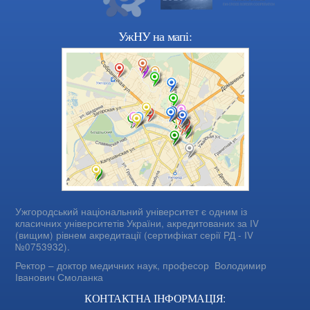
УжНУ на мапі:
Ужгородський національний університет є одним із
класичних університетів України, акредитованих за IV
(вищим) рівнем акредитації (сертифікат серії РД - IV
№0753932).
Ректор – доктор медичних наук, професор
Володимир
Іванович Смоланка
КОНТАКТНА ІНФОРМАЦІЯ: