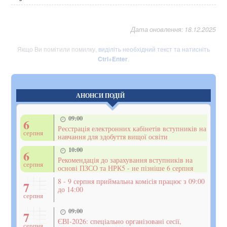
Дата оновлення: 18.12.2025
Якщо Ви помітили помилку,
виділіть необхідний текст та натисніть
Ctrl+Enter
.
АНОНСИ ПОДІЙ
09:00
6
Реєстрація електронних кабінетів вступників на
серпня
навчання для здобуття вищої освіти
10:00
6
Рекомендація до зарахування вступників на
серпня
основі ПЗСО та НРК5 - не пізніше 6 серпня
8 - 9 серпня приймальна комісія працює з 09:00
7
до 14:00
серпня
09:00
7
ЄВІ-2026: спеціально організовані сесії,
серпня