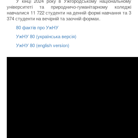
У кінці 2024 року в Ужгородському національному
університеті та природничо-гуманітарному коледжі
навчалися 11 722 студенти на денній формі навчання та 3
374 студенти на вечірній та заочній формах.
80 фактів про УжНУ
УжНУ 80 (українська версія)
УжНУ 80 (english version)