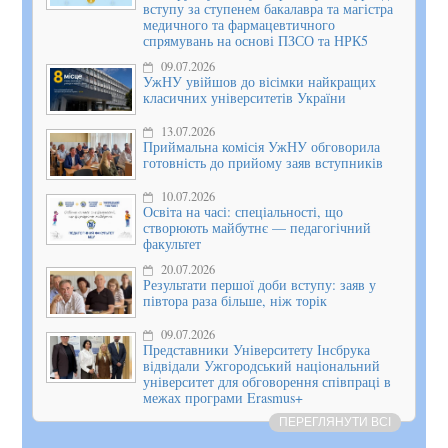
вступу за ступенем бакалавра та магістра
медичного та фармацевтичного
спрямувань на основі ПЗСО та НРК5
09.07.2026
УжНУ увійшов до вісімки найкращих
класичних університетів України
13.07.2026
Приймальна комісія УжНУ обговорила
готовність до прийому заяв вступників
10.07.2026
Освіта на часі: спеціальності, що
створюють майбутнє — педагогічний
факультет
20.07.2026
Результати першої доби вступу: заяв у
півтора раза більше, ніж торік
09.07.2026
Представники Університету Інсбрука
відвідали Ужгородський національний
університет для обговорення співпраці в
межах програми Erasmus+
ПЕРЕГЛЯНУТИ ВСІ