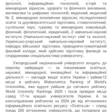
філології, інформаційних технологій, історії та
міжнародних відносин, здоров'я та фізичного виховання,
математики та цифрових технологій, медичний, медичний
№ 2, міжнародних економічних відносин, післядипломної
освіти та доуніверситетської підготовки, стоматологічний,
суспільних наук, туризму та міжнародних комунікацій,
фізичний, філологічний, юридичний), 2 навчально-наукові
інститути (Навчально-науковий інститут хімії та екології,
Українсько-угорський навчально-науковий інститут),
кафедра військової підготовки, природничо-гуманітарний
фаховий коледж, який здійснює підготовку фахівців за
спорідненими спеціальностями університету.
Ужгородський національний університет входить до
переліку найкращих — за показниками освітньої,
наукової, міжнародної, інноваційної та інформаційної
діяльності — закладів вищої освіти України і займає12
місце в рейтингу Webometrics Ranking of World's
Universities, вже вдруге увійшов до світового рейтингу
World University Rankings 2025 і посів провідне місце
серед 17-ти кращих університетів України. А за
консолідованим рейтингом за 2024 рік від вітчизняного
інформаційного освітнього ресурсу «Освіта.ua» – серед
понад 200 вітчизняних університетів, що потрапили до