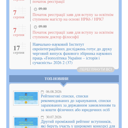
початок реєстрації
09:00
7
Початок реєстрації заяв для вступу за освітнім
серпня
ступенем магістр на основі НРК6 / НРК7
09:00
7
Початок реєстрації заяв для вступу за освітнім
серпня
ступенем доктор філософії
Навчально-науковий Інститут
17
євроінтеграційних досліджень готує до друку
серпня
черговий випуск фахового збірника наукових
праць «Геополітика України – історія і
сучасність» 2026 2 (37)
ПЕРЕГЛЯНУТИ ВСІ
ТОП-НОВИНИ
06.08.2026
Рейтингові списки, списки
рекомендованих до зарахування, списки
зарахованих за державним замовленням та
за кошти фізичних або юридичних осіб
30.07.2026
Другий проміжний рейтинг вступників,
які беруть участь у широкому конкурсі для