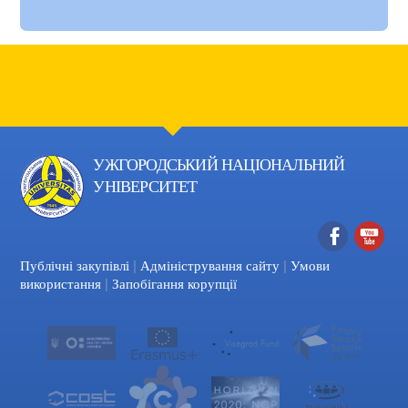
УЖГОРОДСЬКИЙ НАЦІОНАЛЬНИЙ
УНІВЕРСИТЕТ
|
|
Facebook
YouTube
Публічні закупівлі
Адміністрування сайту
Умови
|
використання
Запобігання корупції