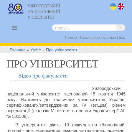
УЖГОРОДСЬКИЙ
НАЦІОНАЛЬНИЙ
uk
en
УНІВЕРСИТЕТ
|
|
|
Головна
Техпідтримка
Контакти
Вхід
Головна
»
УжНУ
»
Про університет
ПРО УНІВЕРСИТЕТ
Відео про факультети
Ужгородський
національний університет заснований 18 жовтня 1945
року. Належить до класичних університетів України,
сертифікованих/затверджених за IV (вищим) рівнем
акредитації (ліцензія Міністерства освіти України серії АГ
№ 582508).
В університеті діють 19 факультетів (біологічний,
географічний, економічний, інженерно-технічний, іноземної