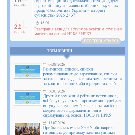
євроінтеграційних досліджень готує до друку
серпня
черговий випуск фахового збірника наукових
праць «Геополітика України – історія і
сучасність» 2026 2 (37)
18:00
22
Реєстрація заяв для вступу за освітнім ступенем
серпня
магістр на основі НРК6 / НРК7
ПЕРЕГЛЯНУТИ ВСІ
ТОП-НОВИНИ
06.08.2026
Рейтингові списки, списки
рекомендованих до зарахування, списки
зарахованих за державним замовленням та
за кошти фізичних або юридичних осіб
30.07.2026
Другий проміжний рейтинг вступників,
які беруть участь у широкому конкурсі для
вступу за ступенем бакалавра та магістра
медичного та фармацевтичного
спрямувань на основі ПЗСО та НРК5
13.07.2026
Приймальна комісія УжНУ обговорила
готовність до прийому заяв вступників