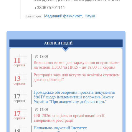
+380675701111
Медичний факультет,
Наука
Категорії:
АНОНСИ ПОДІЙ
18:00
11
Виконання вимог для зарахування вступниками
серпня
на основі ПЗСО та НРК5 - до 18:00 11 серпня
Реєстрація заяв для вступу за освітнім ступенем
13
доктор філософії
серпня
Громадське обговорення проєктів документів
17
УжНУ щодо імплементації положень Закону
серпня
України "Про академічну доброчесність"
17:00
17
ЄВІ-2026: спеціально організовані сесії,
серпня
завершення реєстрації
Навчально-науковий Інститут
18