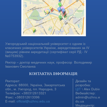
Ужгородський національний університет є одним із
класичних університетів України, акредитованих за IV
(вищим) рівнем акредитації (сертифікат серії РД - IV
№0753932).
Ректор – доктор медичних наук, професор
Володимир
Іванович Смоланка
КОНТАКТНА ІНФОРМАЦІЯ:
Ректорат:
Дизайн та
Адреса: 88000, Україна, Закарпатська
розробка:
обл., м. Ужгород, пл. Народна, 3
ЦІТ
\ Alex Dubiv
Телефон: +380312613321
Вебмайстер:
Факс: +380312613396
admin@uzhnu.e
E-mail:
official@uzhnu.edu.ua
du.ua
Медіацентр: