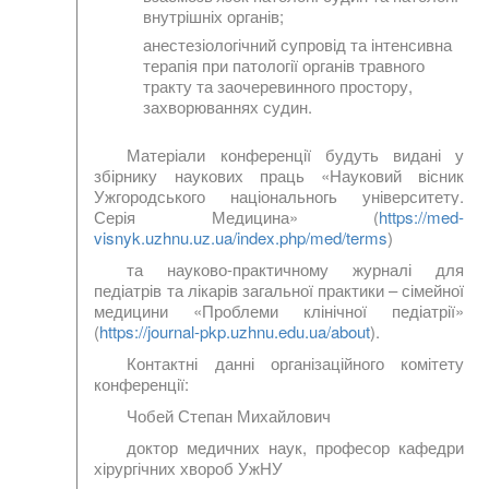
внутрішніх органів;
анестезіологічний супровід та інтенсивна
терапія при патології органів травного
тракту та заочеревинного простору,
захворюваннях судин.
Матеріали конференції будуть видані у
збірнику наукових праць «Науковий вісник
Ужгородського національногь університету.
Серія Медицина» (
https://med-
visnyk.uzhnu.uz.ua/index.php/med/terms
)
та науково-практичному журналі для
педіатрів та лікарів загальної практики – сімейної
медицини «Проблеми клінічної педіатрії»
(
https://journal-pkp.uzhnu.edu.ua/about
).
Контактні данні організаційного комітету
конференції:
Чобей Степан Михайлович
доктор медичних наук, професор кафедри
хірургічних хвороб УжНУ