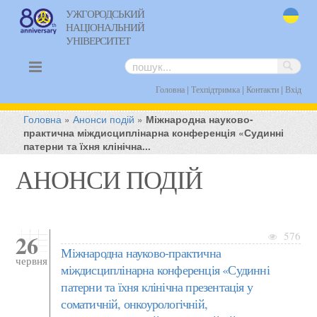
УЖГОРОДСЬКИЙ
НАЦІОНАЛЬНИЙ
uk
УНІВЕРСИТЕТ
|
|
|
Головна
Техпідтримка
Контакти
Вхід
Головна
»
Анонси подій
»
Міжнародна науково-
практична міждисциплінарна конференція «Судинні
патерни та їхня клінічна...
АНОНСИ ПОДІЙ
26
576
Міжнародна науково-практична
червня
міждисциплінарна конференція «Судинні
патерни та їхня клінічна презентація у
соматичній, онкоурологічній,