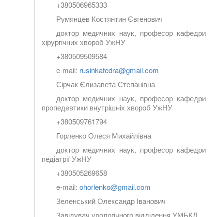
+380506965333
Румянцев Костянтин Євгенович
доктор медичних наук, професор кафедри
хірургічних хвороб УжНУ
+380509509584
e-mail:
rusinkafedra@gmail.com
Сірчак Єлизавета Степанівна
доктор медичних наук, професор кафедри
пропедевтики внутрішніх хвороб УжНУ
+380509761794
Горленко Олеся Михайлівна
доктор медичних наук, професор кафедри
педіатрії УжНУ
+380505269658
e-mail:
ohorlenko@gmail.com
Зеленський Олександр Іванович
Завідувач урологічного відділення УМБКЛ