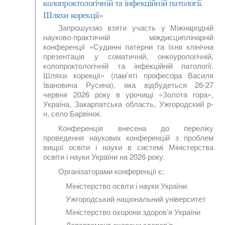
колопроктологічній та інфекційній патології.
Шляхи корекції»
Запрошуємо взяти участь у Міжнародній
науково-практичній міждисциплінарній
конференції «Судинні патерни та їхня клінічна
презентація у соматичній, онкоурологічній,
колопроктологічній та інфекційній патології.
Шляхи корекції» (пам’яті професора Василя
Івановича Русина), яка відбудеться 26-27
червня 2026 року в урочищі «Золота гора»,
Україна, Закарпатська область, Ужгородский р-
н, село Барвінок.
Конференція внесена до переліку
проведення наукових конференцій з проблем
вищої освіти і науки в системі Міністерства
освіти і науки України на 2026 року.
Організаторами конференції є:
Міністерство освіти і науки України
Ужгородський національний університет
Міністерство охорони здоров’я України
Департамент охорони здоров’я