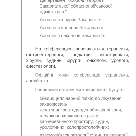
Закарпатської обласної військової
адміністрації
Асоціація хірургів Закарпаття
Асоціація урологів Закарпаття
Асоціація онкологів Закарпаття
На конференцію запрошуються терапевти,
гастроентерологи, педіатри, інфекціоністи,
хірурги, судинні хірурги, онкологи, урологи,
анестезіологи.
Офіційні мови конференції: українська,
англійська.
Головними питаннями конференції будуть:
міждисциплінарний підхід до лікування
захворювань
гепатопанкреатодуоденобіліарної зони,
шлунково-кишкового тракту,
заочеревинного простору, судин,
урологічних, колопроктологічних;
взаємозв’язок патології судин та патології