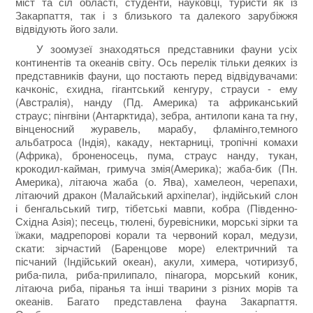
міст та сіл області, студенти, науковці, туристи як із
Закарпаття, так і з близького та далекого зарубіжжя
відвідують його зали.
У зоомузеї знаходяться представники фауни усіх
континентів та океанів світу. Ось перелік тільки деяких із
представників фауни, що постають перед відвідувачами:
качконіс, єхидна, гігантський кенгуру, страуси - ему
(Австралія), нанду (Пд. Америка) та африканський
страус; пінгвіни (Антарктида), зебра, антилопи кана та гну,
вінценосний журавель, марабу, фламінго,темного
альбатроса (Індія), какаду, нектарниці, тропічні комахи
(Африка), броненосець, пума, страус нанду, тукан,
крокодил-кайман, гримуча змія(Америка); жаба-бик (Пн.
Америка), літаюча жаба (о. Ява), хамелеон, черепахи,
літаючий дракон (Малайський архіпелаг), індійський слон
і бенгальський тигр, тібетські мавпи, кобра (Південно-
Східна Азія); песець, тюлені, буревісники, морські зірки та
їжаки, мадрепорові корали та червоний корал, медузи,
скати: зірчастий (Баренцове море) електричний та
пісчаний (Індійський океан), акули, химера, чотиризуб,
риба-пила, риба-прилипало, пінагора, морський коник,
літаюча риба, піранья та інші тварини з різних морів та
океанів. Багато представлена фауна Закарпаття.