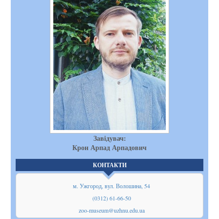
Завідувач:
Крон Арпад Арпадович
КОНТАКТИ
м. Ужгород, вул. Волошина, 54
(0312) 61-66-50
zoo-museum@uzhnu.edu.ua