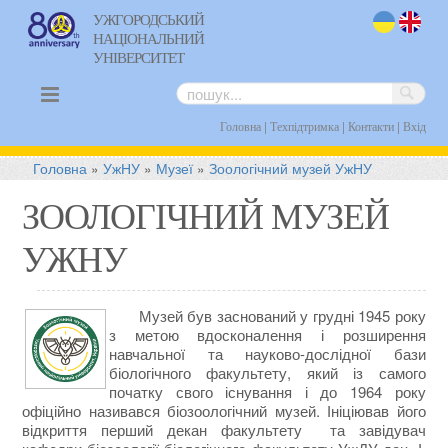
УЖГОРОДСЬКИЙ
НАЦІОНАЛЬНИЙ
uk
en
УНІВЕРСИТЕТ
|
|
|
Головна
Техпідтримка
Контакти
Вхід
Головна
»
УжНУ
»
Музеї
»
Зоологічний музей УжНУ
ЗООЛОГІЧНИЙ МУЗЕЙ
УЖНУ
Музей був заснований у грудні 1945 року
з метою вдосконалення і розширення
навчальної та науково-дослідної бази
біологічного факультету, який із самого
початку свого існування і до 1964 року
офіційно називався біозоологічний музей. Ініціював його
відкриття перший декан факультету та завідувач