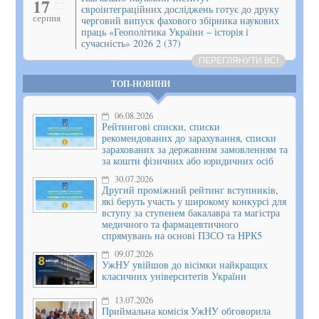
17
євроінтеграційних досліджень готує до друку
серпня
черговий випуск фахового збірника наукових
праць «Геополітика України – історія і
сучасність» 2026 2 (37)
ПЕРЕГЛЯНУТИ ВСІ
ТОП-НОВИНИ
06.08.2026
Рейтингові списки, списки
рекомендованих до зарахування, списки
зарахованих за державним замовленням та
за кошти фізичних або юридичних осіб
30.07.2026
Другий проміжний рейтинг вступників,
які беруть участь у широкому конкурсі для
вступу за ступенем бакалавра та магістра
медичного та фармацевтичного
спрямувань на основі ПЗСО та НРК5
09.07.2026
УжНУ увійшов до вісімки найкращих
класичних університетів України
13.07.2026
Приймальна комісія УжНУ обговорила