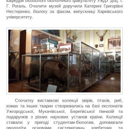
кафедри біозоології біологічного факультету УжДУ доц. І.
Г. Рогаль. Очолити музей доручили Катерині Григорівні
Нестеренко, біологу за фахом, випускниці Харківського
університету.
Спочатку виставкові колекції звірів, птахів, риб,
комах та інших тварин створювались на базі експонатів
Ужгородської, Мукачівської, Берегівської гімназій та
подарунків з різних наукових установ країни. Колекції
ставали у пригоді студентам-біологам, допомагали
оволодіти основами систематики+ хребетних та