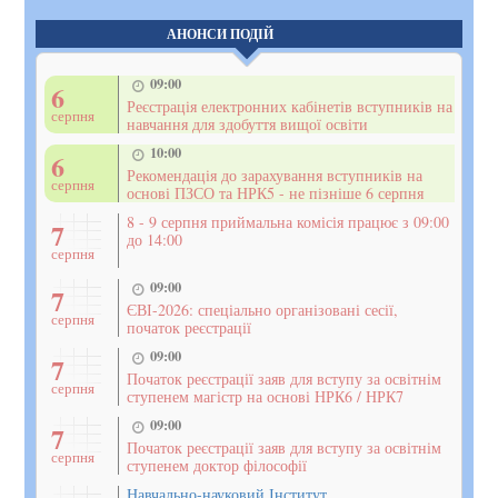
АНОНСИ ПОДІЙ
09:00
6
Реєстрація електронних кабінетів вступників на
серпня
навчання для здобуття вищої освіти
10:00
6
Рекомендація до зарахування вступників на
серпня
основі ПЗСО та НРК5 - не пізніше 6 серпня
8 - 9 серпня приймальна комісія працює з 09:00
7
до 14:00
серпня
09:00
7
ЄВІ-2026: спеціально організовані сесії,
серпня
початок реєстрації
09:00
7
Початок реєстрації заяв для вступу за освітнім
серпня
ступенем магістр на основі НРК6 / НРК7
09:00
7
Початок реєстрації заяв для вступу за освітнім
серпня
ступенем доктор філософії
Навчально-науковий Інститут