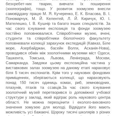
безхребет-них тварин, вивчати їх поширення
(зоогеографія), тощо. У розвиток зоомузею внесли
самовіддану працю М. Я. Кучеренко, Е. К. Власова, В. І.
Пономарчук, М. Й. Келентей, Л. Й. Киричук, Ю. І.
Мателешко, І. В. Кушнір та багато інших спеціалістів. За
час свого існування експозиція та фонди зоомузею
постійно поповнювалися. Співробітники музею, вчені,
студенти та співробітники біологічного факультету
поповнювали колекції зарахунок експедицій (Кавказ, Біле
море, Азербайджан, басейн Волги, Асканія-Нова),
проводився обмін між зоологічними музеями міст Одеси,
Ташкента, Томська, Львова, Ленінграда, Москви,
Самарканда. Завдяки цьому експозиційна частина у
виставкових залах зоомузею на даному етапі нараховує
біля 5 тисяч експонатів. Крім того у наукових фондових
приміщеннях, зберігаються колекції, що нараховують
понад 150 тисяч одиниць комах, риб, земноводних,
плазунів, птахів та ссавців.За час свого існування
зоологічний музей перетворився із допоміжної учбової
структури у заклад, який відіграє роль наукового центра
області. Не можна переоцінити і еколого-виховного
значення зомузею для молоді. Відвідати його мають
можливість усі бажаючі. Щороку тисячі школярів з різних