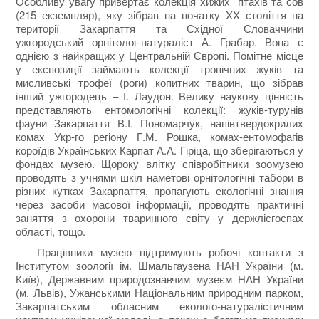
Особливу увагу привертає колекція хижих птахів та сов
(215 екземпляр), яку зібрав на початку XX століття на
території Закарпаття та Східної Словаччини
ужгородський орнітолог-натураліст А. Грабар. Вона є
однією з найкращих у Центральній Європі. Помітне місце
у експозиції займають колекції тропічних жуків та
мисливські трофеї (роги) копитних тварин, що зібрав
інший ужгородець – І. Лаудон. Велику наукову цінність
представляють ентомологічні колекції: жуків-турунів
фауни Закарпаття В.І. Пономарчук, напівтвердокрилих
комах Укр-го регіону Г.М. Рошка, комах-ентомофагів
короїдів Українських Карпат А.А. Гіріца, що зберігаються у
фондах музею. Щороку влітку співробітники зоомузею
проводять з учнями шкіл наметові орнітологічні табори в
різних кутках Закарпаття, пропагують екологічні знання
через засоби масової інформації, проводять практичні
заняття з охорони тваринного світу у держлісгоспах
області, тощо.
Працівники музею підтримують робочі контакти з
Інститутом зоології ім. Шмальгаузена НАН України (м.
Київ), Державним природознавчим музеєм НАН України
(м. Львів), Ужанськими Національним природним парком,
Закарпатським обласним еколого-натуралістичним