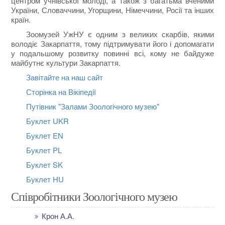
центром учнівської молоді, а також з багатьма вченими
України, Словаччини, Угорщини, Німеччини, Росії та інших
країн.
Зоомузей УжНУ є одним з великих скарбів, якими
володіє Закарпаття, тому підтримувати його і допомагати
у подальшому розвитку повинні всі, кому не байдуже
майбутнє культури Закарпаття.
Завітайте на наш сайт
Сторінка на Вікіпедії
Путівник "Залами Зоологічного музею"
Буклет UKR
Буклет EN
Буклет PL
Буклет SK
Буклет HU
Співробітники Зоологічного музею
Крон А.А.