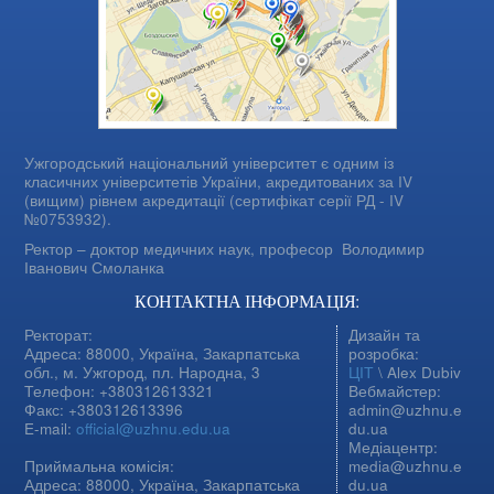
Ужгородський національний університет є одним із
класичних університетів України, акредитованих за IV
(вищим) рівнем акредитації (сертифікат серії РД - IV
№0753932).
Ректор – доктор медичних наук, професор
Володимир
Іванович Смоланка
КОНТАКТНА ІНФОРМАЦІЯ:
Ректорат:
Дизайн та
Адреса: 88000, Україна, Закарпатська
розробка:
обл., м. Ужгород, пл. Народна, 3
ЦІТ
\ Alex Dubiv
Телефон: +380312613321
Вебмайстер:
Факс: +380312613396
admin@uzhnu.e
E-mail:
official@uzhnu.edu.ua
du.ua
Медіацентр:
Приймальна комісія:
media@uzhnu.e
Адреса: 88000, Україна, Закарпатська
du.ua