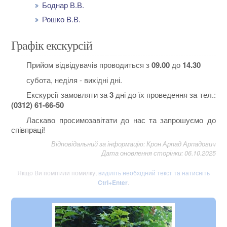
Боднар В.В.
Рошко В.В.
Графік екскурсій
Прийом відвідувачів проводиться з
09.00
до
14.30
субота, неділя - вихідні дні.
Екскурсії замовляти за
3
дні до їх проведення за тел.:
(0312) 61-66-50
Ласкаво просимозавітати до нас та запрошуємо до
співпраці!
Відповідальний за інформацію: Крон Арпад Арпадович
Дата оновлення сторінки: 06.10.2025
Якщо Ви помітили помилку,
виділіть необхідний текст та натисніть
Ctrl+Enter
.