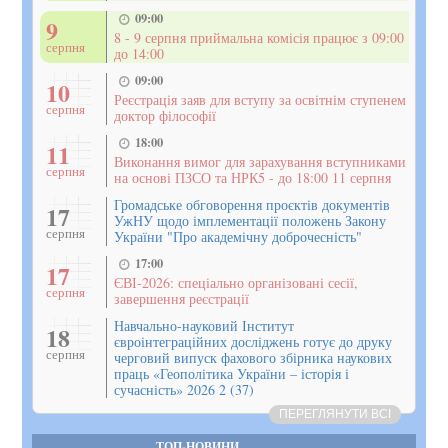
09:00
9
8 - 9 серпня приймальна комісія працює з 09:00
серпня
до 14:00
09:00
10
Реєстрація заяв для вступу за освітнім ступенем
серпня
доктор філософії
18:00
11
Виконання вимог для зарахування вступниками
серпня
на основі ПЗСО та НРК5 - до 18:00 11 серпня
Громадське обговорення проєктів документів
17
УжНУ щодо імплементації положень Закону
серпня
України "Про академічну доброчесність"
17:00
17
ЄВІ-2026: спеціально організовані сесії,
серпня
завершення реєстрації
Навчально-науковий Інститут
18
євроінтеграційних досліджень готує до друку
серпня
черговий випуск фахового збірника наукових
праць «Геополітика України – історія і
сучасність» 2026 2 (37)
ПЕРЕГЛЯНУТИ ВСІ
ТОП-НОВИНИ