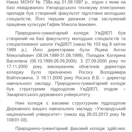
Наказ МОНУ № 738а від 01.09.1997 р., згідно з яким на
базі ліквідованого Ужгородського технікуму електронних
приладів був створений факультет підготовки молодших
спеціалістів. Його першим деканом став заслужений
працівник культури Гафіяк Микола Іванович.
Природничо-гуманітарний коледж УжДІІЕП був
створений на базі факультету молодших спеціалістів та
спеціалізованої школи УжДІІЕП (наказ № 103 від 8 квітня
1999 р.). Його директорами були Яцина Антон
Миколайович (08.04.1999-31.08.1999), Попадюк Катерина
Василівна (06.10.1999-26.09.2000). З 27.09.2000 року по
17.11.2000 року виконувачем обов’язків директора
коледжу було призначено Росоху Володимира
Войтеховича. З 18.11.2000 року Росоха В.В. – директор
навчального закладу. Природничо-гуманітарний коледж
був структурним підрозділом УжДІІЕП, згодом –
Закарпатського державного університету.
Нині коледж є вагомим структурним підрозділом
Державного вищого навчального закладу «Ужгородський
національний університет» (наказ від 28.03.2013 року №
108/01-03).
Природничо-гуманітарний фаховий коледж здійснює