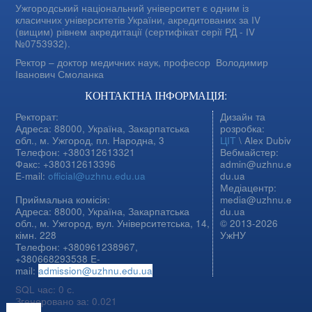
Ужгородський національний університет є одним із
класичних університетів України, акредитованих за IV
(вищим) рівнем акредитації (сертифікат серії РД - IV
№0753932).
Ректор – доктор медичних наук, професор
Володимир
Іванович Смоланка
КОНТАКТНА ІНФОРМАЦІЯ:
Ректорат:
Дизайн та
Адреса: 88000, Україна, Закарпатська
розробка:
обл., м. Ужгород, пл. Народна, 3
ЦІТ
\ Alex Dubiv
Телефон: +380312613321
Вебмайстер:
Факс: +380312613396
admin@uzhnu.e
E-mail:
official@uzhnu.edu.ua
du.ua
Медіацентр:
Приймальна комісія:
media@uzhnu.e
Адреса: 88000, Україна, Закарпатська
du.ua
обл., м. Ужгород, вул. Університетська, 14,
© 2013-2026
кімн. 228
УжНУ
Телефон: +380961238967,
+380668293538 E-
mail:
admission@uzhnu.edu.ua
SQL час: 0 с.
Згенеровано за: 0.021