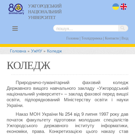
УЖГОРОДСЬКИЙ
НАЦІОНАЛЬНИЙ
uk
en
УНІВЕРСИТЕТ
|
|
|
Головна
Техпідтримка
Контакти
Вхід
Головна
»
УжНУ
»
Коледж
КОЛЕДЖ
Природничо-гуманітарний фаховий коледж
Державного вищого навчального закладу «Ужгородський
національний університет» – заклад фахової перед вищої
освіти, підпорядкований Міністерству освіти і науки
України.
Наказ МОН України № 254 від 9 липня 1997 року дав
початок факультету підготовки молодших спеціалістів
Ужгородського державного інституту інформатики,
економіки, права. Конкретизацією цього наказу став