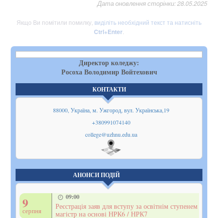
Дата оновлення сторінки: 28.05.2025
Якщо Ви помітили помилку,
виділіть необхідний текст та натисніть
Ctrl+Enter
.
Директор коледжу:
Росоха Володимир Войтехович
КОНТАКТИ
88000, Україна, м. Ужгород, вул. Українська,19
+380991074140
college@uzhnu.edu.ua
Показати
на мапі
АНОНСИ ПОДІЙ
09:00
9
Реєстрація заяв для вступу за освітнім ступенем
серпня
магістр на основі НРК6 / НРК7