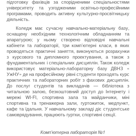
підготовку фахівців за спорідненими спеціальностями
університету та узгодженими освітньо-професійними
програмами, проводить активну культурно-просвітницьку
діяльність.
Коледж має сучасну навчально-матеріальну базу,
оснащену необхідним технологічним обладнанням та
апаратурою; у ньому створено відповідні навчальні
кабінети та лабораторії, три комп’ютерні класи, в яких
проводяться практичні заняття, виконуються розрахунки
з курсового та дипломного проектування, а також з
фундаментальних і спеціальних дисциплін. Також коледж
використовує матеріально-лабораторну базу ДВНЗ «
УжНУ» де на професійному рівні студенти проходять курс
практичних та лабораторних робіт з фахових дисциплін.
До послуг студентів та викладачів — бібліотека з
читальною залою, безкоштовний доступ до Інтернету і
мережі WI-FI, спортивна зала та майданчики, міні
спортивна та тренажерна зали, гуртожиток, медпункт,
кафе та їдальня. У навчальному закладі діє студентське
самоврядування, працюють гуртки, спортивні секції.
Комп’ютерна лабораторія №1