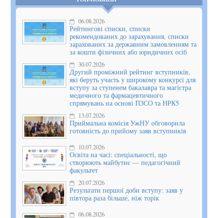
06.08.2026
Рейтингові списки, списки
рекомендованих до зарахування, списки
зарахованих за державним замовленням та
за кошти фізичних або юридичних осіб
30.07.2026
Другий проміжний рейтинг вступників,
які беруть участь у широкому конкурсі для
вступу за ступенем бакалавра та магістра
медичного та фармацевтичного
спрямувань на основі ПЗСО та НРК5
13.07.2026
Приймальна комісія УжНУ обговорила
готовність до прийому заяв вступників
10.07.2026
Освіта на часі: спеціальності, що
створюють майбутнє — педагогічний
факультет
20.07.2026
Результати першої доби вступу: заяв у
півтора раза більше, ніж торік
06.08.2026