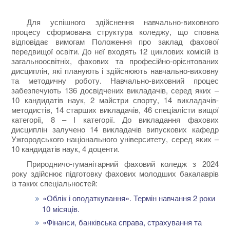
Для успішного здійснення навчально-виховного
процесу сформована структура коледжу, що сповна
відповідає вимогам Положення про заклад фахової
передвищої освіти. До неї входять 12 циклових комісій із
загальноосвітніх, фахових та професійно-орієнтованих
дисциплін, які планують і здійснюють навчально-виховну
та методичну роботу. Навчально-виховний процес
забезпечують 136 досвідчених викладачів, серед яких –
10 кандидатів наук, 2 майстри спорту, 14 викладачів-
методистів, 14 старших викладачів, 46 спеціалісти вищої
категорії, 8 – І категорії. До викладання фахових
дисциплін залучено 14 викладачів випускових кафедр
Ужгородського національного університету, серед яких –
10 кандидатів наук, 4 доценти.
Природничо-гуманітарний фаховий коледж з 2024
року здійснює підготовку фахових молодших бакалаврів
із таких спеціальностей:
«Облік і оподаткування».
Термін навчання 2 роки
10 місяців.
«Фінанси, банківська справа, страхування та