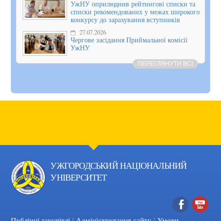
УжНУ оприлюднив рейтингові списки та
списки рекомендованих у межах широкого
конкурсу до зарахування вступників
27.07.2026
Чергове засідання Приймальної комісії
УжНУ
ПЕРЕГЛЯНУТИ ВСІ
УЖГОРОДСЬКИЙ НАЦІОНАЛЬНИЙ
УНІВЕРСИТЕТ
|
|
Facebook
YouTube
Публічні закупівлі
Адміністрування сайту
Умови