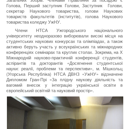
Голова, Перший заступник Голови, Заступник Голови,
секретар Наукового товариства, голови Наукових
товариств факультетів (інститутів), голова Наукового
товариства коледжу УжНУ.
Члени НТСА Ужгородського національного
університету неодноразово виборювали високі місця на
студентських наукових конкурсах та олімпіадах, а також
активно беруть участь у всеукраїнських та міжнародних
конференціях семінарах та круглих столах. Зокрема, на Х
Міжнародній науково-практичній конференції студентів,
аспірантів та докторантів «Досягнення студентської
науки: реалії, проблеми та перспективи», м. Мішкольц
(Угорська Республіка) НТСА ДВНЗ «УжНУ» відзначене
Дипломом Гран-Прі «За плідну наукову діяльність та
вагомий внесок у інтеграцію української освіти в
європейський освітній та науковий простір».