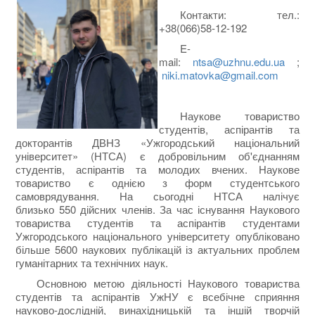
Контакти: тел.:
+38(066)58-12-192
E-
mail:
ntsa@uzhnu.edu.ua
;
niki.matovka@gmail.com
Наукове товариство
студентів, аспірантів та
докторантів ДВНЗ «Ужгородський національний
університет» (НТСА) є добровільним об'єднанням
студентів, аспірантів та молодих вчених. Наукове
товариство є однією з форм студентського
самоврядування. На сьогодні НТСА налічує
близько 550 дійсних членів. За час існування Наукового
товариства студентів та аспірантів студентами
Ужгородського національного університету опубліковано
більше 5600 наукових публікацій із актуальних проблем
гуманітарних та технічних наук.
Основною метою діяльності Наукового товариства
студентів та аспірантів УжНУ є всебічне сприяння
науково-дослідній, винахідницькій та іншій творчій