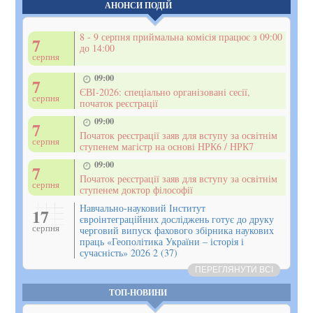
АНОНСИ ПОДІЙ
8 - 9 серпня приймальна комісія працює з 09:00
7
до 14:00
серпня
09:00
7
ЄВІ-2026: спеціально організовані сесії,
серпня
початок реєстрації
09:00
7
Початок реєстрації заяв для вступу за освітнім
серпня
ступенем магістр на основі НРК6 / НРК7
09:00
7
Початок реєстрації заяв для вступу за освітнім
серпня
ступенем доктор філософії
Навчально-науковий Інститут
17
євроінтеграційних досліджень готує до друку
серпня
черговий випуск фахового збірника наукових
праць «Геополітика України – історія і
сучасність» 2026 2 (37)
ПЕРЕГЛЯНУТИ ВСІ
ТОП-НОВИНИ