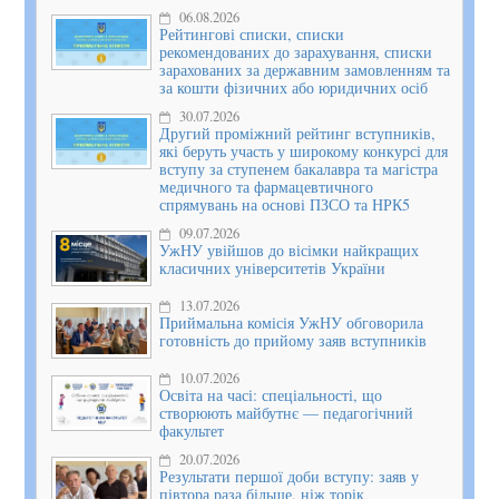
06.08.2026
Рейтингові списки, списки
рекомендованих до зарахування, списки
зарахованих за державним замовленням та
за кошти фізичних або юридичних осіб
30.07.2026
Другий проміжний рейтинг вступників,
які беруть участь у широкому конкурсі для
вступу за ступенем бакалавра та магістра
медичного та фармацевтичного
спрямувань на основі ПЗСО та НРК5
09.07.2026
УжНУ увійшов до вісімки найкращих
класичних університетів України
13.07.2026
Приймальна комісія УжНУ обговорила
готовність до прийому заяв вступників
10.07.2026
Освіта на часі: спеціальності, що
створюють майбутнє — педагогічний
факультет
20.07.2026
Результати першої доби вступу: заяв у
півтора раза більше, ніж торік