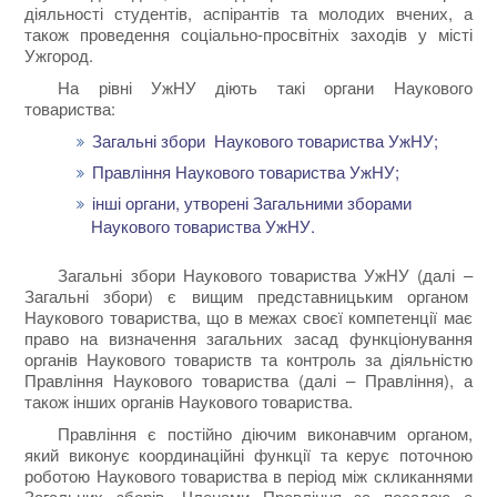
діяльності студентів, аспірантів та молодих вчених, а
також проведення соціально-просвітніх заходів у місті
Ужгород.
На рівні УжНУ діють такі органи Наукового
товариства:
Загальні збори Наукового товариства УжНУ;
Правління Наукового товариства УжНУ;
інші органи, утворені Загальними зборами
Наукового товариства УжНУ.
Загальні збори Наукового товариства УжНУ (далі –
Загальні збори) є вищим представницьким органом
Наукового товариства, що в межах своєї компетенції має
право на визначення загальних засад функціонування
органів Наукового товариств та контроль за діяльністю
Правління Наукового товариства (далі – Правління), а
також інших органів Наукового товариства.
Правління є постійно діючим виконавчим органом,
який виконує координаційні функції та керує поточною
роботою Наукового товариства в період між скликаннями
Загальних зборів. Членами Правління за посадою є