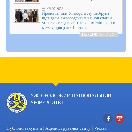
09.07.2026
Представники Університету Інсбрука
відвідали Ужгородський національний
університет для обговорення співпраці в
межах програми Erasmus+
ПЕРЕГЛЯНУТИ ВСІ
УЖГОРОДСЬКИЙ НАЦІОНАЛЬНИЙ
УНІВЕРСИТЕТ
|
|
Facebook
YouTube
Публічні закупівлі
Адміністрування сайту
Умови