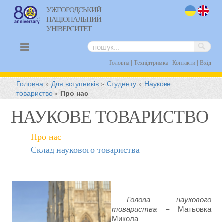
УЖГОРОДСЬКИЙ
НАЦІОНАЛЬНИЙ
uk
en
УНІВЕРСИТЕТ
|
|
|
Головна
Техпідтримка
Контакти
Вхід
Головна
»
Для вступників
»
Студенту
»
Наукове
товариство
»
Про нас
НАУКОВЕ ТОВАРИСТВО
Про нас
Склад наукового товариства
Голова наукового
товариства
– Матьовка
Микола