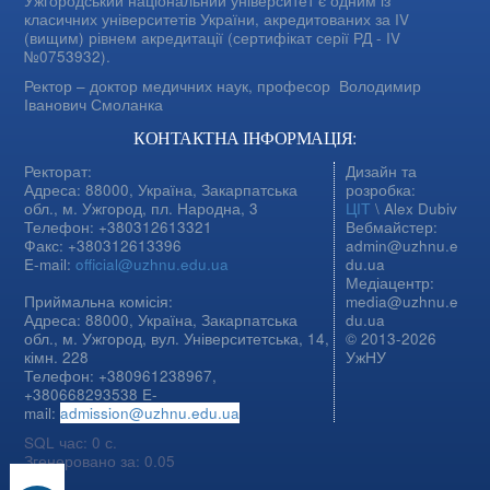
Ужгородський національний університет є одним із
класичних університетів України, акредитованих за IV
(вищим) рівнем акредитації (сертифікат серії РД - IV
№0753932).
Ректор – доктор медичних наук, професор
Володимир
Іванович Смоланка
КОНТАКТНА ІНФОРМАЦІЯ:
Ректорат:
Дизайн та
Адреса: 88000, Україна, Закарпатська
розробка:
обл., м. Ужгород, пл. Народна, 3
ЦІТ
\ Alex Dubiv
Телефон: +380312613321
Вебмайстер:
Факс: +380312613396
admin@uzhnu.e
E-mail:
official@uzhnu.edu.ua
du.ua
Медіацентр:
Приймальна комісія:
media@uzhnu.e
Адреса: 88000, Україна, Закарпатська
du.ua
обл., м. Ужгород, вул. Університетська, 14,
© 2013-2026
кімн. 228
УжНУ
Телефон: +380961238967,
+380668293538 E-
mail:
admission@uzhnu.edu.ua
SQL час: 0 с.
Згенеровано за: 0.05