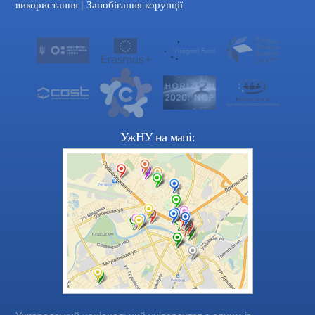
|
використання
Запобігання корупції
УжНУ на мапі: