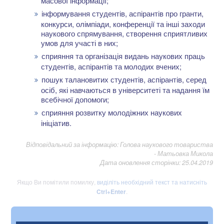
масової інформації;
інформування студентів, аспірантів про гранти,
конкурси, олімпіади, конференції та інші заходи
наукового спрямування, створення сприятливих
умов для участі в них;
сприяння та організація видань наукових праць
студентів, аспірантів та молодих вчених;
пошук талановитих студентів, аспірантів, серед
осіб, які навчаються в університеті та надання їм
всебічної допомоги;
сприяння розвитку молодіжних наукових
ініціатив.
Відповідальний за інформацію: Голова наукового товариства
- Матьовка Микола
Дата оновлення сторінки: 25.04.2019
Якщо Ви помітили помилку,
виділіть необхідний текст та натисніть
Ctrl+Enter
.