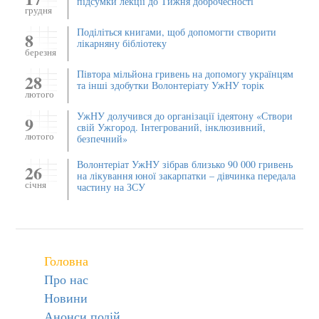
підсумки лекції до Тижня доброчесності
грудня
Поділіться книгами, щоб допомогти створити
8
лікарняну бібліотеку
березня
Півтора мільйона гривень на допомогу українцям
28
та інші здобутки Волонтеріату УжНУ торік
лютого
УжНУ долучився до організації ідеятону «Створи
9
свій Ужгород. Інтегрований, інклюзивний,
лютого
безпечний»
Волонтеріат УжНУ зібрав близько 90 000 гривень
26
на лікування юної закарпатки – дівчинка передала
січня
частину на ЗСУ
Головна
Про нас
Новини
Анонси подій