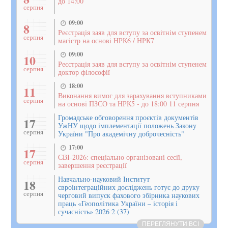
до 14:00
серпня
09:00
8
Реєстрація заяв для вступу за освітнім ступенем
серпня
магістр на основі НРК6 / НРК7
09:00
10
Реєстрація заяв для вступу за освітнім ступенем
серпня
доктор філософії
18:00
11
Виконання вимог для зарахування вступниками
серпня
на основі ПЗСО та НРК5 - до 18:00 11 серпня
Громадське обговорення проєктів документів
17
УжНУ щодо імплементації положень Закону
серпня
України "Про академічну доброчесність"
17:00
17
ЄВІ-2026: спеціально організовані сесії,
серпня
завершення реєстрації
Навчально-науковий Інститут
18
євроінтеграційних досліджень готує до друку
серпня
черговий випуск фахового збірника наукових
праць «Геополітика України – історія і
сучасність» 2026 2 (37)
ПЕРЕГЛЯНУТИ ВСІ