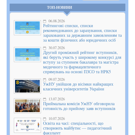
ТОП-НОВИНИ
06.08.2026
Рейтингові списки, списки
рекомендованих до зарахування, списки
зарахованих за державним замовленням та
за кошти фізичних або юридичних осіб
30.07.2026
Другий проміжний рейтинг вступників,
які беруть участь у широкому конкурсі для
вступу за ступенем бакалавра та магістра
медичного та фармацевтичного
спрямувань на основі ПЗСО та НРК5
09.07.2026
УжНУ увійшов до вісімки найкращих
класичних університетів України
13.07.2026
Приймальна комісія УжНУ обговорила
готовність до прийому заяв вступників
10.07.2026
Освіта на часі: спеціальності, що
створюють майбутнє — педагогічний
факультет