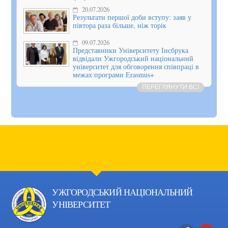
20.07.2026
Результати першої доби вступу: заяв у
півтора раза більше, ніж торік
09.07.2026
Представники Університету Інсбрука
відвідали Ужгородський національний
університет для обговорення співпраці в
межах програми Erasmus+
ПЕРЕГЛЯНУТИ ВСІ
УЖГОРОДСЬКИЙ НАЦІОНАЛЬНИЙ
УНІВЕРСИТЕТ