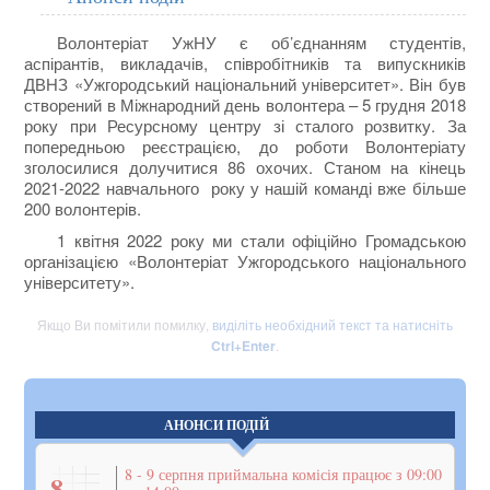
Волонтеріат УжНУ є об’єднанням студентів,
аспірантів, викладачів, співробітників та випускників
ДВНЗ «Ужгородський національний університет». Він був
створений в Міжнародний день волонтера – 5 грудня 2018
року
при Ресурсному центру зі сталого розвитку. За
попередньою реєстрацією, до роботи Волонтеріату
зголосилися долучитися 86 охочих. Станом на
кінець
2021-2022 навчального року у нашій команді вже більше
200 волонтерів.
1 квітня 2022 року ми стали офіційно Громадською
організацією «Волонтеріат Ужгородського національного
університету».
Якщо Ви помітили помилку,
виділіть необхідний текст та натисніть
Ctrl+Enter
.
АНОНСИ ПОДІЙ
8 - 9 серпня приймальна комісія працює з 09:00
8