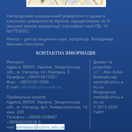
Ужгородський національний університет є одним із
класичних університетів України, акредитованих за IV
(вищим) рівнем акредитації (сертифікат серії РД - IV
№0753932).
Ректор – доктор медичних наук, професор
Володимир
Іванович Смоланка
КОНТАКТНА ІНФОРМАЦІЯ:
Ректорат:
Дизайн та
Адреса: 88000, Україна, Закарпатська
розробка:
обл., м. Ужгород, пл. Народна, 3
ЦІТ
\ Alex Dubiv
Телефон: +380312613321
Вебмайстер:
Факс: +380312613396
admin@uzhnu.e
E-mail:
official@uzhnu.edu.ua
du.ua
Медіацентр:
Приймальна комісія:
media@uzhnu.e
Адреса: 88000, Україна, Закарпатська
du.ua
обл., м. Ужгород, вул. Університетська, 14,
© 2013-2026
кімн. 228
УжНУ
Телефон: +380961238967,
+380668293538 E-
mail:
admission@uzhnu.edu.ua