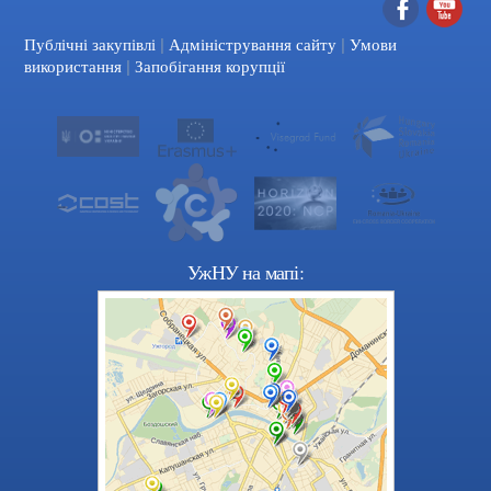
|
|
Facebook
YouTube
Публічні закупівлі
Адміністрування сайту
Умови
|
використання
Запобігання корупції
УжНУ на мапі: