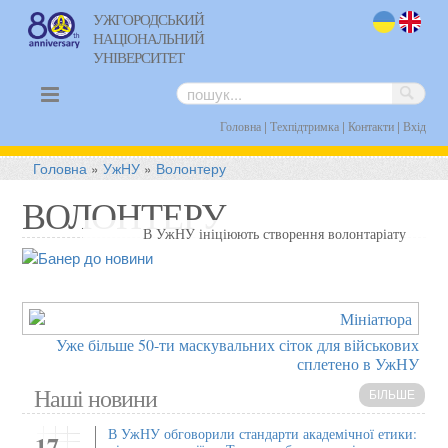
УЖГОРОДСЬКИЙ
НАЦІОНАЛЬНИЙ
uk
en
УНІВЕРСИТЕТ
|
|
|
Головна
Техпідтримка
Контакти
Вхід
Головна
»
УжНУ
»
Волонтеру
ВОЛОНТЕРУ
В УжНУ ініціюють створення волонтаріату
Уже більше 50-ти маскувальних сіток для військових
сплетено в УжНУ
Наші новини
БІЛЬШЕ
В УжНУ обговорили стандарти академічної етики:
17