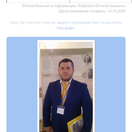
Відповідальний за інформацію: Андрейко Віталій Іванович
Дата оновлення сторінки: 14.10.2025
Якщо Ви помітили помилку,
виділіть необхідний текст та натисніть
Ctrl+Enter
.