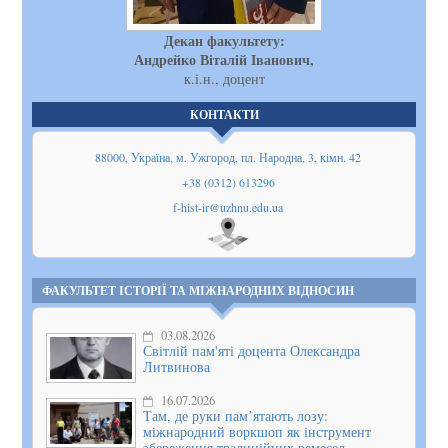
Декан факультету:
Андрейко Віталій Іванович,
к.і.н., доцент
КОНТАКТИ
88000, Україна, м. Ужгород, пл. Народна, 3, кімн. 42
+38 (0312) 613296
f-hist-ir@uzhnu.edu.ua
Показати
на мапі
ФАКУЛЬТЕТ ІСТОРІЇ ТА МІЖНАРОДНИХ ВІДНОСИН
03.08.2026
Світлій пам'яті доцента Олександра
Литвинова
16.07.2026
Там, де руки памʼятають лозу:
міжнародний воркшоп як інструмент
збереження традиційних ремесел