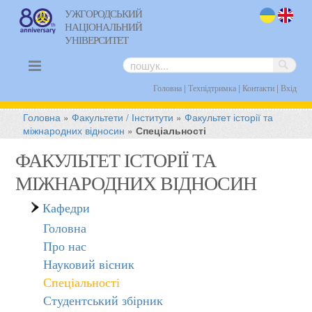
УЖГОРОДСЬКИЙ
НАЦІОНАЛЬНИЙ
uk
en
УНІВЕРСИТЕТ
|
|
|
Головна
Техпідтримка
Контакти
Вхід
Головна
»
Факультети / Інститути
»
Факультет історії та
міжнародних відносин
»
Спеціальності
ФАКУЛЬТЕТ ІСТОРІЇ ТА
МІЖНАРОДНИХ ВІДНОСИН
Кафедри
Головна
Про нас
Науковий вісник
Спеціальності
Студентський збірник