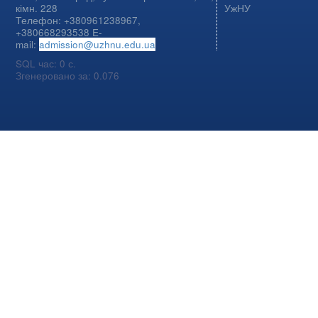
кімн. 228
УжНУ
Телефон: +380961238967,
+380668293538 E-
mail:
admission@uzhnu.edu.ua
SQL час: 0 с.
Згенеровано за: 0.076