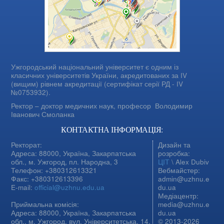
Ужгородський національний університет є одним із
класичних університетів України, акредитованих за IV
(вищим) рівнем акредитації (сертифікат серії РД - IV
№0753932).
Ректор – доктор медичних наук, професор
Володимир
Іванович Смоланка
КОНТАКТНА ІНФОРМАЦІЯ:
Ректорат:
Дизайн та
Адреса: 88000, Україна, Закарпатська
розробка:
обл., м. Ужгород, пл. Народна, 3
ЦІТ
\ Alex Dubiv
Телефон: +380312613321
Вебмайстер:
Факс: +380312613396
admin@uzhnu.e
E-mail:
official@uzhnu.edu.ua
du.ua
Медіацентр:
Приймальна комісія:
media@uzhnu.e
Адреса: 88000, Україна, Закарпатська
du.ua
обл., м. Ужгород, вул. Університетська, 14,
© 2013-2026