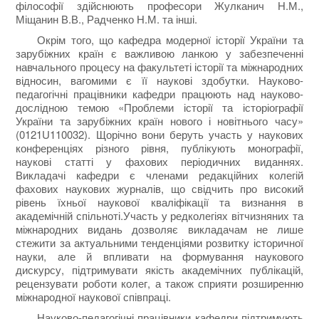
філософії здійснюють професори Жулканич Н.М.,
Міщанин В.В., Радченко Н.М. та інші.
Окрім того, що кафедра модерної історії України та
зарубіжних країн є важливою ланкою у забезпеченні
навчального процесу на факультеті історії та міжнародних
відносин, вагомими є її наукові здобутки. Науково-
педагогічні працівники кафедри працюють над науково-
дослідною темою «Проблеми історії та історіографії
України та зарубіжних країн нового і новітнього часу»
(0121U110032). Щорічно вони беруть участь у наукових
конференціях різного рівня, публікують монографії,
наукові статті у фахових періодичних виданнях.
Викладачі кафедри є членами редакційних колегій
фахових наукових журналів, що свідчить про високий
рівень їхньої наукової кваліфікації та визнання в
академічній спільноті.
Участь у редколегіях вітчизняних та
міжнародних видань дозволяє викладачам не лише
стежити за актуальними тенденціями розвитку історичної
науки, але й впливати на формування наукового
дискурсу, підтримувати якість академічних публікацій,
рецензувати роботи колег, а також сприяти розширенню
міжнародної наукової співпраці.
Науково-педагогічні працівники кафедри підтримують