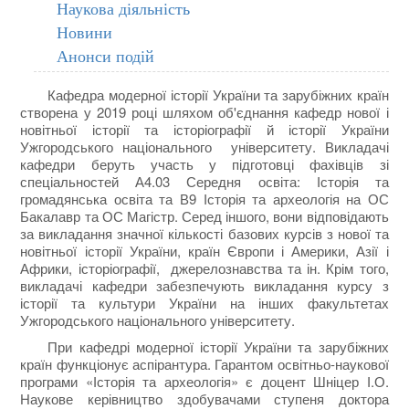
Наукова діяльність
Новини
Анонси подій
Кафедра модерної історії України та зарубіжних країн
створена у 2019 році шляхом об'єднання кафедр нової і
новітньої історії та історіографії й історії України
Ужгородського національного університету. Викладачі
кафедри беруть участь у підготовці фахівців зі
спеціальностей А4.03 Середня освіта: Історія та
громадянська освіта та В9 Історія та археологія на ОС
Бакалавр та ОС Магістр. Серед іншого, вони відповідають
за викладання значної кількості базових курсів з нової та
новітньої історії України, країн Європи і Америки, Азії і
Африки, історіографії, джерелознавства та ін. Крім того,
викладачі кафедри забезпечують викладання курсу з
історії та культури України на інших факультетах
Ужгородського національного університету.
При кафедрі модерної історії України та зарубіжних
країн функціонує аспірантура. Гарантом освітньо-наукової
програми «Історія та археологія» є доцент Шніцер І.О.
Наукове керівництво здобувачами ступеня доктора