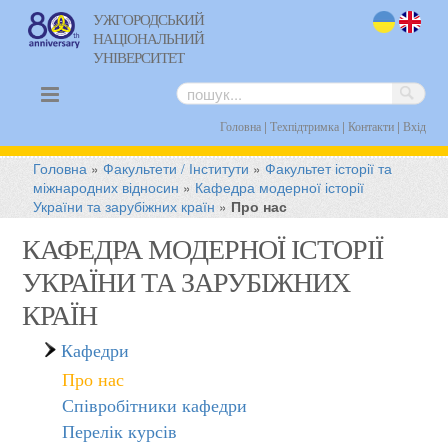
УЖГОРОДСЬКИЙ
НАЦІОНАЛЬНИЙ
uk
en
УНІВЕРСИТЕТ
|
|
|
Головна
Техпідтримка
Контакти
Вхід
Головна
»
Факультети / Інститути
»
Факультет історії та
міжнародних відносин
»
Кафедра модерної історії
України та зарубіжних країн
»
Про нас
КАФЕДРА МОДЕРНОЇ ІСТОРІЇ
УКРАЇНИ ТА ЗАРУБІЖНИХ
КРАЇН
Кафедри
Про нас
Співробітники кафедри
Перелік курсів