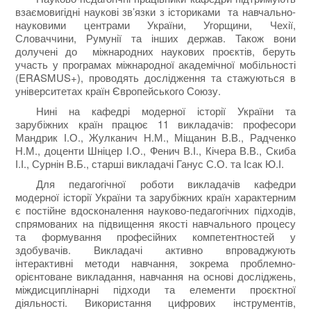
взаємовигідні наукові зв’язки з істориками та навчально-
науковими центрами України, Угорщини, Чехії,
Словаччини, Румунії та інших держав. Також вони
долучені до міжнародних наукових проєктів, беруть
участь у програмах міжнародної академічної мобільності
(ERASMUS+), проводять дослідження та стажуються в
університетах країн Європейського Союзу.
Нині на кафедрі модерної історії України та
зарубіжних країн працює 11 викладачів: професори
Мандрик І.О., Жулканич Н.М., Міщанин В.В., Радченко
Н.М., доценти Шніцер І.О., Фенич В.І., Кічера В.В., Скиба
І.І., Сурнін В.Б., старші викладачі Ганус С.О. та Ісак Ю.І.
Для педагогічної роботи викладачів кафедри
модерної історії України та зарубіжних країн характерним
є постійне вдосконалення науково-педагогічних підходів,
спрямованих на підвищення якості навчального процесу
та формування професійних компетентностей у
здобувачів. Викладачі активно впроваджують
інтерактивні методи навчання, зокрема проблемно-
орієнтоване викладання, навчання на основі досліджень,
міждисциплінарні підходи та елементи проєктної
діяльності. Використання цифрових інструментів,