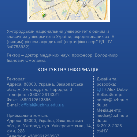
Ужгородський національний університет є одним із
класичних університетів України, акредитованих за IV
(вищим) рівнем акредитації (сертифікат серії РД - IV
№0753932).
Ректор – доктор медичних наук, професор
Володимир
Іванович Смоланка
КОНТАКТНА ІНФОРМАЦІЯ:
Ректорат:
Дизайн та
Адреса: 88000, Україна, Закарпатська
розробка:
обл., м. Ужгород, пл. Народна, 3
ЦІТ
\ Alex Dubiv
Телефон: +380312613321
Вебмайстер:
Факс: +380312613396
admin@uzhnu.e
E-mail:
official@uzhnu.edu.ua
du.ua
Медіацентр:
Приймальна комісія:
media@uzhnu.e
Адреса: 88000, Україна, Закарпатська
du.ua
обл., м. Ужгород, вул. Університетська, 14,
© 2013-2026
кімн. 228
УжНУ
Телефон: +380961238967,