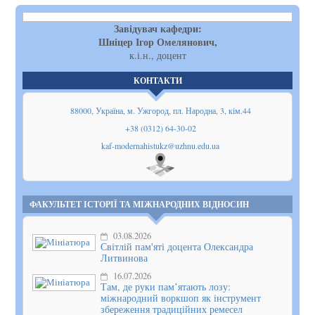
Завідувач кафедри:
Шніцер Ігор Омелянович,
к.і.н., доцент
КОНТАКТИ
88000, Україна, м. Ужгород, пл. Народна, 3, кім.44
+38 (0312) 64-30-02
kaf-modernahistukz@uzhnu.edu.ua
Показати
на мапі
ФАКУЛЬТЕТ ІСТОРІЇ ТА МІЖНАРОДНИХ ВІДНОСИН
03.08.2026
Світлій пам'яті доцента Олександра
Литвинова
16.07.2026
Там, де руки памʼятають лозу:
міжнародний воркшоп як інструмент
збереження традиційних ремесел