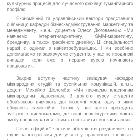
культурних процесів для сучасного фахівця гуманітарного
профілю.
Економічний та управлінський вектори представила
очільниця кафедри бізнес-адміністрування, маркетингу та
менеджменту, к.е.н., доцентка Олеся Дюгованець: «Ми
навчаємо інтернет-маркетингу, SMM-маркетингу,
брендингу, а також графічного дизайну. Ці спеціальності
наразі є одними з найзатребуваніших. І ми всебічно
допомагаємо та заохочуємо студентів, у нас не поодинокі
випадки, коли вже з перших курсів починають
працювати».
Закрив вступну частину завідувач кафедри
міжнародних студій та суспільних комунікацій, к.п.н.,
доцент Михайло Шелемба: «Ми навчаємо класичним
міжнародним відносинам. З другого курсу студенти
обов’язково вивчають дві іноземні мови, одну з яких
обирають самостійно. Також у нас часто проходять
зустрічі з дипломатами, де наші першокурсники мають
змогу поспілкуватися з ним та поставити свої запитання».
Після офіційної частини абітурієнти розділилися на
групи за інтересами для участі у практичних тренінгах.