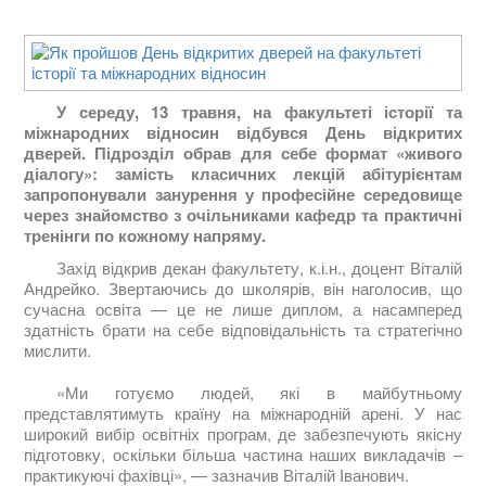
У середу, 13 травня, на факультеті історії та
міжнародних відносин відбувся День відкритих
дверей. Підрозділ обрав для себе формат «живого
діалогу»: замість класичних лекцій абітурієнтам
запропонували занурення у професійне середовище
через знайомство з очільниками кафедр та практичні
тренінги по кожному напряму.
Захід відкрив декан факультету, к.і.н., доцент Віталій
Андрейко. Звертаючись до школярів, він наголосив, що
сучасна освіта — це не лише диплом, а насамперед
здатність брати на себе відповідальність та стратегічно
мислити.
«Ми готуємо людей, які в майбутньому
представлятимуть країну на міжнародній арені. У нас
широкий вибір освітніх програм, де забезпечують якісну
підготовку, оскільки більша частина наших викладачів –
практикуючі фахівці», — зазначив Віталій Іванович.