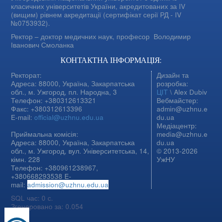
класичних університетів України, акредитованих за IV
(вищим) рівнем акредитації (сертифікат серії РД - IV
№0753932).
Ректор – доктор медичних наук, професор
Володимир
Іванович Смоланка
КОНТАКТНА ІНФОРМАЦІЯ:
Ректорат:
Дизайн та
Адреса: 88000, Україна, Закарпатська
розробка:
обл., м. Ужгород, пл. Народна, 3
ЦІТ
\ Alex Dubiv
Телефон: +380312613321
Вебмайстер:
Факс: +380312613396
admin@uzhnu.e
E-mail:
official@uzhnu.edu.ua
du.ua
Медіацентр:
Приймальна комісія:
media@uzhnu.e
Адреса: 88000, Україна, Закарпатська
du.ua
обл., м. Ужгород, вул. Університетська, 14,
© 2013-2026
кімн. 228
УжНУ
Телефон: +380961238967,
+380668293538 E-
mail:
admission@uzhnu.edu.ua
SQL час: 0 с.
Згенеровано за: 0.054