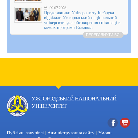
09.07.2026
Представники Університету Інсбрука
відвідали Ужгородський національний
університет для обговорення співпраці в
межах програми Erasmus+
ПЕРЕГЛЯНУТИ ВСІ
УЖГОРОДСЬКИЙ НАЦІОНАЛЬНИЙ
УНІВЕРСИТЕТ
|
|
Facebook
YouTube
Публічні закупівлі
Адміністрування сайту
Умови