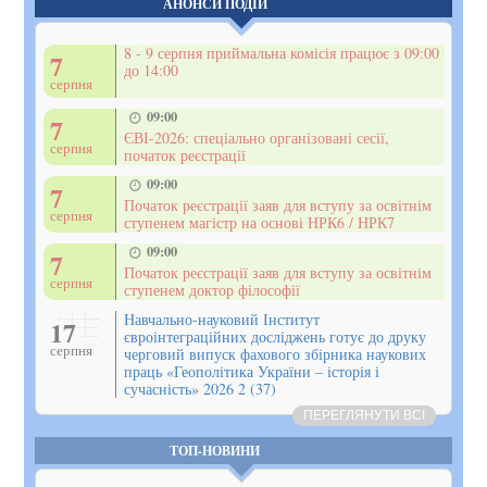
АНОНСИ ПОДІЙ
8 - 9 серпня приймальна комісія працює з 09:00
7
до 14:00
серпня
09:00
7
ЄВІ-2026: спеціально організовані сесії,
серпня
початок реєстрації
09:00
7
Початок реєстрації заяв для вступу за освітнім
серпня
ступенем магістр на основі НРК6 / НРК7
09:00
7
Початок реєстрації заяв для вступу за освітнім
серпня
ступенем доктор філософії
Навчально-науковий Інститут
17
євроінтеграційних досліджень готує до друку
серпня
черговий випуск фахового збірника наукових
праць «Геополітика України – історія і
сучасність» 2026 2 (37)
ПЕРЕГЛЯНУТИ ВСІ
ТОП-НОВИНИ