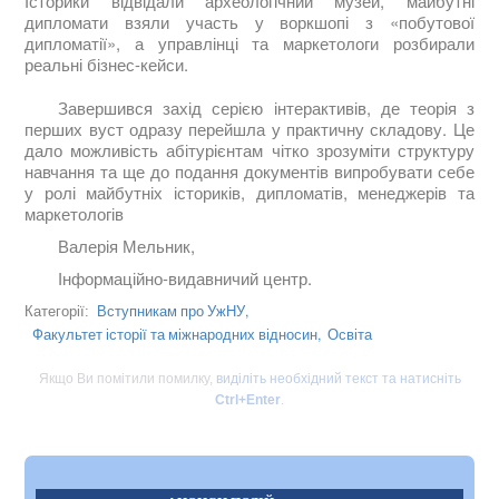
Історики відвідали археологічний музей, майбутні
дипломати взяли участь у воркшопі з «побутової
дипломатії», а управлінці та маркетологи розбирали
реальні бізнес-кейси.
Завершився захід серією інтерактивів, де теорія з
перших вуст одразу перейшла у практичну складову. Це
дало можливість абітурієнтам чітко зрозуміти структуру
навчання та ще до подання документів випробувати себе
у ролі майбутніх істориків, дипломатів, менеджерів та
маркетологів
Валерія Мельник,
Інформаційно-видавничий центр.
Вступникам про УжНУ,
Категорії:
Факультет історії та міжнародних відносин,
Освіта
Якщо Ви помітили помилку,
виділіть необхідний текст та натисніть
Ctrl+Enter
.