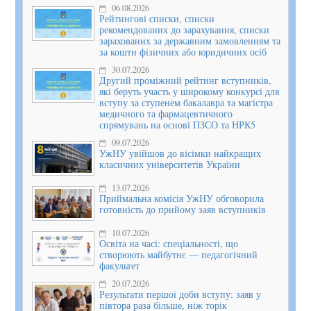
06.08.2026
Рейтингові списки, списки
рекомендованих до зарахування, списки
зарахованих за державним замовленням та
за кошти фізичних або юридичних осіб
30.07.2026
Другий проміжний рейтинг вступників,
які беруть участь у широкому конкурсі для
вступу за ступенем бакалавра та магістра
медичного та фармацевтичного
спрямувань на основі ПЗСО та НРК5
09.07.2026
УжНУ увійшов до вісімки найкращих
класичних університетів України
13.07.2026
Приймальна комісія УжНУ обговорила
готовність до прийому заяв вступників
10.07.2026
Освіта на часі: спеціальності, що
створюють майбутнє — педагогічний
факультет
20.07.2026
Результати першої доби вступу: заяв у
півтора раза більше, ніж торік