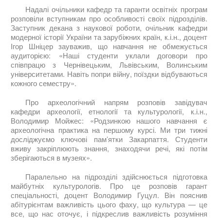
Надалі очільники кафедр та гаранти освітніх програм
розповіли вступникам про особливості своїх підрозділів.
Заступник декана з наукової роботи, очільник кафедри
модерної історії України та зарубіжних країн, к.і.н., доцент
Ігор Шніцер зауважив, що навчання не обмежується
аудиторією: «Наші студенти уклали договори про
співпрацю з Чернівецьким, Львівським, Волинським
університетами. Навіть попри війну, поїздки відбуваються
кожного семестру».
Про археологічний напрям розповів завідувач
кафедри археології, етнології та культурології, к.і.н.,
Володимир Мойжес: «Родзинкою нашого навчання є
археологічна практика на першому курсі. Ми три тижні
досліджуємо ключові пам’ятки Закарпаття. Студенти
вживу закріплюють знання, знаходячи речі, які потім
зберігаються в музеях».
Паралельно на підрозділі здійснюється підготовка
майбутніх культурологів. Про це розповів гарант
спеціальності, доцент Володимир Гуцул. Він пояснив
абітурієнтам важливість цього фаху, що культура — це
все, що нас оточує, і підкреслив важливість розуміння