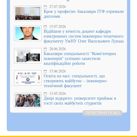
27.07.2026
Крок у професію: бакалаври ІТФ отримали
дипломи
15.07.2026
Відійшов у вічність доцент кафедри
електронних систем інженерно-технічного
факультету УжНУ Олег Васильович Лукша
28.06.2026
Бакалаври спеціальності "Комп'ютерна
інженерія" успішно захистили
кваліфікаційні роботи
15.06.2026
Освіта на часі: спеціальності, що
створюють майбутнє – інженерно-
технічний факультет
13.05.2026
Двері відкрито: університет приймає в
гості своїх майбутніх студентів
ПЕРЕГЛЯНУТИ ВСІ