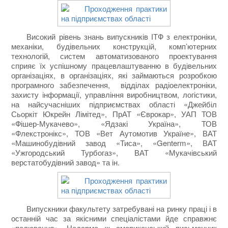
Високий рівень знань випускників ІТФ з електроніки,
механіки, будівельних конструкцій, комп’ютерних
технологій, систем автоматизованого проектування
сприяє їх успішному працевлаштуванню в будівельних
організаціях, в організаціях, які займаються розробкою
програмного забезпечення, відділах радіоелектроніки,
захисту інформації, управління виробництвом, логістики,
на найсучасніших підприємствах області «Джейбіл
Сьоркіт Юкрейн Лімітед», ПрАТ «Єврокар», УАП ТОВ
«Фішер-Мукачево», «Ядзакі Україна», ТОВ
«Флекстронікс», ТОВ «Вет Аутомотив Україне», ВАТ
«Машинобудівний завод «Тиса»
,
«
Genterm
»
,
ВАТ
«Ужгородський Турбогаз
»
, ВАТ «Мукачівський
верстатобудівний завод» та ін.
Випускники факультету затребувані на ринку праці і в
останній час за якісними спеціалістами йде справжнє
«полювання». Недарма ж американський письменник