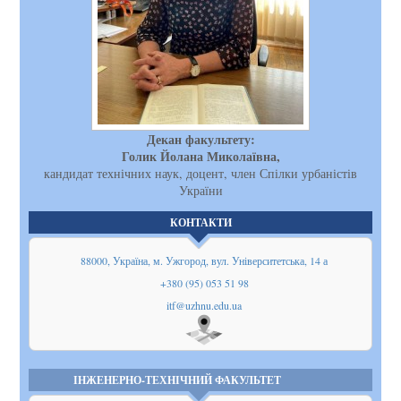
Декан факультету:
Голик Йолана Миколаївна,
кандидат технічних наук, доцент, член Спілки урбаністів
України
КОНТАКТИ
88000, Україна, м. Ужгород, вул. Університетська, 14 а
+380 (95) 053 51 98
itf@uzhnu.edu.ua
Показати
на мапі
ІНЖЕНЕРНО-ТЕХНІЧНИЙ ФАКУЛЬТЕТ