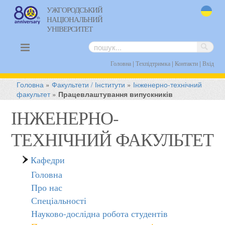
УЖГОРОДСЬКИЙ
НАЦІОНАЛЬНИЙ
uk
УНІВЕРСИТЕТ
|
|
|
Головна
Техпідтримка
Контакти
Вхід
Головна
»
Факультети / Інститути
»
Інженерно-технічний
факультет
»
Працевлаштування випускників
ІНЖЕНЕРНО-
ТЕХНІЧНИЙ ФАКУЛЬТЕТ
Кафедри
Головна
Про нас
Спеціальності
Науково-дослідна робота студентів