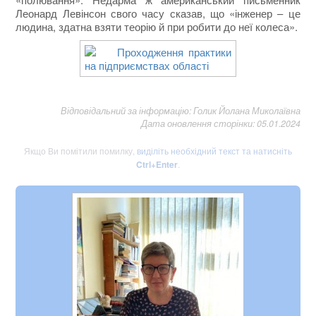
Леонард Левінсон свого часу сказав, що «інженер – це
людина, здатна взяти теорію й при робити до неї колеса».
Відповідальний за інформацію: Голик Йолана Миколаївна
Дата оновлення сторінки: 05.01.2024
Якщо Ви помітили помилку,
виділіть необхідний текст та натисніть
Ctrl+Enter
.