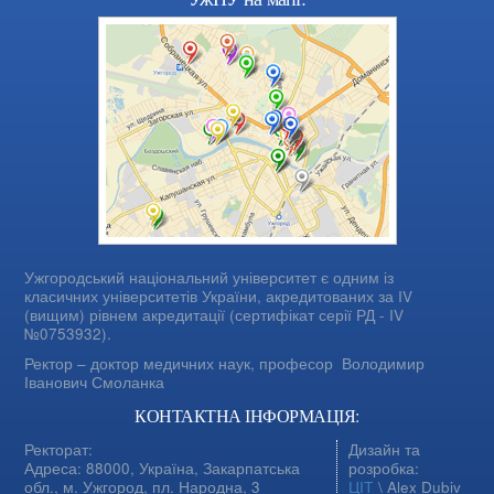
Ужгородський національний університет є одним із
класичних університетів України, акредитованих за IV
(вищим) рівнем акредитації (сертифікат серії РД - IV
№0753932).
Ректор – доктор медичних наук, професор
Володимир
Іванович Смоланка
КОНТАКТНА ІНФОРМАЦІЯ:
Ректорат:
Дизайн та
Адреса: 88000, Україна, Закарпатська
розробка:
обл., м. Ужгород, пл. Народна, 3
ЦІТ
\ Alex Dubiv