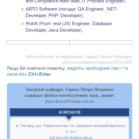
and Compliance team lead, IT Process Engineer).
АВТО Software (посади: QA Engineer, .NET-
Developer, PHP- Developer).
Rokitt (Front -end (JS) Engineer, Database
Developer, Java Developer).
Відповідальний за інформацію: Горват Петро Петрович
Дата оновлення сторінки:05.04.2024
Якщо Ви помітили помилку,
виділіть необхідний текст та
натисніть
Ctrl+Enter
.
Завідувач кафедри: Горват Петро Петрович
кандидат фізико-математичних наук, доцент
petro.horvat@uzhnu.edu.ua
КОНТАКТИ
м. Ужгород, вул. Університетська 14а, інженерно-технічний факультет,
к. 214
kaf-networks@uzhnu.edu.ua