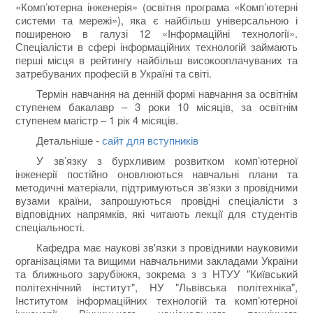
«Комп’ютерна інженерія» (освітня програма «Комп’ютерні
системи та мережі»), яка є найбільш універсальною і
поширеною в галузі 12 «Інформаційні технології».
Спеціалісти в сфері інформаційних технологій займають
перші місця в рейтингу найбільш високооплачуваних та
затребуваних професій в Україні та світі.
Термін навчання на денній формі навчання за освітнім
ступенем бакалавр – 3 роки 10 місяців, за освітнім
ступенем магістр – 1 рік 4 місяців.
Детальніше -
сайт для вступників
У зв’язку з бурхливим розвитком комп’ютерної
інженерії постійно оновлюються навчальні плани та
методичні матеріали, підтримуються зв’язки з провідними
вузами країни, запрошуються провідні спеціалісти з
відповідних напрямків, які читають лекції для студентів
спеціальності.
Кафедра має наукові зв'язки з провідними науковими
організаціями та вищими навчальними закладами України
та ближнього зарубіжжя, зокрема з з НТУУ "Київський
політехнічний інститут", НУ "Львівська політехніка",
Інститутом інформаційних технологій та комп’ютерної