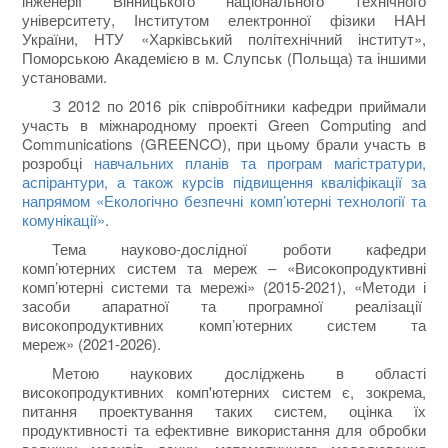
інженерії Вінницького національного технічного
університету, Інститутом електронної фізики НАН
України, НТУ «Харківський політехнічний інститут»,
Поморською Академією в м. Слупськ (Польща) та іншими
установами.
З 2012 по 2016 рік співробітники кафедри приймали
участь в міжнародному проекті Green Computing and
Communications (GREENCO), при цьому брали участь в
розробці
навчальних планів та програм магістратури,
аспірантури, а також курсів підвищення кваліфікації за
напрямом «Екологічно безпечні комп’ютерні технології та
комунікації»
.
Тема науково-дослідної роботи кафедри
комп’ютерних систем та мереж – «Високопродуктивні
комп’ютерні системи та мережі» (2015-2021), «Методи і
засоби апаратної та програмної реалізації
високопродуктивних комп’ютерних систем та
мереж» (2021-2026).
Метою наукових досліджень в області
високопродуктивних комп'ютерних систем є, зокрема,
питання проектування таких систем, оцінка їх
продуктивності та ефективне використання для обробки