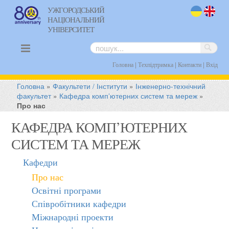
УЖГОРОДСЬКИЙ
НАЦІОНАЛЬНИЙ
uk
en
УНІВЕРСИТЕТ
|
|
|
Головна
Техпідтримка
Контакти
Вхід
Головна
»
Факультети / Інститути
»
Інженерно-технічний
факультет
»
Кафедра комп’ютерних систем та мереж
»
Про нас
КАФЕДРА КОМП’ЮТЕРНИХ
СИСТЕМ ТА МЕРЕЖ
Кафедри
Про нас
Освітні програми
Співробітники кафедри
Міжнародні проекти