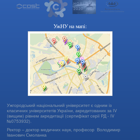
УжНУ на мапі:
Ужгородський національний університет є одним із
класичних університетів України, акредитованих за IV
(вищим) рівнем акредитації (сертифікат серії РД - IV
№0753932).
Ректор – доктор медичних наук, професор
Володимир
Іванович Смоланка