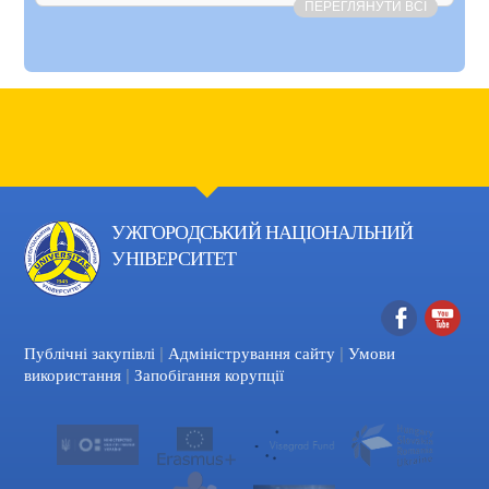
ПЕРЕГЛЯНУТИ ВСІ
УЖГОРОДСЬКИЙ НАЦІОНАЛЬНИЙ
УНІВЕРСИТЕТ
|
|
Facebook
YouTube
Публічні закупівлі
Адміністрування сайту
Умови
|
використання
Запобігання корупції