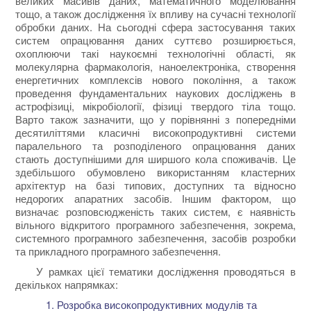
великих масивів даних, математичного моделювання
тощо, а також дослідження їх впливу на сучасні технології
обробки даних. На сьогодні сфера застосування таких
систем опрацювання даних суттєво розширюється,
охоплюючи такі наукоємні технологічні області, як
молекулярна фармакологія, наноелектроніка, створення
енергетичних комплексів нового покоління, а також
проведення фундаментальних наукових досліджень в
астрофізиці, мікробіології, фізиці твердого тіла тощо.
Варто також зазначити, що у порівнянні з попередніми
десятиліттями класичні високопродуктивні системи
паралельного та розподіленого опрацювання даних
стають доступнішими для ширшого кола споживачів. Це
здебільшого обумовлено використанням кластерних
архітектур на базі типових, доступних та відносно
недорогих апаратних засобів. Іншим фактором, що
визначає розповсюдженість таких систем, є наявність
вільного відкритого програмного забезпечення, зокрема,
системного програмного забезпечення, засобів розробки
та прикладного програмного забезпечення.
У рамках цієї тематики дослідження проводяться в
декількох напрямках:
Розробка високопродуктивних модулів та