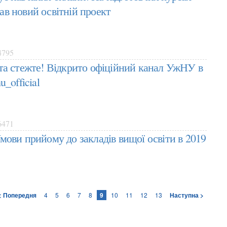
в новий освітній проект
795
та стежте! Відкрито офіційний канал УжНУ в
_official
471
мови прийому до закладів вищої освіти в 2019
< Попередня
4
5
6
7
8
9
10
11
12
13
Наступна >