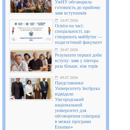
УжНУ обговорила
готовність до прийому
заяв вступників
10.07.2026
Освіта на часі:
спеціальності, що
створюють майбутнє —
педагогічний факультет
20.07.2026
Результати першої доби
вступу: заяв у півтора
раза більше, ніж торік
09.07.2026
Представники
Університету Інсбрука
відвідали
Ужгородський
національний
університет для
обговорення співпраці
в межах програми
Erasmus+