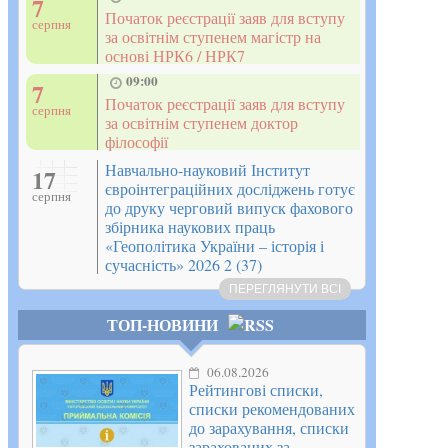
7
Початок реєстрації заяв для вступу
серпня
за освітнім ступенем магістр на
основі НРК6 / НРК7
09:00
7
Початок реєстрації заяв для вступу
серпня
за освітнім ступенем доктор
філософії
Навчально-науковий Інститут
17
євроінтеграційних досліджень готує
серпня
до друку черговий випуск фахового
збірника наукових праць
«Геополітика України – історія і
сучасність» 2026 2 (37)
ПЕРЕГЛЯНУТИ ВСІ
ТОП-НОВИНИ
06.08.2026
Рейтингові списки,
списки рекомендованих
до зарахування, списки
зарахованих за