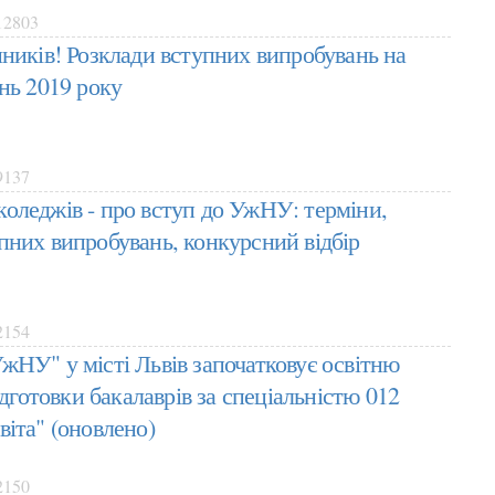
2803
пників! Розклади вступних випробувань на
нь 2019 року
137
оледжів - про вступ до УжНУ: терміни,
пних випробувань, конкурсний відбір
154
жНУ" у місті Львів започатковує освітню
підготовки бакалаврів за спеціальністю 012
віта" (оновлено)
150