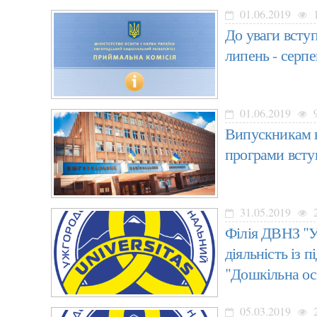
01.06.2019
1
До уваги всту
липень - серпе
01.06.2019
9
Випускникам к
програми всту
31.05.2019
2
Філія ДВНЗ "У
діяльність із 
"Дошкільна ос
05.03.2019
2