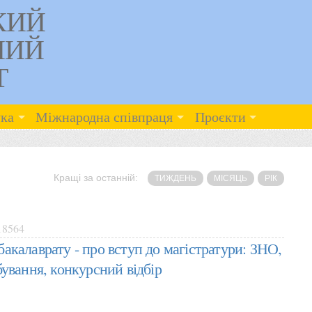
КИЙ
НИЙ
Т
ка
Міжнародна співпраця
Проєкти
Кращі за останній:
ТИЖДЕНЬ
МІСЯЦЬ
РІК
8564
акалаврату - про вступ до магістратури: ЗНО,
ування, конкурсний відбір