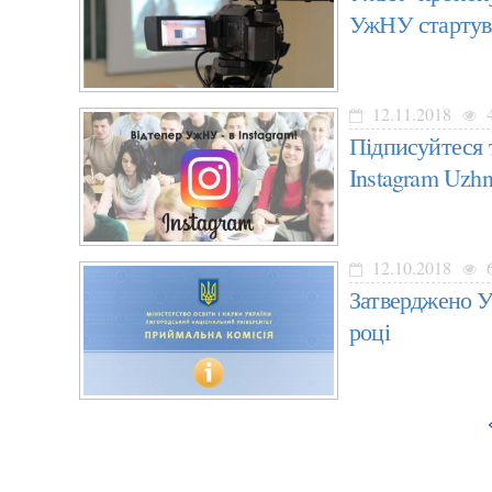
УжНУ стартува
12.11.2018
4
Підписуйтеся 
Instagram Uzhnu
12.10.2018
6
Затверджено У
році