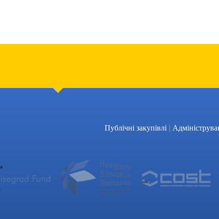
|
Публічні закупівлі
Адмініструва