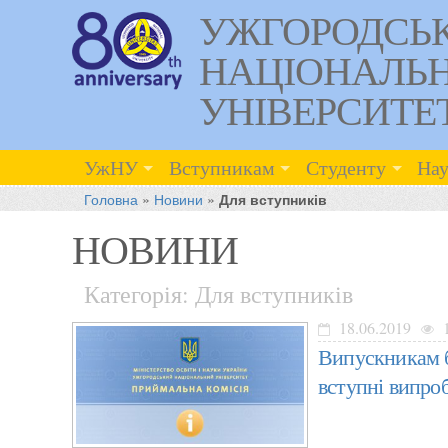
УЖГОРОДСЬ
НАЦІОНАЛЬ
УНІВЕРСИТЕ
УжНУ
Вступникам
Студенту
Нау
Головна
»
Новини
»
Для вступників
НОВИНИ
Категорія: Для вступників
18.06.2019
1
Випускникам б
вступні випроб