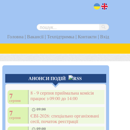
uk
en
|
|
|
|
Головна
Вакансії
Техпідтримка
Контакти
Вхід
АНОНСИ ПОДІЙ
8 - 9 серпня приймальна комісія
7
працює з 09:00 до 14:00
серпня
09:00
7
ЄВІ-2026: спеціально організовані
серпня
сесії, початок реєстрації
09:00