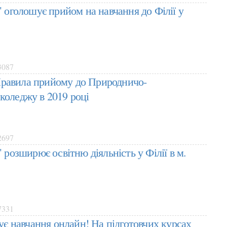
голошує прийом на навчання до Філії у
087
равила прийому до Природничо-
коледжу в 2019 році
697
озширює освітню діяльність у Філії в м.
331
 навчання онлайн! На підготовчих курсах