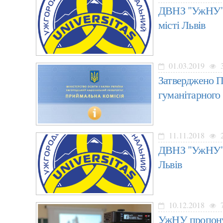
ДВНЗ "УжНУ" о
місті Львів
01.03.2019
3
Затверджено П
гуманітарного 
11.11.2018
2
ДВНЗ "УжНУ" р
Львів
10.12.2018
7
УжНУ пропонує