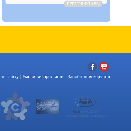
ПЕРЕГЛЯНУТИ ВСІ
|
|
Facebook
YouTube
ння сайту
Умови використання
Запобігання корупції