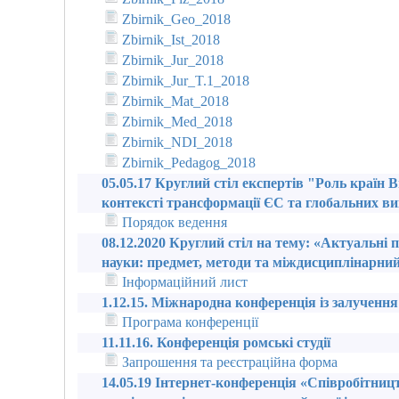
Zbirnik_Geo_2018
Zbirnik_Ist_2018
Zbirnik_Jur_2018
Zbirnik_Jur_T.1_2018
Zbirnik_Mat_2018
Zbirnik_Med_2018
Zbirnik_NDI_2018
Zbirnik_Pedagog_2018
05.05.17 Круглий стіл експертів "Роль країн 
контексті трансформації ЄС та глобальних ви
Порядок ведення
08.12.2020 Круглий стіл на тему: «Актуальні 
науки: предмет, методи та міждисциплінарний 
Інформаційний лист
1.12.15. Міжнародна конференція із залученн
Програма конференції
11.11.16. Конференція ромські студії
Запрошення та реєстраційна форма
14.05.19 Інтернет-конференція «Співробітниц