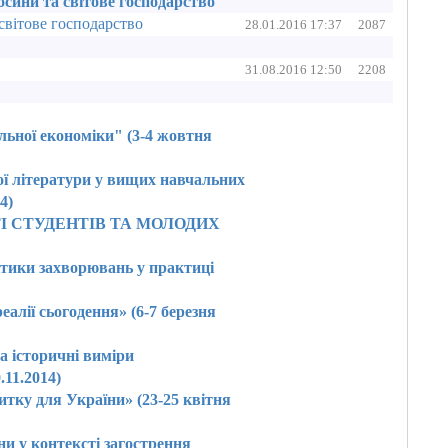
осини та світове господарство
світове господарство
28.01.2016 17:37
2087
31.08.2016 12:50
2208
льної економіки" (3-4 жовтня
ої літератури у вищих навчальних
4)
І СТУДЕНТІВ ТА МОЛОДИХ
ктики захворювань у практиці
алії сьогодення» (6-7 березня
та історичні виміри
.11.2014)
итку для України» (23-25 квітня
ни у контексті загострення