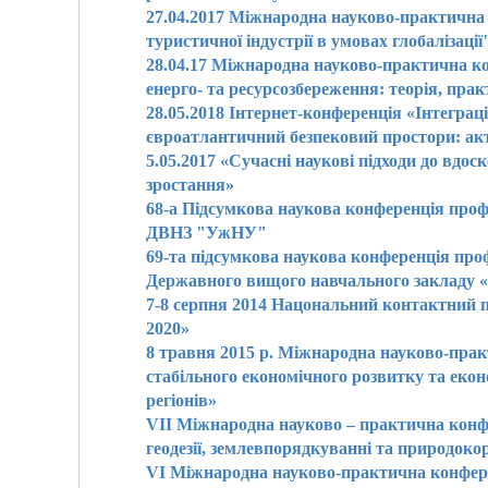
27.04.2017 Міжнародна науково-практична 
туристичної індустрії в умовах глобалізації
28.04.17 Міжнародна науково-практична ко
енерго- та ресурсозбереження: теорія, пра
28.05.2018 Інтернет-конференція «Інтеграц
євроатлантичний безпековий простори: ак
5.05.2017 «Сучасні наукові підходи до вдо
зростання»
68-а Підсумкова наукова конференція про
ДВНЗ "УжНУ"
69-та підсумкова наукова конференція пр
Державного вищого навчального закладу 
7-8 серпня 2014 Нацональний контактний 
2020»
8 травня 2015 р. Міжнародна науково-пра
стабільного економічного розвитку та еконо
регіонів»
VII Міжнародна науково – практична конфе
геодезії, землевпорядкуванні та природокор
VІ Міжнародна науково-практична конфере