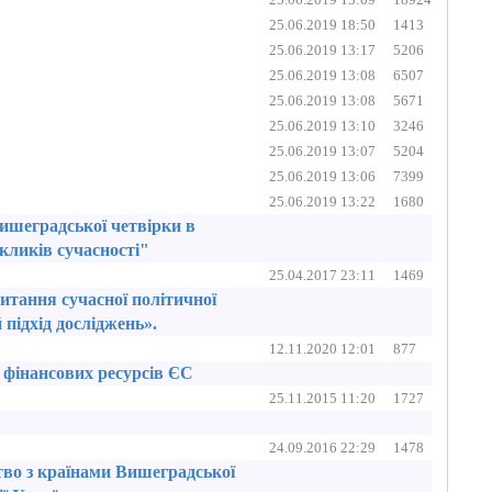
25.06.2019 18:50
1413
25.06.2019 13:17
5206
25.06.2019 13:08
6507
25.06.2019 13:08
5671
25.06.2019 13:10
3246
25.06.2019 13:07
5204
25.06.2019 13:06
7399
25.06.2019 13:22
1680
Вишеградської четвірки в
кликів сучасності"
25.04.2017 23:11
1469
питання сучасної політичної
підхід досліджень».
12.11.2020 12:01
877
я фінансових ресурсів ЄС
25.11.2015 11:20
1727
24.09.2016 22:29
1478
тво з країнами Вишеградської