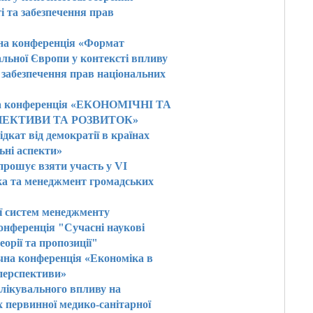
і та забезпечення прав
чна конференція «Формат
альної Європи у контексті впливу
и забезпечення прав національних
чна конференція «ЕКОНОМІЧНІ ТА
ПЕКТИВИ ТА РОЗВИТОК»
дкат від демократії в країнах
ьні аспекти»
апрошує взяти участь у VI
ка та менеджмент громадських
ії систем менеджменту
онференція "Cучасні наукові
орії та пропозиції"
чна конференція «Економіка в
 перспективи»
 лікувального впливу на
х первинної медико-санітарної