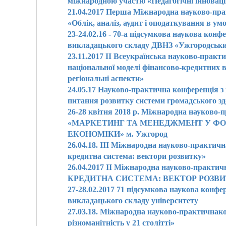
міжнародною участю «Педагогічні інновації 
21.04.2017 Перша Міжнародна науково-пра
«Облік, аналіз, аудит і оподаткування в ум
23-24.02.16 - 70-а підсумкова наукова конф
викладацького складу ДВНЗ «Ужгородський
23.11.2017 ІІ Всеукраїнська науково-прак
національної моделі фінансово-кредитних в
регіональні аспекти»
24.05.17 Науково-практична конференція 
питання розвитку системи громадського зд
26-28 квітня 2018 р. Міжнародна науково-
«МАРКЕТИНГ ТА МЕНЕДЖМЕНТ У ФО
ЕКОНОМІКИ» м. Ужгород
26.04.18. IІІ Міжнародна науково-практич
кредитна система: вектори розвитку»
26.04.2017 IІ Міжнародна науково-практ
КРЕДИТНА СИСТЕМА: ВЕКТОР РОЗВИ
27-28.02.2017 71 підсумкова наукова конфе
викладацького складу університету
27.03.18. Міжнародна науково-практичнако
різноманітність у 21 столітті»