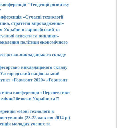
конференція "Тенденції розвитку
"
нференція «Сучасні технології
ктика, стратегія впровадження»
ія України в європейський та
туальні аспекти та виклики»
сконалення політики економічного
фесорсько-викладацького складу
офесорсько-викладацького складу
«Ужгородський національний
пункт «Горизонт 2020» «Горизонт
ктична конференція «Перспективи
мічної безпеки України та її
ренція «Нові технології в
истуванні» (23-25 жовтня 2014 р.)
нція молодих учених та