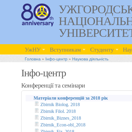
УЖГОРОДСЬ
НАЦІОНАЛЬ
УНІВЕРСИТЕ
УжНУ
Вступникам
Студенту
Нау
Головна
»
Інфо-центр
»
Наукова діяльність
Інфо-центр
Конференції та семінари
Матеріали конференцій за 2018 рік
Zbirnik Biolog. 2018
Zbirnik Filol. 2018
Zbirnik_Biznes_2018
Zbirnik_Econ-obl_2018
Zbirnik_Fiz_2018