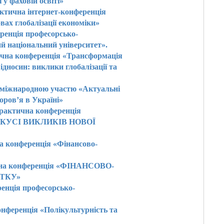
у фаховій освіті»
ктична інтернет-конференція
овах глобалізації економіки»
еренція професорсько-
 національний університет».
тична конференція «Трансформація
ідносин: виклики глобалізації та
з міжнародною участю «Актуальні
оров’я в Україні»
практична конференція
КУСІ ВИКЛИКІВ НОВОЇ
на конференція «Фінансово-
ична конференція «ФІНАНСОВО-
ТКУ»
ренція професорсько-
нференція «Полікультурність та