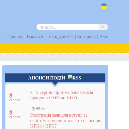
uk
|
|
|
|
Головна
Вакансії
Техпідтримка
Контакти
Вхід
АНОНСИ ПОДІЙ
8 - 9 серпня приймальна комісія
8
працює з 09:00 до 14:00
серпня
09:00
8
Реєстрація заяв для вступу за
серпня
освітнім ступенем магістр на основі
НРК6 / НРК7