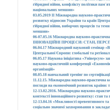
гібридної війни, конфлікту політики пам´ят
національних меншин»
03.05.2019 ІІ Міжнародна науково-практи
розвитку відносин України та країн Центр
гібридної війни, виборчих процесів та тем
меншин»
06-07.05.16 Міжнародна науково-практи
ІННОВАЦІЙНІ ПРОЦЕСИ: СТАН, ПЕРС
06.04.17 Міжнародний науковий семінар «Ві
Центральної Європи: глобальні та регіонал
06.05.17 Наукова ініціатива «Універсум» з
науково-практичній конференції «Економі
організацій»
08.05.18 навчальний тренінг по сертифікац
11.12.15. Міжнародна науково-практична к
погляди на економічний розвиток країни: те
12-13.02.2016. Міжнародна науково-практи
контексті інноваційного розвитку: стан та
12-13.04.16 «Можливості превентивного та
соціально значимі захворювання в заклада