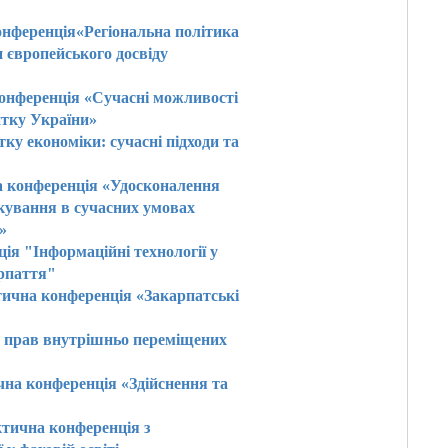
онференція«Регіональна політика
и європейського досвіду
конференція «Сучасні можливості
итку України»
ку економіки: сучасні підходи та
на конференція «Удосконалення
аткування в сучасних умовах
»
ія "Інформаційні технології у
арпаття"
тична конференція «Закарпатські
ст прав внутрішньо переміщених
чна конференція «Здійснення та
ктична конференція з