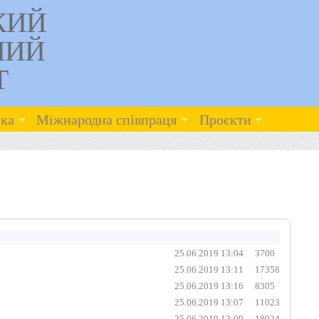
КИЙ
НИЙ
Т
ка
Міжнародна співпраця
Проєкти
25.06.2019 13:04
3700
25.06.2019 13:11
17358
25.06.2019 13:16
8305
25.06.2019 13:07
11023
25.06.2019 13:09
18924