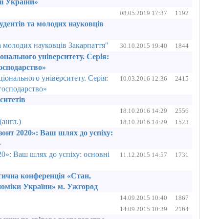
ії України»
08.05.2019 17:37
1192
тудентів та молодих науковців
та молодих науковців Закарпаття"
30.10.2015 19:40
1844
онального університету. Серія:
господарство»
іонального університету. Серія:
10.03.2016 12:36
2415
 господарство»
ситетів
18.10.2016 14:29
2556
англ.)
18.10.2016 14:29
1523
зонт 2020»: Ваш шлях до успіху:
»
0»: Ваш шлях до успіху: основні
11.12.2015 14:57
1731
тична конференція «Стан,
номіки України» м. Ужгород
14.09.2015 10:40
1867
14.09.2015 10:39
2164