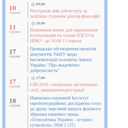
09:00
10
Реєстрація заяв для вступу за
серпня
освітнім ступенем доктор філософії
18:00
11
Виконання вимог для зарахування
серпня
вступниками на основі ПЗСО та
НРК5 - до 18:00 11 серпня
Громадське обговорення проєктів
17
документів УжНУ щодо
серпня
імплементації положень Закону
України "Про академічну
доброчесність"
17:00
17
ЄВІ-2026: спеціально організовані
серпня
сесії, завершення реєстрації
Навчально-науковий Інститут
18
євроінтеграційних досліджень готує
серпня
до друку черговий випуск фахового
збірника наукових праць
«Геополітика України – історія і
сучасність» 2026 2 (37)