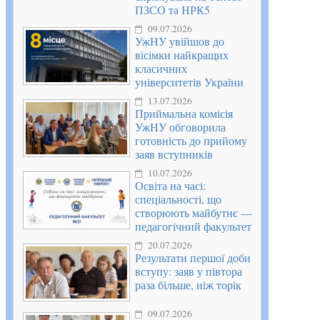
ПЗСО та НРК5
09.07.2026
УжНУ увійшов до
вісімки найкращих
класичних
університетів України
13.07.2026
Приймальна комісія
УжНУ обговорила
готовність до прийому
заяв вступників
10.07.2026
Освіта на часі:
спеціальності, що
створюють майбутнє —
педагогічний факультет
20.07.2026
Результати першої доби
вступу: заяв у півтора
раза більше, ніж торік
09.07.2026