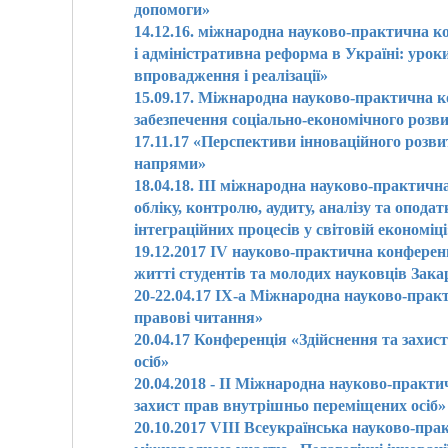
допомоги»
14.12.16. міжнародна науково-практична к
і адміністративна реформа в Україні: урок
впровадження і реалізації»
15.09.17. Міжнародна науково-практична 
забезпечення соціально-економічного розв
17.11.17 «Перспективи інноваційного розвит
напрями»
18.04.18. ІІІ міжнародна науково-практич
обліку, контролю, аудиту, аналізу та опод
інтеграційних процесів у світовій економіці
19.12.2017 ІV науково-практична конференц
житті студентів та молодих науковців Зак
20-22.04.17 ІХ-а Міжнародна науково-прак
правові читання»
20.04.17 Конференція «Здійснення та захи
осіб»
20.04.2018 - ІІ Міжнародна науково-практи
захист прав внутрішньо переміщених осіб»
20.10.2017 VІІІ Всеукраїнська науково-пра