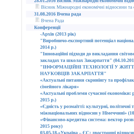
28.01.2016 Вісник Міжнародні економічні відн
Вісник Міжнародні економічні відносини та 
31.08.2016 Вчена рада
Вчена Рада
Конференції
-Архів (2013 рік)
"Виробничо-експортний потенціал націона
2014 р.)
"Інноваційні підходи до викладання світов
закладах та школах Закарпаття" (04.10.201
"ІНФОРМАЦІЙНІ ТЕХНОЛОГІЇ У ЖИТТ
НАУКОВЦІВ ЗАКАРПАТТЯ"
«Актуальні питання скринінгу та профіла
сімейного лікаря»
«Актуальні проблеми сучасної економіки: ре
2015 р.)
«Єдність у розмаїтті: культурні, політичні 
міжнаціональних відносин у Німеччині» (10
«Фінансово-кредитна система: вектор розв
2015 року)
03.05.18.«Україна – ЄС: двостронні відноси