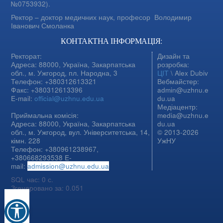
№0753932).
Ректор – доктор медичних наук, професор
Володимир
Іванович Смоланка
КОНТАКТНА ІНФОРМАЦІЯ:
Ректорат:
Дизайн та
Адреса: 88000, Україна, Закарпатська
розробка:
обл., м. Ужгород, пл. Народна, 3
ЦІТ
\ Alex Dubiv
Телефон: +380312613321
Вебмайстер:
Факс: +380312613396
admin@uzhnu.e
E-mail:
official@uzhnu.edu.ua
du.ua
Медіацентр:
Приймальна комісія:
media@uzhnu.e
Адреса: 88000, Україна, Закарпатська
du.ua
обл., м. Ужгород, вул. Університетська, 14,
© 2013-2026
кімн. 228
УжНУ
Телефон: +380961238967,
+380668293538 E-
mail:
admission@uzhnu.edu.ua
SQL час: 0 с.
Згенеровано за: 0.051