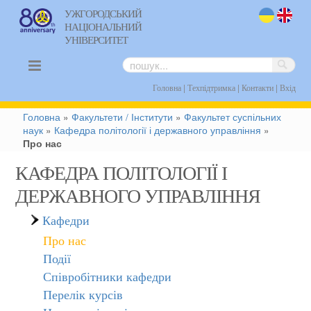
УЖГОРОДСЬКИЙ
НАЦІОНАЛЬНИЙ
uk
en
УНІВЕРСИТЕТ
|
|
|
Головна
Техпідтримка
Контакти
Вхід
Головна
»
Факультети / Інститути
»
Факультет суспільних
наук
»
Кафедра політології і державного управління
»
Про нас
КАФЕДРА ПОЛІТОЛОГІЇ І
ДЕРЖАВНОГО УПРАВЛІННЯ
Кафедри
Про нас
Події
Співробітники кафедри
Перелік курсів