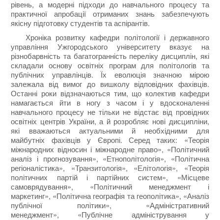
рівень, а модерні підходи до навчального процесу та
практичної апробації отриманих знань забезпечують
якісну підготовку студентів та аспірантів.
Хроніка розвитку кафедри політології і державного
управління Ужгородського університету вказує на
різнобарвність та багатогранність переліку дисциплін, які
складали основу освітніх програм для політологів та
публічних управлінців. Їх еволюція значною мірою
залежала від вимог до вишколу відповідних фахівців.
Останні роки відзначаються тим, що колектив кафедри
намагається йти в ногу з часом і у вдосконаленні
навчального процесу не тільки не відстає від провідних
освітніх центрів України, а й розробляє нові дисципліни,
які вважаються актуальними й необхідними для
майбутніх фахівців у Європі. Серед таких: «Теорія
міжнародних відносин і міжнародне право», «Політичний
аналіз і прогнозування», «Етнополітологія», «Політична
регіоналістика», «Транзитологія», «Елітологія», «Теорія
політичних партій і партійних систем», «Місцеве
самоврядування», «Політичний менеджмент і
маркетинг», «Політична географія та геополітика», «Аналіз
публічної політики», «Адміністративний
менеджмент», «Публічне адміністрування у