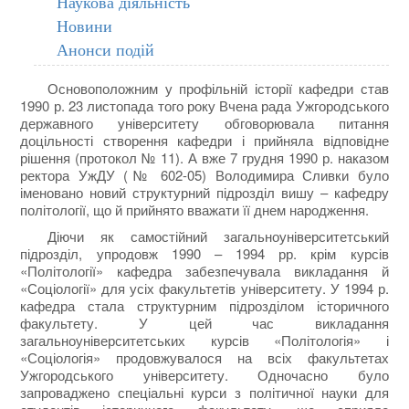
Наукова діяльність
Новини
Анонси подій
Основоположним у профільній історії кафедри став
1990 р. 23 листопада того року Вчена рада Ужгородського
державного університету обговорювала питання
доцільності створення кафедри і прийняла відповідне
рішення (протокол № 11). А вже 7 грудня 1990 р. наказом
ректора УжДУ (№ 602-05) Володимира Сливки було
іменовано новий структурний підрозділ вишу – кафедру
політології, що й прийнято вважати її днем народження.
Діючи як самостійний загальноуніверситетський
підрозділ, упродовж 1990 – 1994 рр. крім курсів
«Політології» кафедра забезпечувала викладання й
«Соціології» для усіх факультетів університету. У 1994 р.
кафедра стала структурним підрозділом історичного
факультету. У цей час викладання
загальноуніверситетських курсів «Політологія» і
«Соціологія» продовжувалося на всіх факультетах
Ужгородського університету. Одночасно було
запроваджено спеціальні курси з політичної науки для