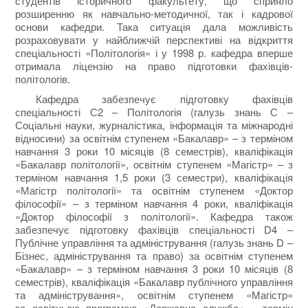
студентів історичного факультету, що сприяло
розширенню як навчально-методичної, так і кадрової
основи кафедри. Така ситуація дала можливість
розраховувати у найближчій перспективі на відкриття
спеціальності «Політологія» і у 1998 р. кафедра вперше
отримала ліцензію на право підготовки фахівців-
політологів.
Кафедра забезпечує підготовку фахівців
спеціальності С2 – Політологія (галузь знань С –
Соціальні науки, журналістика, інформація та міжнародні
відносини) за освітнім ступенем «Бакалавр» – з терміном
навчання 3 роки 10 місяців (8 семестрів), кваліфікація
«Бакалавр політології», освітнім ступенем «Магістр» – з
терміном навчання 1,5 роки (3 семестри), кваліфікація
«Магістр політології» та освітнім ступенем «Доктор
філософії» – з терміном навчання 4 роки, кваліфікація
«Доктор філософії з політології». Кафедра також
забезпечує підготовку фахівців спеціальності D4 –
Публічне управління та адміністрування (галузь знань D –
Бізнес, адміністрування та право) за освітнім ступенем
«Бакалавр» – з терміном навчання 3 роки 10 місяців (8
семестрів), кваліфікація «Бакалавр публічного управління
та адміністрування», освітнім ступенем «Магістр»
за освітньою програмою «Державна служба» – термін