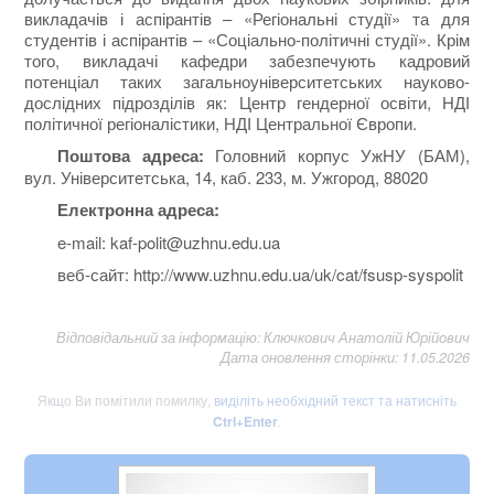
викладачів і аспірантів – «Регіональні студії» та для
студентів і аспірантів – «Соціально-політичні студії». Крім
того, викладачі кафедри забезпечують кадровий
потенціал таких загальноуніверситетських науково-
дослідних підрозділів як: Центр гендерної освіти, НДІ
політичної регіоналістики, НДІ Центральної Європи.
Поштова адреса:
Головний корпус УжНУ (БАМ),
вул. Університетська, 14, каб. 233, м. Ужгород, 88020
Електронна адреса:
e-mail: kaf-polit@uzhnu.edu.ua
веб-сайт: http://www.uzhnu.edu.ua/uk/cat/fsusp-syspolit
Відповідальний за інформацію: Ключкович Анатолій Юрійович
Дата оновлення сторінки: 11.05.2026
Якщо Ви помітили помилку,
виділіть необхідний текст та натисніть
Ctrl+Enter
.