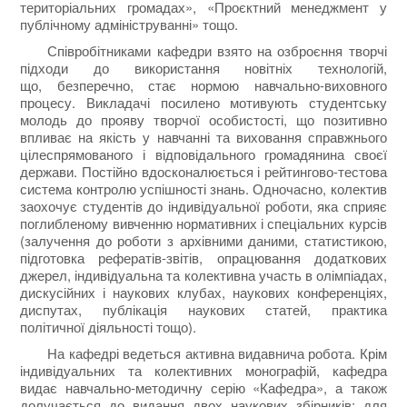
територіальних громадах», «Проєктний менеджмент у
публічному адмініструванні» тощо.
Співробітниками кафедри взято на озброєння творчі
підходи до використання новітніх технологій,
що, безперечно, стає нормою навчально-виховного
процесу. Викладачі посилено мотивують студентську
молодь до прояву творчої особистості, що позитивно
впливає на якість у навчанні та виховання справжнього
цілеспрямованого і відповідального громадянина своєї
держави. Постійно вдосконалюється і рейтингово-тестова
система контролю успішності знань. Одночасно, колектив
заохочує студентів до індивідуальної роботи, яка сприяє
поглибленому вивченню нормативних і спеціальних курсів
(залучення до роботи з архівними даними, статистикою,
підготовка рефератів-звітів, опрацювання додаткових
джерел, індивідуальна та колективна участь в олімпіадах,
дискусійних і наукових клубах, наукових конференціях,
диспутах, публікація наукових статей, практика
політичної діяльності тощо).
На кафедрі ведеться активна видавнича робота. Крім
індивідуальних та колективних монографій, кафедра
видає навчально-методичну серію «Кафедра», а також
долучається до видання двох наукових збірників: для