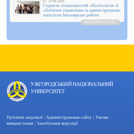
24.06.2026
Студенти спеціальностей «Політологія» й
«Публічне управління та адміністрування»
захистили бакалаврські роботи
ПЕРЕГЛЯНУТИ ВСІ
УЖГОРОДСЬКИЙ НАЦІОНАЛЬНИЙ
УНІВЕРСИТЕТ
|
|
Facebook
YouTube
Публічні закупівлі
Адміністрування сайту
Умови
|
використання
Запобігання корупції