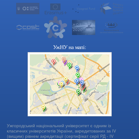
УжНУ на мапі:
Ужгородський національний університет є одним із
класичних університетів України, акредитованих за IV
(вищим) рівнем акредитації (сертифікат серії РД - IV