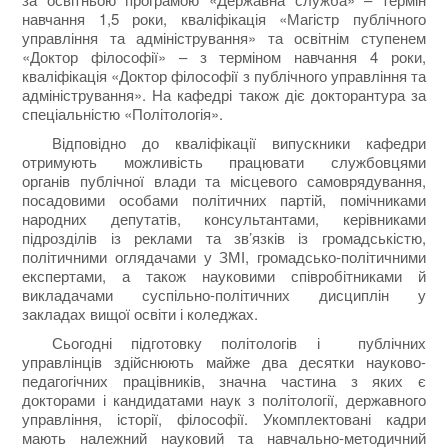
навчання 1,5 роки, кваліфікація «Магістр публічного
управління та адміністрування» та освітнім ступенем
«Доктор філософії» – з терміном навчання 4 роки,
кваліфікація «Доктор філософії з публічного управління та
адміністрування». На кафедрі також діє докторантура за
спеціальністю «Політологія».
Відповідно до кваліфікації випускники кафедри
отримують можливість працювати службовцями
органів публічної влади та місцевого самоврядування,
посадовими особами політичних партій, помічниками
народних депутатів, консультантами, керівниками
підрозділів із реклами та зв’язків із громадськістю,
політичними оглядачами у ЗМІ, громадсько-політичними
експертами, а також науковими співробітниками й
викладачами суспільно-політичних дисциплін у
закладах вищої освіти і коледжах.
Сьогодні підготовку політологів і публічних
управлінців здійснюють майже два десятки науково-
педагогічних працівників, значна частина з яких є
докторами і кандидатами наук з політології, державного
управління, історії, філософії. Укомплектовані кадри
мають належний науковий та навчально-методичний