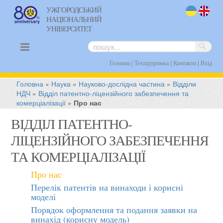
УЖГОРОДСЬКИЙ
НАЦІОНАЛЬНИЙ
uk
en
УНІВЕРСИТЕТ
|
|
|
Головна
Техпідтримка
Контакти
Вхід
Головна
»
Наука
»
Науково-дослідна частина
»
Відділи
НДЧ
»
Відділ патентно-ліцензійного забезпечення та
комерціалізації
»
Про нас
ВІДДІЛ ПАТЕНТНО-
ЛІЦЕНЗІЙНОГО ЗАБЕЗПЕЧЕННЯ
ТА КОМЕРЦІАЛІЗАЦІЇ
Про нас
Перелік патентів на винаходи і корисні
моделі
Порядок оформлення та подання заявки на
винахід (корисну модель)