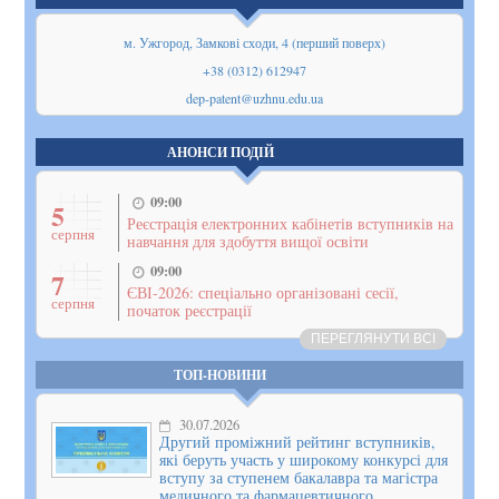
м. Ужгород, Замкові сходи, 4 (перший поверх)
+38 (0312) 612947
dep-patent@uzhnu.edu.ua
АНОНСИ ПОДІЙ
09:00
5
Реєстрація електронних кабінетів вступників на
серпня
навчання для здобуття вищої освіти
09:00
7
ЄВІ-2026: спеціально організовані сесії,
серпня
початок реєстрації
ПЕРЕГЛЯНУТИ ВСІ
ТОП-НОВИНИ
30.07.2026
Другий проміжний рейтинг вступників,
які беруть участь у широкому конкурсі для
вступу за ступенем бакалавра та магістра
медичного та фармацевтичного