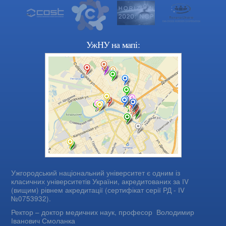
УжНУ на мапі:
Ужгородський національний університет є одним із
класичних університетів України, акредитованих за IV
(вищим) рівнем акредитації (сертифікат серії РД - IV
№0753932).
Ректор – доктор медичних наук, професор
Володимир
Іванович Смоланка