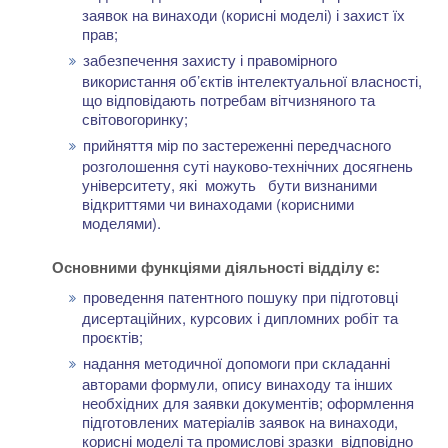
заявок на винаходи (корисні моделі) і захист їх
прав;
забезпечення захисту і правомірного
використання об’єктів інтелектуальної власності,
що відповідають потребам вітчизняного та
світового
ринку;
прийняття мір по застереженні передчасного
розголошення суті науково-технічних досягнень
університету, які можуть бути визнаними
відкриттями чи винаходами (корисними
моделями).
Основними функціями діяльності відділу є:
проведення патентного пошуку при підготовці
дисертаційних, курсових і дипломних робіт та
проєктів;
надання методичної допомоги при складанні
авторами формули, опису винаходу та інших
необхідних для заявки документів; оформлення
підготовлених матеріалів заявок на винаходи,
корисні моделі та промислові зразки відповідно