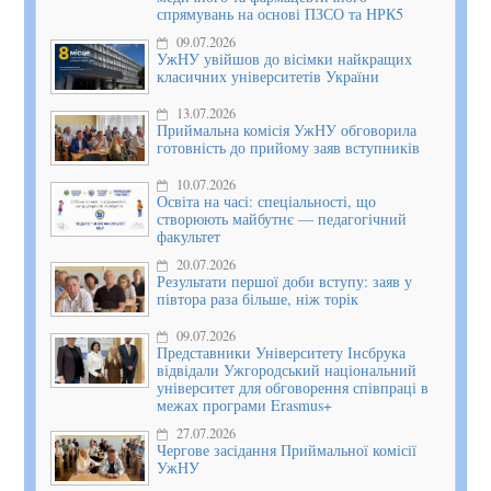
спрямувань на основі ПЗСО та НРК5
09.07.2026
УжНУ увійшов до вісімки найкращих
класичних університетів України
13.07.2026
Приймальна комісія УжНУ обговорила
готовність до прийому заяв вступників
10.07.2026
Освіта на часі: спеціальності, що
створюють майбутнє — педагогічний
факультет
20.07.2026
Результати першої доби вступу: заяв у
півтора раза більше, ніж торік
09.07.2026
Представники Університету Інсбрука
відвідали Ужгородський національний
університет для обговорення співпраці в
межах програми Erasmus+
27.07.2026
Чергове засідання Приймальної комісії
УжНУ