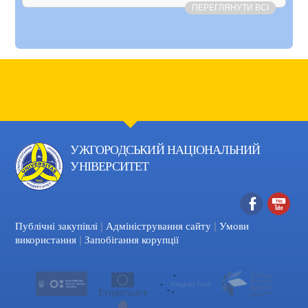
ПЕРЕГЛЯНУТИ ВСІ
УЖГОРОДСЬКИЙ НАЦІОНАЛЬНИЙ
УНІВЕРСИТЕТ
|
|
Facebook
YouTube
Публічні закупівлі
Адміністрування сайту
Умови
|
використання
Запобігання корупції