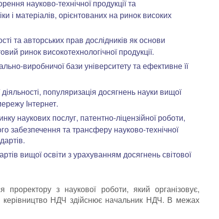
орення науково-технічної продукції та
ки і матеріалів, орієнтованих на ринок високих
сті та авторських прав дослідників як основи
товий ринок високотехнологічної продукції.
льно-виробничої бази університету та ефективне її
 діяльності, популяризація досягнень науки вищої
мережу Інтернет.
ку наукових послуг, патентно-ліцензійної роботи,
го забезпечення та трансферу науково-технічної
дартів.
ртів вищої освіти з урахуванням досягнень світової
я проректору з наукової роботи, який організовує,
нє керівництво НДЧ здійснює начальник НДЧ. В межах