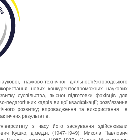
ової, науково-технічної діяльностіУжгородського
икористання нових конкурентоспроможних наукових
витку суспільства, якісної підготовки фахівців для
во-педагогічних кадрів вищої кваліфікації; розв’язання
гічного розвитку; впровадження та використання в
актичних результатів.
університету з часу його заснування здійснювали
вич Кушко, д.мед.н. (1947-1949); Микола Павлович
вич Петрус, к.мед.н. (1959-1970); Степан Максимович