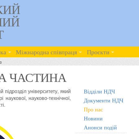
КИЙ
НИЙ
Т
ка
Міжнародна співпраця
Проєкти
с
А ЧАСТИНА
й підрозділ університету, який
Відділи НДЧ
і наукової, науково-технічної,
Документи НДЧ
ті.
Про нас
Новини
Анонси подій