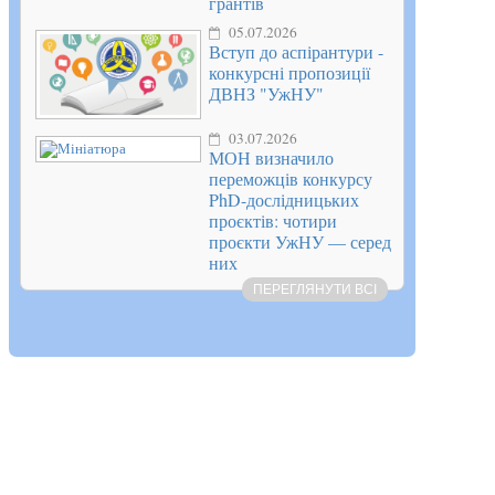
грантів
05.07.2026
Вступ до аспірантури -
конкурсні пропозиції
ДВНЗ "УжНУ"
03.07.2026
МОН визначило
переможців конкурсу
PhD-дослідницьких
проєктів: чотири
проєкти УжНУ — серед
них
ПЕРЕГЛЯНУТИ ВСІ