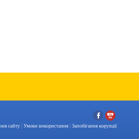
|
|
Facebook
YouTube
ння сайту
Умови використання
Запобігання корупції