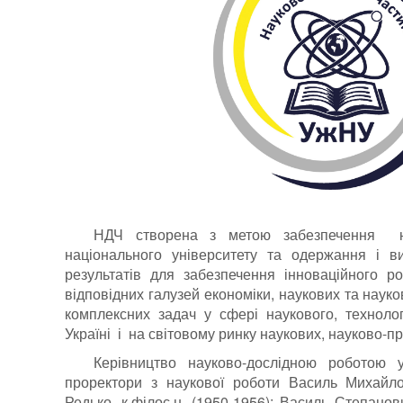
НДЧ створена з метою забезпечення наук
національного університету та одержання і в
результатів для забезпечення інноваційного роз
відповідних галузей економіки, наукових та науко
комплексних задач у сфері наукового, техноло
Україні і на світовому ринку наукових, науково-пр
Керівництво науково-дослідною роботою 
проректори з наукової роботи Василь Михайло
Редько, к.філос.н. (1950-1956); Василь Степано