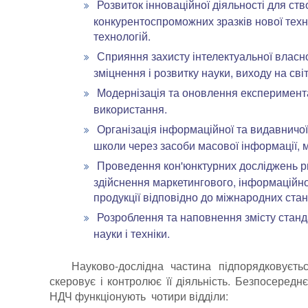
Розвиток інноваційної діяльності для ств
конкурентоспроможних зразків нової техні
технологій.
Сприяння захисту інтелектуальної власно
зміцнення і розвитку науки, виходу на сві
Модернізація та оновлення експеримента
використання.
Організація інформаційної та видавничої
школи через засоби масової інформації, 
Проведення кон'юнктурних досліджень рин
здійснення маркетингового, інформаційно
продукції відповідно до міжнародних стан
Розроблення та наповнення змісту станда
науки і техніки.
Науково-дослідна частина підпорядковуєтьс
скеровує і контролює її діяльність. Безпосеред
НДЧ функціонують чотири відділи: