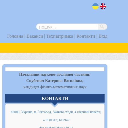
uk
en
|
|
|
|
Головна
Вакансії
Техпідтримка
Контакти
Вхід
Начальник науково-дослідної частини:
Скубенич Катерина Василівна,
кандидат фізико-математичних наук
КОНТАКТИ
88000, Україна, м. Ужгород, Замкові сходи, 4 (перший поверх)
+38 (0312) 612947
dep-ndch@uzhnu.edu.ua