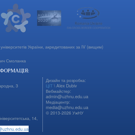
університетів України, акредитованих за IV (вищим)
вич Смоланка
НФОРМАЦІЯ:
Дизайн та розробка:
ародна, 3
ЦІТ
\ Alex Dubiv
Вебмайстер:
admin@uzhnu.edu.ua
Медіацентр:
media@uzhnu.edu.ua
© 2013-2026 УжНУ
ніверситетська, 14,
@uzhnu.edu.ua