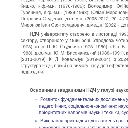
Кишко, к.ф.-м.н. (1970-1986); Володимир Юлійо
Туряниця, д.ф.-м.н. (1989-1993); Юліан Миронович
Петрович Студеняк, д.ф.-м.н. (2005-2012; 2014-2
Миронюк Іван Святославович, д.мед.н. (2022 - дот
НДЧ університету створено в листопаді 199
сектору, створеного у 1966 році. Упродовж чоти
1978), к.е.н. П. Ю. Студеняк (1978–1980), к.б.н. В
1988), д.ф.-м.н. Ю. М. Височанський (1988–1991), к.
(2013-2019), К. Л. Ковальчук (2019-2024), з 202
структура НДЧ, в якій на вимогу часу для ефекти
підрозділи.
Основними завданнями НДЧ у галузі науков
Розвиток фундаментальних досліджень у 
педагогічних, соціально-економічних нау
пріоритетних напрямів науки і техніки, су
Виконання прикладних досліджень і розр
наукового потенціалу, залучення додатко