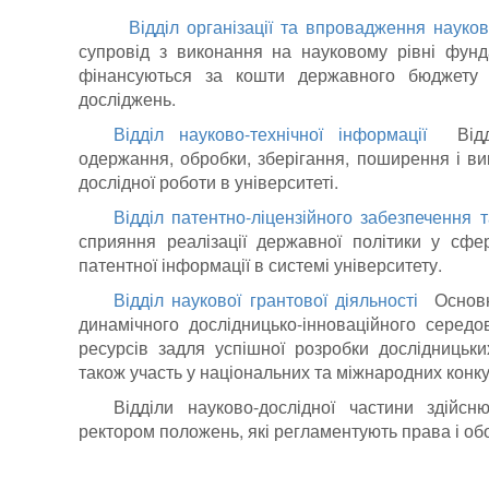
Відділ організації та впровадження науко
супровід з виконання на науковому рівні фунд
фінансуються за кошти державного бюджету т
досліджень.
Відділ науково-технічної інформації
Відділ
одержання, обробки, зберігання, поширення і ви
дослідної роботи в університет
Відділ патентно-ліцензійного забезпечення т
сприяння реалізації державної політики у сфері
патентної інформації в си
Відділ наукової грантової діяльності
Основна
динамічного дослідницько-інноваційного сере
ресурсів задля успішної розробки дослідницьких
також участь у національних та міжнародних конк
Відділи науково-дослідної частини здійс
ректором положень, які регламентують права і обов