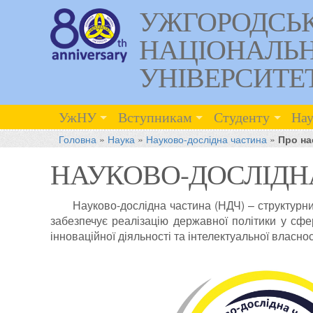
УЖГОРОДСЬ
НАЦІОНАЛЬ
УНІВЕРСИТЕ
УжНУ
Вступникам
Студенту
Нау
Головна
»
Наука
»
Науково-дослідна частина
»
Про на
НАУКОВО-ДОСЛІДН
Науково-дослідна частина (НДЧ) – структурни
забезпечує реалізацію державної політики у сфер
інноваційної діяльності та інтелектуальної власнос