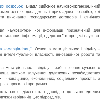
вих розробок
Відділ здійснює науково-організаційний
аментальних досліджень і прикладних розробок, які
а виконання господарських договорів і клінічних
 науково-технічної інформації призначений для
користання інформації, одержаної в процесі науково-
і.
а комерціалізації
Основна мета діяльності відділу –
 інтелектуальної власності, інноваційної роботи та
стемі університету.
 мета діяльності відділу – забезпечення сучасного
довища шляхом залучення додаткових позабюджетних
, інноваційних, економічних, соціальних проєктів, а
урсах проєктів і програмах.
нюють свою діяльність відповідно до затверджених
'язки керівників цих підрозділів.