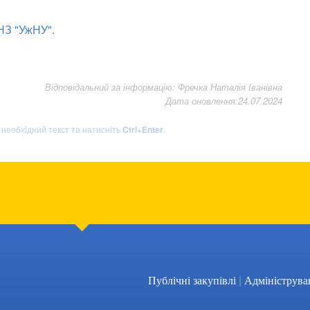
НЗ "УжНУ".
Відповідальний за інформацію: Фречка Наталія Іванівна
Дата оновлення:24.07.2024
ь необхідний текст та натисніть
Ctrl+Enter
.
|
Публічні закупівлі
Адмініструва