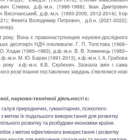
вич Сливка, д.ф.-м.н. (1986-1988); Іван Дмитрович
 Височанський, д.ф.-м.н. (1993-2005; 2012-2014); Ігор
021); Фекета Володимир Петрович, д.б.н. (2021-2022);
епер).
3 року. Вона є правонаступницею науково-дослідного
рьох десятиріч НДЧ очолювали: Г. П. Толстова (1966–
. О. Ходак (1980–1983), д.ф.-м.н. В. В. Химинець (1983–
ф.-м.н. М. Ю. Баран (1991-2013), к.ф.-м.н. І. А. Грабова
4 року к.ф.-м.н. К.В. Скубенич. Зазнала змін і сама
вного розв’язання поставлених завдань з’являлися нові
ої, науково-технічної діяльності є:
галузі природничих, гуманітарних, психолого-
к з метою їх подальшого використання для розвитку
спільного розвитку та розбудови економіки країни.
обок з метою ефективного використання і розвитку
вих коштів для вирішення соціальних та інших завдань