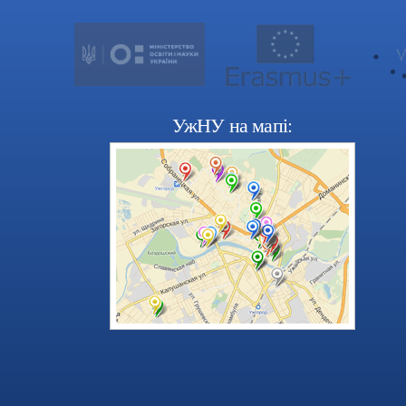
УжНУ на мапі: