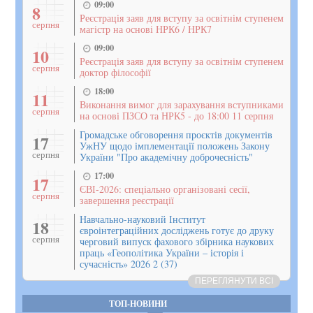
09:00
8
Реєстрація заяв для вступу за освітнім ступенем
серпня
магістр на основі НРК6 / НРК7
09:00
10
Реєстрація заяв для вступу за освітнім ступенем
серпня
доктор філософії
18:00
11
Виконання вимог для зарахування вступниками
серпня
на основі ПЗСО та НРК5 - до 18:00 11 серпня
Громадське обговорення проєктів документів
17
УжНУ щодо імплементації положень Закону
серпня
України "Про академічну доброчесність"
17:00
17
ЄВІ-2026: спеціально організовані сесії,
серпня
завершення реєстрації
Навчально-науковий Інститут
18
євроінтеграційних досліджень готує до друку
серпня
черговий випуск фахового збірника наукових
праць «Геополітика України – історія і
сучасність» 2026 2 (37)
ПЕРЕГЛЯНУТИ ВСІ
ТОП-НОВИНИ