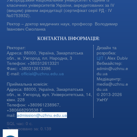
класичних університетів України, акредитованих за IV
(вищим) рівнем акредитації (сертифікат серії РД - IV
№0753932).
Ректор – доктор медичних наук, професор
Володимир
Іванович Смоланка
КОНТАКТНА ІНФОРМАЦІЯ:
Ректорат:
Дизайн та
Адреса: 88000, Україна, Закарпатська
розробка:
обл., м. Ужгород, пл. Народна, 3
ЦІТ
\ Alex Dubiv
Телефон: +380312613321
Вебмайстер:
Факс: +380312613396
admin@uzhnu.e
E-mail:
official@uzhnu.edu.ua
du.ua
Медіацентр:
Приймальна комісія:
media@uzhnu.e
Адреса: 88000, Україна, Закарпатська
du.ua
обл., м. Ужгород, вул. Університетська, 14,
© 2013-2026
кімн. 228
УжНУ
Телефон: +380961238967,
+380668293538 E-
mail:
admission@uzhnu.edu.ua
SQL час: 0 с.
Згенеровано за: 0.139