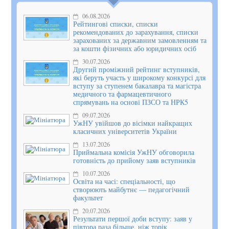
06.08.2026
Рейтингові списки, списки
рекомендованих до зарахування, списки
зарахованих за державним замовленням та
за кошти фізичних або юридичних осіб
30.07.2026
Другий проміжний рейтинг вступників,
які беруть участь у широкому конкурсі для
вступу за ступенем бакалавра та магістра
медичного та фармацевтичного
спрямувань на основі ПЗСО та НРК5
09.07.2026
УжНУ увійшов до вісімки найкращих
класичних університетів України
13.07.2026
Приймальна комісія УжНУ обговорила
готовність до прийому заяв вступників
10.07.2026
Освіта на часі: спеціальності, що
створюють майбутнє — педагогічний
факультет
20.07.2026
Результати першої доби вступу: заяв у
півтора раза більше, ніж торік