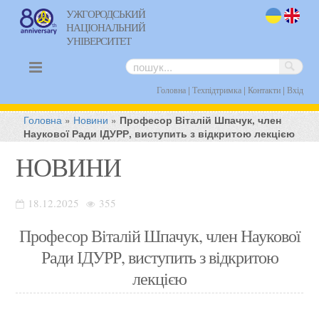
УЖГОРОДСЬКИЙ
НАЦІОНАЛЬНИЙ
uk
en
УНІВЕРСИТЕТ
|
|
|
Головна
Техпідтримка
Контакти
Вхід
Головна
»
Новини
»
Професор Віталій Шпачук, член
Наукової Ради ІДУРР, виступить з відкритою лекцією
НОВИНИ
18.12.2025
355
Професор Віталій Шпачук, член Наукової
Ради ІДУРР, виступить з відкритою
лекцією