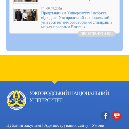
09.07.2026
Представники Університету Інсбрука
відвідали Ужгородський національний
університет для обговорення співпраці в
межах програми Erasmus+
ПЕРЕГЛЯНУТИ ВСІ
УЖГОРОДСЬКИЙ НАЦІОНАЛЬНИЙ
УНІВЕРСИТЕТ
|
|
Facebook
YouTube
Публічні закупівлі
Адміністрування сайту
Умови