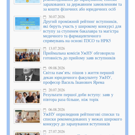
зарахованих за державним замовленням та
за кошти фізичних або юридичних осіб
30.07.2026
Другий проміжний рейтинг вступників,
які беруть участь у широкому конкурсі для
вступу за ступенем бакалавра та магістра
медичного та фармацевтичного
спрямувань на основі ПЗСО та НРК5
13.07.2026
Приймальна комісія УжНУ обговорила
готовність до прийому заяв вступників
09.08.2026
Світла пам’ять: пішов з життя перший
декан юридичного факультету УжНУ,
професор Василь Іванович Ярема
20.07.2026
Результати першої доби вступу: заяв у
півтора раза більше, ніж торік
06.08.2026
УжНУ оприлюднив рейтингові списки та
списки рекомендованих у межах широкого
конкурсу до зарахування вступників
27.07.2026