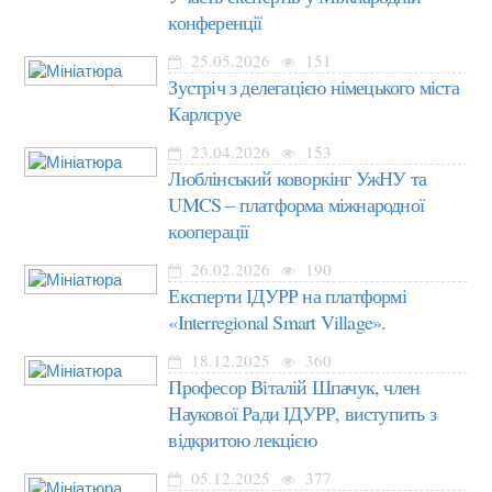
конференції
25.05.2026
151
Зустріч з делегацією німецького міста
Карлсруе
23.04.2026
153
Люблінський коворкінг УжНУ та
UMCS – платформа міжнародної
кооперації
26.02.2026
190
Експерти ІДУРР на платформі
«Interregional Smart Village».
18.12.2025
360
Професор Віталій Шпачук, член
Наукової Ради ІДУРР, виступить з
відкритою лекцією
05.12.2025
377