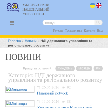
УЖГОРОДСЬКИЙ
НАЦІОНАЛЬНИЙ
uk
en
УНІВЕРСИТЕТ
|
|
|
Головна
Техпідтримка
Контакти
Вхід
Головна
»
Новини
»
НДІ державного управління та
регіонального розвитку
НОВИНИ
Кращі за останній:
ТИЖДЕНЬ
МІСЯЦЬ
РІК
Категорія: НДІ державного
управління та регіонального розвитку
26.06.2026
92
Плановий network
11.06.2026
88
Участь експертів у Міжнародній