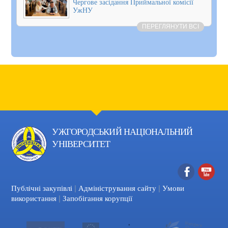
Чергове засідання Приймальної комісії
УжНУ
ПЕРЕГЛЯНУТИ ВСІ
УЖГОРОДСЬКИЙ НАЦІОНАЛЬНИЙ
УНІВЕРСИТЕТ
|
|
Facebook
YouTube
Публічні закупівлі
Адміністрування сайту
Умови
|
використання
Запобігання корупції