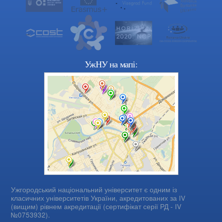
УжНУ на мапі:
Ужгородський національний університет є одним із
класичних університетів України, акредитованих за IV
(вищим) рівнем акредитації (сертифікат серії РД - IV
№0753932).