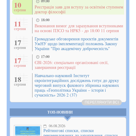
09:00
10
Реєстрація заяв для вступу за освітнім ступенем
серпня
доктор філософії
18:00
11
Виконання вимог для зарахування вступниками
серпня
на основі ПЗСО та НРК5 - до 18:00 11 серпня
Громадське обговорення проєктів документів
17
УжНУ щодо імплементації положень Закону
серпня
України "Про академічну доброчесність"
17:00
17
ЄВІ-2026: спеціально організовані сесії,
серпня
завершення реєстрації
Навчально-науковий Інститут
18
євроінтеграційних досліджень готує до друку
серпня
черговий випуск фахового збірника наукових
праць «Геополітика України – історія і
сучасність» 2026 2 (37)
ПЕРЕГЛЯНУТИ ВСІ
ТОП-НОВИНИ
06.08.2026
Рейтингові списки, списки
рекомендованих до зарахування, списки