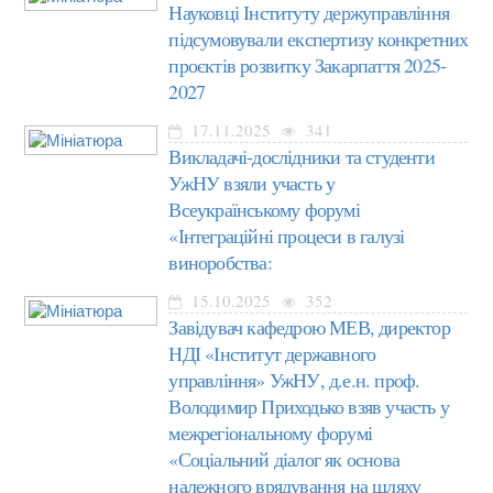
Науковці Інституту держуправління
підсумовували експертизу конкретних
проєктів розвитку Закарпаття 2025-
2027
17.11.2025
341
Викладачі-дослідники та студенти
УжНУ взяли участь у
Всеукраїнському форумі
«Інтеграційні процеси в галузі
виноробства:
15.10.2025
352
Завідувач кафедрою МЕВ, директор
НДІ «Інститут державного
управління» УжНУ, д.е.н. проф.
Володимир Приходько взяв участь у
межрегіональному форумі
«Соціальний діалог як основа
належного врядування на шляху