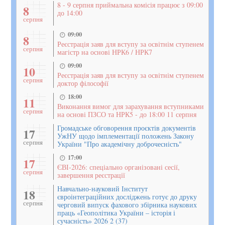
8 - 9 серпня приймальна комісія працює з 09:00
8
до 14:00
серпня
09:00
8
Реєстрація заяв для вступу за освітнім ступенем
серпня
магістр на основі НРК6 / НРК7
09:00
10
Реєстрація заяв для вступу за освітнім ступенем
серпня
доктор філософії
18:00
11
Виконання вимог для зарахування вступниками
серпня
на основі ПЗСО та НРК5 - до 18:00 11 серпня
Громадське обговорення проєктів документів
17
УжНУ щодо імплементації положень Закону
серпня
України "Про академічну доброчесність"
17:00
17
ЄВІ-2026: спеціально організовані сесії,
серпня
завершення реєстрації
Навчально-науковий Інститут
18
євроінтеграційних досліджень готує до друку
серпня
черговий випуск фахового збірника наукових
праць «Геополітика України – історія і
сучасність» 2026 2 (37)