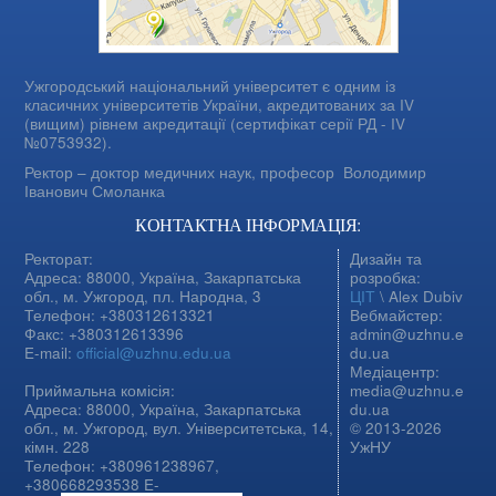
Ужгородський національний університет є одним із
класичних університетів України, акредитованих за IV
(вищим) рівнем акредитації (сертифікат серії РД - IV
№0753932).
Ректор – доктор медичних наук, професор
Володимир
Іванович Смоланка
КОНТАКТНА ІНФОРМАЦІЯ:
Ректорат:
Дизайн та
Адреса: 88000, Україна, Закарпатська
розробка:
обл., м. Ужгород, пл. Народна, 3
ЦІТ
\ Alex Dubiv
Телефон: +380312613321
Вебмайстер:
Факс: +380312613396
admin@uzhnu.e
E-mail:
official@uzhnu.edu.ua
du.ua
Медіацентр:
Приймальна комісія:
media@uzhnu.e
Адреса: 88000, Україна, Закарпатська
du.ua
обл., м. Ужгород, вул. Університетська, 14,
© 2013-2026
кімн. 228
УжНУ
Телефон: +380961238967,
+380668293538 E-