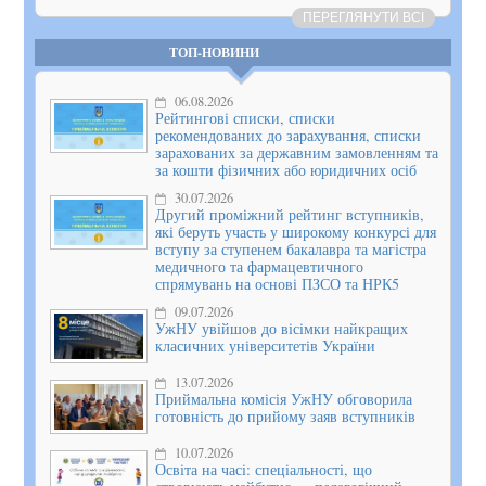
ПЕРЕГЛЯНУТИ ВСІ
ТОП-НОВИНИ
06.08.2026
Рейтингові списки, списки
рекомендованих до зарахування, списки
зарахованих за державним замовленням та
за кошти фізичних або юридичних осіб
30.07.2026
Другий проміжний рейтинг вступників,
які беруть участь у широкому конкурсі для
вступу за ступенем бакалавра та магістра
медичного та фармацевтичного
спрямувань на основі ПЗСО та НРК5
09.07.2026
УжНУ увійшов до вісімки найкращих
класичних університетів України
13.07.2026
Приймальна комісія УжНУ обговорила
готовність до прийому заяв вступників
10.07.2026
Освіта на часі: спеціальності, що