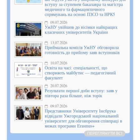
вступу за ступенем бакалавра та магістра
медичного та фармацевтичного
спрямувань на основі ПЗСО та НРК5
09.07.2026
УжНУ увійшов до вісімки найкращих
класичних університетів України
13.07.2026
Приймальна комісія УжНУ обговорила
готовність до прийому заяв вступників
10.07.2026
Освіта на часі: спеціальності, що
створюють майбутнє — педагогічний
факультет
20.07.2026
Результати першої доби вступу: заяв у
півтора раза більше, ніж торік
09.07.2026
Представники Університету Інсбрука
відвідали Ужгородський національний
університет для обговорення співпраці в
межах програми Erasmus+
ПЕРЕГЛЯНУТИ ВСІ