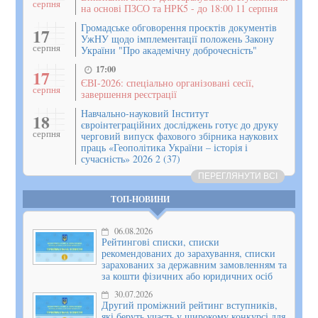
серпня
на основі ПЗСО та НРК5 - до 18:00 11 серпня
Громадське обговорення проєктів документів
17
УжНУ щодо імплементації положень Закону
серпня
України "Про академічну доброчесність"
17:00
17
ЄВІ-2026: спеціально організовані сесії,
серпня
завершення реєстрації
Навчально-науковий Інститут
18
євроінтеграційних досліджень готує до друку
серпня
черговий випуск фахового збірника наукових
праць «Геополітика України – історія і
сучасність» 2026 2 (37)
ПЕРЕГЛЯНУТИ ВСІ
ТОП-НОВИНИ
06.08.2026
Рейтингові списки, списки
рекомендованих до зарахування, списки
зарахованих за державним замовленням та
за кошти фізичних або юридичних осіб
30.07.2026
Другий проміжний рейтинг вступників,
які беруть участь у широкому конкурсі для