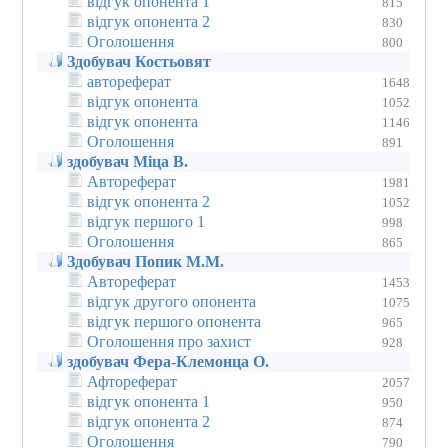
відгук опонента 1
815
відгук опонента 2
830
Оголошення
800
Здобувач Костьовят
автореферат
1648
відгук опонента
1052
відгук опонента
1146
Оголошення
891
здобувач Міца В.
Автореферат
1981
відгук опонента 2
1052
відгук першого 1
998
Оголошення
865
Здобувач Попик М.М.
Автореферат
1453
відгук другого опонента
1075
відгук першого опонента
965
Оголошення про захист
928
здобувач Фера-Клемонца О.
Афтореферат
2057
відгук опонента 1
950
відгук опонента 2
874
Оголошення
790