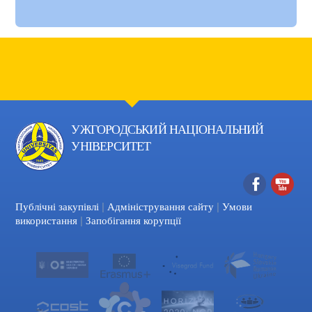
УЖГОРОДСЬКИЙ НАЦІОНАЛЬНИЙ
УНІВЕРСИТЕТ
|
|
Facebook
YouTube
Публічні закупівлі
Адміністрування сайту
Умови
|
використання
Запобігання корупції