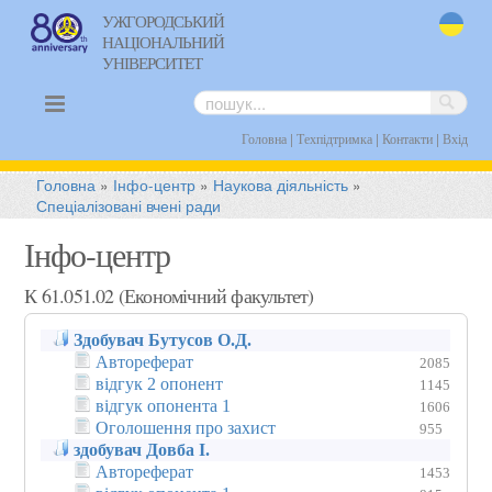
УЖГОРОДСЬКИЙ
НАЦІОНАЛЬНИЙ
uk
УНІВЕРСИТЕТ
|
|
|
Головна
Техпідтримка
Контакти
Вхід
Головна
»
Інфо-центр
»
Наукова діяльність
»
Спеціалізовані вчені ради
Інфо-центр
К 61.051.02 (Економічний факультет)
Здобувач Бутусов О.Д.
Автореферат
2085
відгук 2 опонент
1145
відгук опонента 1
1606
Оголошення про захист
955
здобувач Довба І.
Автореферат
1453