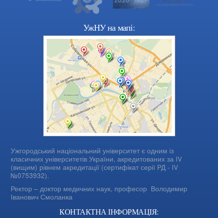
УжНУ на мапі:
Ужгородський національний університет є одним із
класичних університетів України, акредитованих за IV
(вищим) рівнем акредитації (сертифікат серії РД - IV
№0753932).
Ректор – доктор медичних наук, професор
Володимир
Іванович Смоланка
КОНТАКТНА ІНФОРМАЦІЯ: