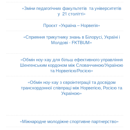
«Зміни педагогічних факультетів та університетів
у 21 столітті»
Проєкт «Україна – Норвегія»
«Сприяння трикутнику знань в Білорусі, Україні і
Молдові - FKTBUM»
«
Обмін ноу-хау для більш ефективного управління
Шенгенським кордоном між Словаччиною/Україною
та Норвегією/Росією
»
«Обмін ноу-хау з євроінтеграції та досвідом
транскордонної співпраці між Норвегією, Росією та
Україною
»
«
Міжнародне молодіжне спортивне партнерство
»