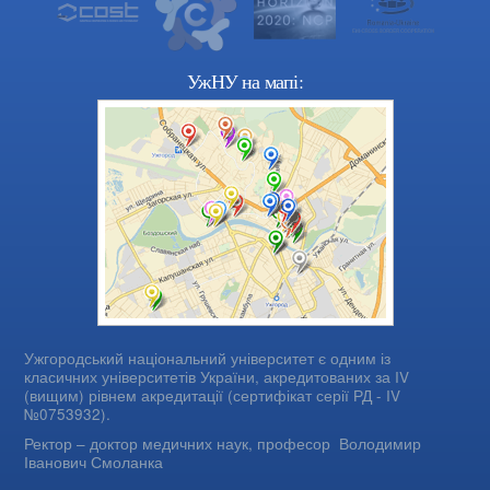
УжНУ на мапі:
Ужгородський національний університет є одним із
класичних університетів України, акредитованих за IV
(вищим) рівнем акредитації (сертифікат серії РД - IV
№0753932).
Ректор – доктор медичних наук, професор
Володимир
Іванович Смоланка