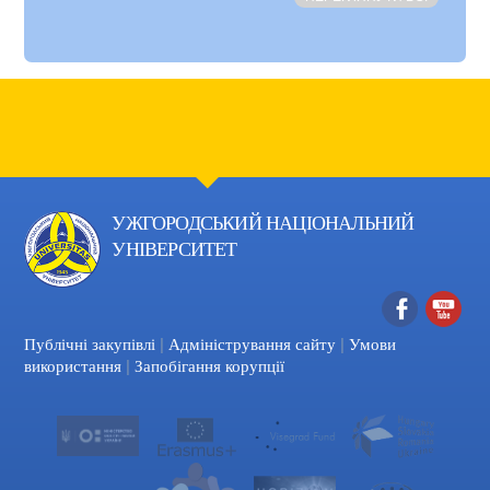
УЖГОРОДСЬКИЙ НАЦІОНАЛЬНИЙ
УНІВЕРСИТЕТ
|
|
Facebook
YouTube
Публічні закупівлі
Адміністрування сайту
Умови
|
використання
Запобігання корупції