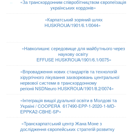
«За транскордонним співробітництвом європеїзація
українських кордонів»
«Карпатський зоряний шлях
HUSKROUA/1901/6.1/0044»
«Навколишнє середовище для майбутнього через
наукову освіту
EFFUSE HUSKROUA/1901/6.1/0075»
«Впровадження нових стандартів та технологій
хірургічного лікування захворювань центральної
нервової системи в транскордонному
регіоніі NSDNeuro HUSKROUA/1901/8.2/0074»
«Інтеграція вищої дуальної освіти в Молдові та
Україні / COOPERA 617490-EPP-1-2020-1-MD-
EPPKA2-CBHE-SP»
«Транскарпатський центр Жана Моне з
дослідження європейських стратегій розвитку