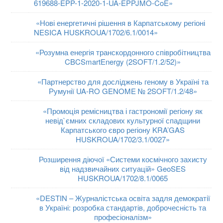
619688-EPP-1-2020-1-UA-EPPJMO-CoE»
«
Нові енергетичні рішення в Карпатському регіоні
NESICA HUSKROUA/1702/6.1/0014»
«
Розумна енергія транскордонного співробітництва
CBCSmartEnergy (2SOFT/1.2/52)»
«Партнерство для досліджень геному в Україні та
Румунії UA-RO GENOME № 2SOFT/1.2/48»
«
Промоція ремісництва і гастрономії регіону як
невід`ємних складових культурної спадщини
Карпатського євро регіону KRA’GAS
HUSKROUA/1702/3.1/0027»
Розширення діючої «Системи космічного захисту
від надзвичайних ситуацій» GeoSES
HUSKROUA/1702/8.1/0065
«DESTIN – Журналістська освіта задля демократії
в Україні: розробка стандартів, доброчесність та
професіоналізм»