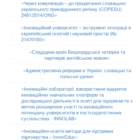
«Через комунікацію – до процвітання словацько-
українського прикордонного регіону (COPESU)
2481/2014/ONG»
«Інноваційний університет – інструмент інтеграції в
європейський освітній і науковий простір (№
21470150)
»
«Спадщина країн Вишеградської четвірки та
партнерів англійською мовою
»
«Адміністративна реформа в Україні: словацькі та
польські уроки
»
«Інноваційні лабораторії: використання відкритих
інноваційних навчальних платформ та
дослідницької діяльності в освіті для підприємств з
метою розширення участі та інноваційного
потенціалу університетів в постсоціалістичних
суспільствах - INNOLAB»
«
Інноваційно-освітні методи для підтримки
партнерства – InnovEduc
»