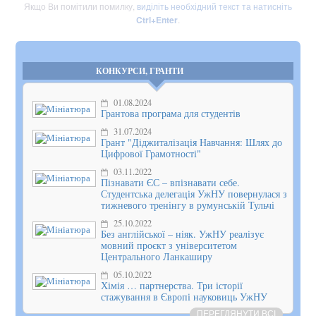
Якщо Ви помітили помилку,
виділіть необхідний текст та натисніть
Ctrl+Enter
.
КОНКУРСИ, ГРАНТИ
01.08.2024
Грантова програма для студентів
31.07.2024
Грант "Діджиталізація Навчання: Шлях до
Цифрової Грамотності"
03.11.2022
Пізнавати ЄС – впізнавати себе.
Студентська делегація УжНУ повернулася з
тижневого тренінгу в румунській Тульчі
25.10.2022
Без англійської – ніяк. УжНУ реалізує
мовний проєкт з університетом
Центрального Ланкаширу
05.10.2022
Хімія … партнерства. Три історії
стажування в Європі науковиць УжНУ
ПЕРЕГЛЯНУТИ ВСІ