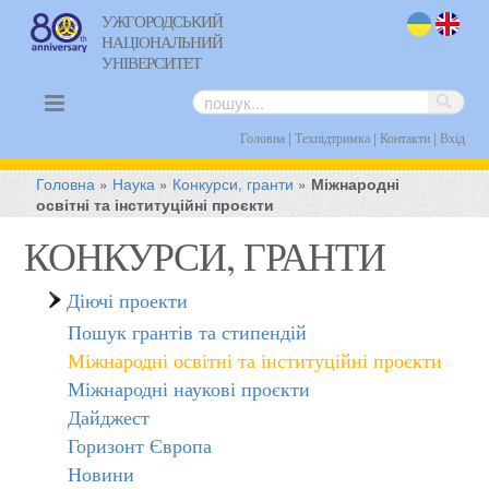
УЖГОРОДСЬКИЙ
НАЦІОНАЛЬНИЙ
uk
en
УНІВЕРСИТЕТ
|
|
|
Головна
Техпідтримка
Контакти
Вхід
Головна
»
Наука
»
Конкурси, гранти
»
Міжнародні
освітні та інституційні проєкти
КОНКУРСИ, ГРАНТИ
Діючі проекти
Пошук грантів та стипендій
Міжнародні освітні та інституційні проєкти
Міжнародні наукові проєкти
Дайджест
Горизонт Європа
Новини