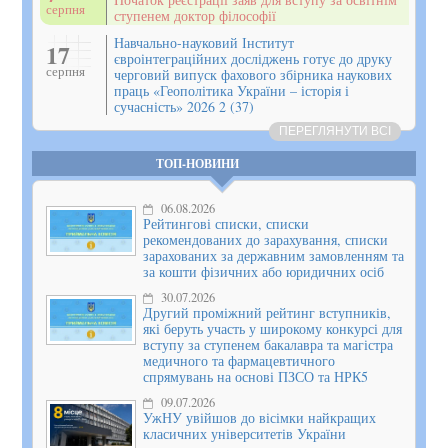
серпня
ступенем доктор філософії
Навчально-науковий Інститут
17
євроінтеграційних досліджень готує до друку
серпня
черговий випуск фахового збірника наукових
праць «Геополітика України – історія і
сучасність» 2026 2 (37)
ПЕРЕГЛЯНУТИ ВСІ
ТОП-НОВИНИ
06.08.2026
Рейтингові списки, списки
рекомендованих до зарахування, списки
зарахованих за державним замовленням та
за кошти фізичних або юридичних осіб
30.07.2026
Другий проміжний рейтинг вступників,
які беруть участь у широкому конкурсі для
вступу за ступенем бакалавра та магістра
медичного та фармацевтичного
спрямувань на основі ПЗСО та НРК5
09.07.2026
УжНУ увійшов до вісімки найкращих
класичних університетів України