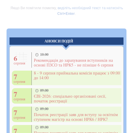
Якщо Ви помітили помилку,
виділіть необхідний текст та натисніть
Ctrl+Enter
.
АНОНСИ ПОДІЙ
10:00
6
Рекомендація до зарахування вступників на
серпня
основі ПЗСО та НРК5 - не пізніше 6 серпня
8 - 9 серпня приймальна комісія працює з 09:00
7
до 14:00
серпня
09:00
7
ЄВІ-2026: спеціально організовані сесії,
серпня
початок реєстрації
09:00
7
Початок реєстрації заяв для вступу за освітнім
серпня
ступенем магістр на основі НРК6 / НРК7
09:00
7
Початок реєстрації заяв для вступу за освітнім