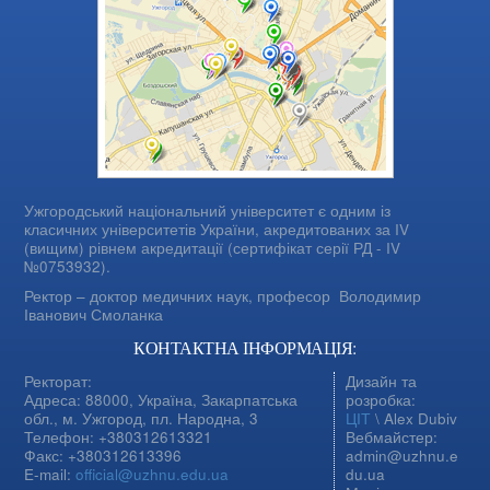
Ужгородський національний університет є одним із
класичних університетів України, акредитованих за IV
(вищим) рівнем акредитації (сертифікат серії РД - IV
№0753932).
Ректор – доктор медичних наук, професор
Володимир
Іванович Смоланка
КОНТАКТНА ІНФОРМАЦІЯ:
Ректорат:
Дизайн та
Адреса: 88000, Україна, Закарпатська
розробка:
обл., м. Ужгород, пл. Народна, 3
ЦІТ
\ Alex Dubiv
Телефон: +380312613321
Вебмайстер:
Факс: +380312613396
admin@uzhnu.e
E-mail:
official@uzhnu.edu.ua
du.ua