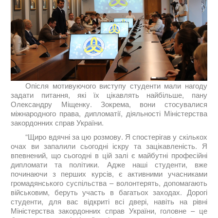
Опісля мотивуючого виступу студенти мали нагоду
задати питання,
які їх цікавлять найбільше,
пану
Олександру Міщенку. Зокрема, вони стосувалися
міжнародного права, дипломатії, діяльності Міністерства
закордонних справ України.
“Щиро вдячні за цю розмову. Я спостерігав у скількох
очах ви запалили сьогодні іскру та зацікавленість. Я
впевнений, що сьогодні в цій залі є майбутні професійні
дипломати та політики. Адже наші студенти, вже
починаючи з перших курсів, є активними учасниками
громадянського суспільства – волонтерять, допомагають
військовим, беруть участь в багатьох заходах. Дорогі
студенти, для вас відкриті всі двері, навіть на рівні
Міністерства закордонних справ України, головне – це