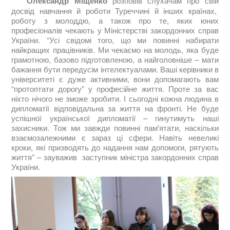
Олександр Міщенко
розповів слухачам про свій
досвід навчання й роботи Туреччині й інших країнах,
роботу з молоддю, а також про те, яких юних
професіоналів чекають у Міністерстві закордонних справ
України. “Усі свідомі того, що ми повинні набирати
найкращих працівників. Ми чекаємо на молодь, яка буде
грамотною, базово підготовленою, а найголовніше – мати
бажання бути передусім інтелектуалами. Ваші керівники в
університеті є дуже активними, вони допомагають вам
“протоптати дорогу” у професійне життя. Проте за вас
ніхто нічого не зможе зробити. І сьогодні кожна людина в
дипломатії відповідальна за життя на фронті. Не буде
успішної української дипломатії – гинутимуть наші
захисники. Тож ми завжди повинні пам'ятати, наскільки
взаємозалежними є зараз ці сфери. Навіть невеликі
кроки, які призводять до надання нам допомоги, рятують
життя” – зауважив заступник міністра закордонних справ
України.