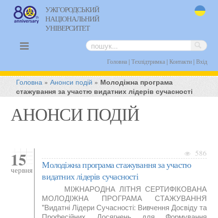
УЖГОРОДСЬКИЙ
НАЦІОНАЛЬНИЙ
uk
УНІВЕРСИТЕТ
|
|
|
Головна
Техпідтримка
Контакти
Вхід
Головна
»
Анонси подій
»
Молодіжна програма
стажування за участю видатних лідерів сучасності
АНОНСИ ПОДІЙ
15
586
Молодіжна програма стажування за участю
червня
видатних лідерів сучасності
МІЖНАРОДНА ЛІТНЯ СЕРТИФІКОВАНА
МОЛОДІЖНА ПРОГРАМА СТАЖУВАННЯ
"Видатні Лідери Сучасності: Вивчення Досвіду та
Професійних Досягнень для Формування