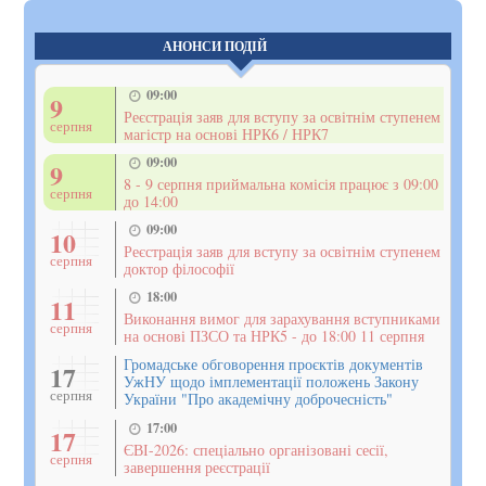
АНОНСИ ПОДІЙ
09:00
9
Реєстрація заяв для вступу за освітнім ступенем
серпня
магістр на основі НРК6 / НРК7
09:00
9
8 - 9 серпня приймальна комісія працює з 09:00
серпня
до 14:00
09:00
10
Реєстрація заяв для вступу за освітнім ступенем
серпня
доктор філософії
18:00
11
Виконання вимог для зарахування вступниками
серпня
на основі ПЗСО та НРК5 - до 18:00 11 серпня
Громадське обговорення проєктів документів
17
УжНУ щодо імплементації положень Закону
серпня
України "Про академічну доброчесність"
17:00
17
ЄВІ-2026: спеціально організовані сесії,
серпня
завершення реєстрації