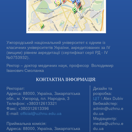
Ужгородський національний університет є одним із
класичних університетів України, акредитованих за IV
(вищим) рівнем акредитації (сертифікат серії РД - IV
№0753932).
Ректор – доктор медичних наук, професор
Володимир
Іванович Смоланка
КОНТАКТНА ІНФОРМАЦІЯ:
Ректорат:
Дизайн та
Адреса: 88000, Україна, Закарпатська
розробка:
обл., м. Ужгород, пл. Народна, 3
ЦІТ
\ Alex Dubiv
Телефон: +380312613321
Вебмайстер:
Факс: +380312613396
admin@uzhnu.e
E-mail:
official@uzhnu.edu.ua
du.ua
Медіацентр:
Приймальна комісія:
media@uzhnu.e
Адреса: 88000, Україна, Закарпатська
du.ua