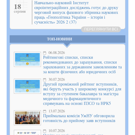
Навчально-науковий Інститут
18
євроінтеграційних досліджень готує до друку
серпня
черговий випуск фахового збірника наукових
праць «Геополітика України – історія і
сучасність» 2026 2 (37)
ПЕРЕГЛЯНУТИ ВСІ
ТОП-НОВИНИ
06.08.2026
Рейтингові списки, списки
рекомендованих до зарахування, списки
зарахованих за державним замовленням та
за кошти фізичних або юридичних осіб
30.07.2026
Другий проміжний рейтинг вступників,
які беруть участь у широкому конкурсі для
вступу за ступенем бакалавра та магістра
медичного та фармацевтичного
спрямувань на основі ПЗСО та НРК5
13.07.2026
Приймальна комісія УжНУ обговорила
готовність до прийому заяв вступників
10.07.2026