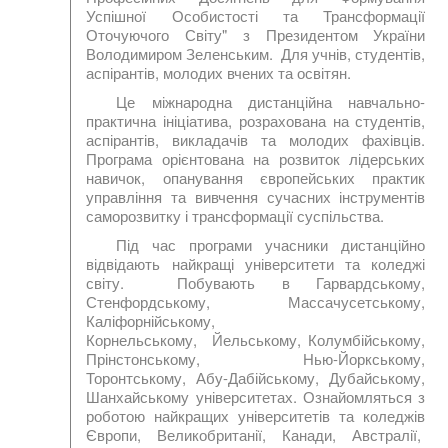
Успішної Особистості та Трансформації
Оточуючого Світу" з Президентом України
Володимиром Зеленським.
Для учнів, студентів,
аспірантів, молодих вчених та освітян.
Це міжнародна дистанційна навчально-
практична ініціатива, розрахована на студентів,
аспірантів, викладачів та молодих фахівців.
Програма орієнтована на розвиток лідерських
навичок, опанування європейських практик
управління та вивчення сучасних інструментів
саморозвитку і трансформації суспільства.
Під час програми учасники дистанційно
відвідають найкращі університети та коледжі
світу. Побувають в Гарвардському,
Стенфордському, Массачусетському,
Каліфорнійському,
Корнельському, Йельському, Колумбійському,
Прінстонському, Нью-Йоркському,
Торонтському, Абу-Дабійському, Дубайському,
Шанхайському університетах. Ознайомляться з
роботою найкращих університетів та коледжів
Європи, Великобританії, Канади, Австралії,