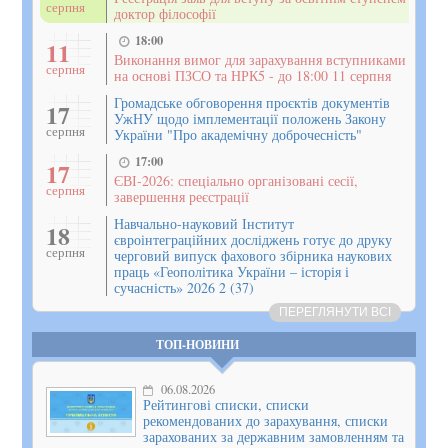
серпня
доктор філософії
18:00
11
Виконання вимог для зарахування вступниками
серпня
на основі ПЗСО та НРК5 - до 18:00 11 серпня
Громадське обговорення проєктів документів
17
УжНУ щодо імплементації положень Закону
серпня
України "Про академічну доброчесність"
17:00
17
ЄВІ-2026: спеціально організовані сесії,
серпня
завершення реєстрації
Навчально-науковий Інститут
18
євроінтеграційних досліджень готує до друку
серпня
черговий випуск фахового збірника наукових
праць «Геополітика України – історія і
сучасність» 2026 2 (37)
ПЕРЕГЛЯНУТИ ВСІ
ТОП-НОВИНИ
06.08.2026
Рейтингові списки, списки
рекомендованих до зарахування, списки
зарахованих за державним замовленням та