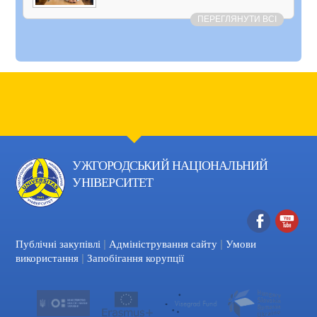
ПЕРЕГЛЯНУТИ ВСІ
УЖГОРОДСЬКИЙ НАЦІОНАЛЬНИЙ
УНІВЕРСИТЕТ
|
|
Facebook
YouTube
Публічні закупівлі
Адміністрування сайту
Умови
|
використання
Запобігання корупції