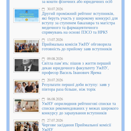
за кошти фізичних або юридичних осіб
30.07.2026
Другий проміжний рейтинг вступників,
які беруть участь у широкому конкурсі для
вступу за ступенем бакалавра та магістра
медичного та фармацевтичного
спрямувань на основі ПЗСО та НРК5
13.07.2026
Приймальна комісія УжНУ обговорила
готовність до прийому заяв вступників
09.08.2026
Світла пам’ять: пішов з життя перший
декан юридичного факультету УжНУ,
професор Василь Іванович Ярема
20.07.2026
Результати першої доби вступу: заяв у
півтора раза більше, ніж торік
06.08.2026
УжНУ оприлюднив рейтингові списки та
списки рекомендованих у межах широкого
конкурсу до зарахування вступників
27.07.2026
Чергове засідання Приймальної комісії
УжНУ