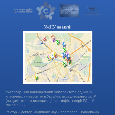
УжНУ на мапі:
Ужгородський національний університет є одним із
класичних університетів України, акредитованих за IV
(вищим) рівнем акредитації (сертифікат серії РД - IV
№0753932).
Ректор – доктор медичних наук, професор
Володимир