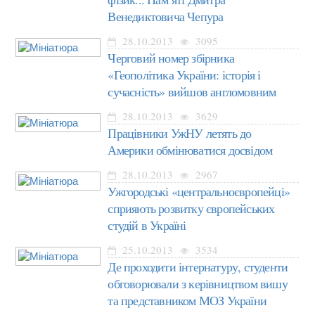
Венедиктовича Чепура
28.10.2013
3095
Черговий номер збірника
«Геополітика України: історія і
сучасність» вийшов англомовним
28.10.2013
3629
Працівники УжНУ летять до
Америки обмінюватися досвідом
28.10.2013
2967
Ужгородські «центральноєвропейці»
сприяють розвитку європейських
студій в Україні
25.10.2013
3534
Де проходити інтернатуру, студенти
обговорювали з керівництвом вишу
та представником МОЗ України