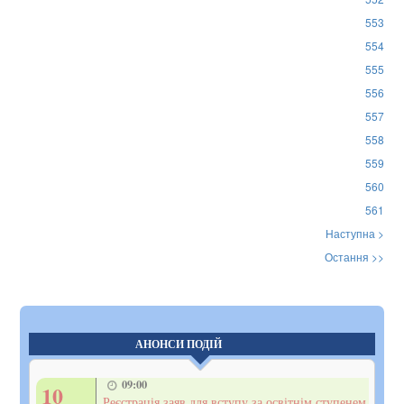
553
554
555
556
557
558
559
560
561
Наступна >
Остання >>
АНОНСИ ПОДІЙ
09:00
10
Реєстрація заяв для вступу за освітнім ступенем