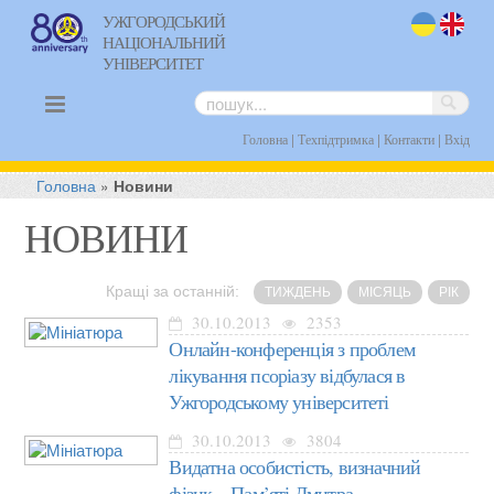
УЖГОРОДСЬКИЙ
НАЦІОНАЛЬНИЙ
uk
en
УНІВЕРСИТЕТ
|
|
|
Головна
Техпідтримка
Контакти
Вхід
Головна
»
Новини
НОВИНИ
Кращі за останній:
ТИЖДЕНЬ
МІСЯЦЬ
РІК
30.10.2013
2353
Онлайн-конференція з проблем
лікування псоріазу відбулася в
Ужгородському університеті
30.10.2013
3804
Видатна особистість, визначний
фізик... Пам’яті Дмитра