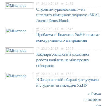
24.10.2013
2432
Студенти-туризмознавці – на
шпальтах німецького журналу «SKAL
Journal Deutschland»
23.10.2013
2546
Проблема є! Колектив УжНУ вимагає
конструктивного її вирішення
23.10.2013
2794
Кафедра соціології й соціальної
роботи націлена на міжнародну
співпрацю
22.10.2013
1832
В Закарпатській облраді дискутували
й студенти та викладачі УжНУ
<< Перша
< Попередня
552