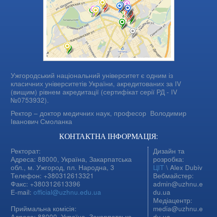
Ужгородський національний університет є одним із
класичних університетів України, акредитованих за IV
(вищим) рівнем акредитації (сертифікат серії РД - IV
№0753932).
Ректор – доктор медичних наук, професор
Володимир
Іванович Смоланка
КОНТАКТНА ІНФОРМАЦІЯ:
Ректорат:
Дизайн та
Адреса: 88000, Україна, Закарпатська
розробка:
обл., м. Ужгород, пл. Народна, 3
ЦІТ
\ Alex Dubiv
Телефон: +380312613321
Вебмайстер:
Факс: +380312613396
admin@uzhnu.e
E-mail:
official@uzhnu.edu.ua
du.ua
Медіацентр:
Приймальна комісія:
media@uzhnu.e
Адреса: 88000, Україна, Закарпатська
du.ua