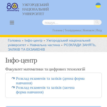
УЖГОРОДСЬКИЙ
НАЦІОНАЛЬНИЙ
uk
УНІВЕРСИТЕТ
|
|
|
Головна
Техпідтримка
Контакти
Вхід
Головна
»
Інфо-центр
»
Ужгородський національний
університет
»
Навчальна частина
»
РОЗКЛАДИ ЗАНЯТЬ,
ЗАЛІКІВ ТА ЕКЗАМЕНІВ
Інфо-центр
Факультет математики та цифрових технологій
Розклад екзаменів та заліків (денна форма
навчання)
Розклад екзаменів та заліків (заочна
форма навчання)