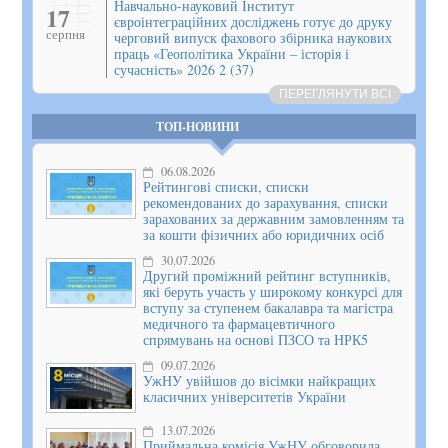
Навчально-науковий Інститут
17
євроінтеграційних досліджень готує до друку
серпня
черговий випуск фахового збірника наукових
праць «Геополітика України – історія і
сучасність» 2026 2 (37)
ПЕРЕГЛЯНУТИ ВСІ
ТОП-НОВИНИ
06.08.2026
Рейтингові списки, списки
рекомендованих до зарахування, списки
зарахованих за державним замовленням та
за кошти фізичних або юридичних осіб
30.07.2026
Другий проміжний рейтинг вступників,
які беруть участь у широкому конкурсі для
вступу за ступенем бакалавра та магістра
медичного та фармацевтичного
спрямувань на основі ПЗСО та НРК5
09.07.2026
УжНУ увійшов до вісімки найкращих
класичних університетів України
13.07.2026
Приймальна комісія УжНУ обговорила