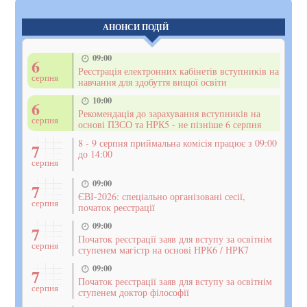
АНОНСИ ПОДІЙ
09:00
6
Реєстрація електронних кабінетів вступників на
серпня
навчання для здобуття вищої освіти
10:00
6
Рекомендація до зарахування вступників на
серпня
основі ПЗСО та НРК5 - не пізніше 6 серпня
8 - 9 серпня приймальна комісія працює з 09:00
7
до 14:00
серпня
09:00
7
ЄВІ-2026: спеціально організовані сесії,
серпня
початок реєстрації
09:00
7
Початок реєстрації заяв для вступу за освітнім
серпня
ступенем магістр на основі НРК6 / НРК7
09:00
7
Початок реєстрації заяв для вступу за освітнім
серпня
ступенем доктор філософії