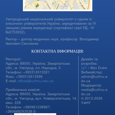
Ужгородський національний університет є одним із
класичних університетів України, акредитованих за IV
(вищим) рівнем акредитації (сертифікат серії РД - IV
№0753932).
Ректор – доктор медичних наук, професор
Володимир
Іванович Смоланка
КОНТАКТНА ІНФОРМАЦІЯ:
Ректорат:
Дизайн та
Адреса: 88000, Україна, Закарпатська
розробка:
обл., м. Ужгород, пл. Народна, 3
ЦІТ
\ Alex Dubiv
Телефон: +380312613321
Вебмайстер:
Факс: +380312613396
admin@uzhnu.e
E-mail:
official@uzhnu.edu.ua
du.ua
Медіацентр:
Приймальна комісія:
media@uzhnu.e
Адреса: 88000, Україна, Закарпатська
du.ua
обл., м. Ужгород, вул. Університетська, 14,
© 2013-2026
кімн. 228
УжНУ
Телефон: +380961238967,
+380668293538 E-