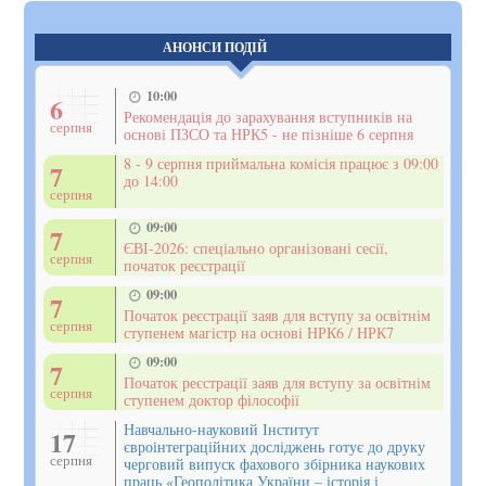
АНОНСИ ПОДІЙ
10:00
6
Рекомендація до зарахування вступників на
серпня
основі ПЗСО та НРК5 - не пізніше 6 серпня
8 - 9 серпня приймальна комісія працює з 09:00
7
до 14:00
серпня
09:00
7
ЄВІ-2026: спеціально організовані сесії,
серпня
початок реєстрації
09:00
7
Початок реєстрації заяв для вступу за освітнім
серпня
ступенем магістр на основі НРК6 / НРК7
09:00
7
Початок реєстрації заяв для вступу за освітнім
серпня
ступенем доктор філософії
Навчально-науковий Інститут
17
євроінтеграційних досліджень готує до друку
серпня
черговий випуск фахового збірника наукових
праць «Геополітика України – історія і