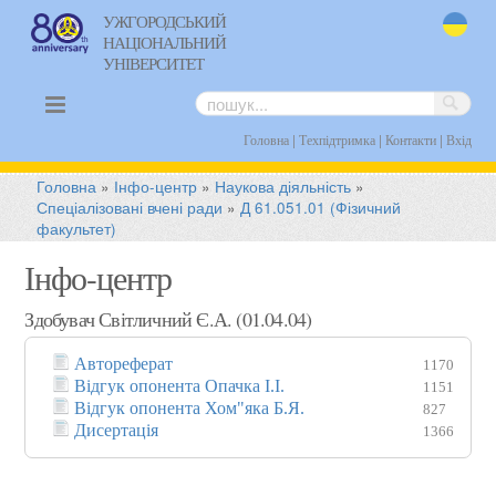
УЖГОРОДСЬКИЙ
НАЦІОНАЛЬНИЙ
uk
УНІВЕРСИТЕТ
|
|
|
Головна
Техпідтримка
Контакти
Вхід
Головна
»
Інфо-центр
»
Наукова діяльність
»
Спеціалізовані вчені ради
»
Д 61.051.01 (Фізичний
факультет)
Інфо-центр
Здобувач Світличний Є.А. (01.04.04)
Автореферат
1170
Відгук опонента Опачка І.І.
1151
Відгук опонента Хом"яка Б.Я.
827
Дисертація
1366