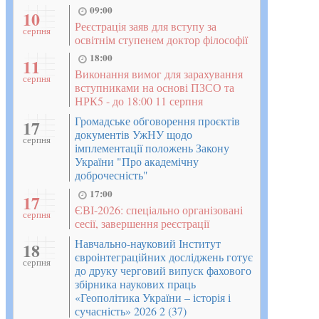
09:00
10
Реєстрація заяв для вступу за
серпня
освітнім ступенем доктор філософії
18:00
11
Виконання вимог для зарахування
серпня
вступниками на основі ПЗСО та
НРК5 - до 18:00 11 серпня
Громадське обговорення проєктів
17
документів УжНУ щодо
серпня
імплементації положень Закону
України "Про академічну
доброчесність"
17:00
17
ЄВІ-2026: спеціально організовані
серпня
сесії, завершення реєстрації
Навчально-науковий Інститут
18
євроінтеграційних досліджень готує
серпня
до друку черговий випуск фахового
збірника наукових праць
«Геополітика України – історія і
сучасність» 2026 2 (37)