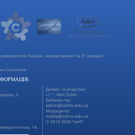
університетів України, акредитованих за IV (вищим)
вич Смоланка
НФОРМАЦІЯ:
Дизайн та розробка:
ародна, 3
ЦІТ
\ Alex Dubiv
Вебмайстер:
admin@uzhnu.edu.ua
Медіацентр:
media@uzhnu.edu.ua
© 2013-2026 УжНУ
ніверситетська, 14,