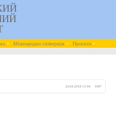
КИЙ
НИЙ
Т
ка
Міжнародна співпраця
Проєкти
24.04.2018 15:04
1907