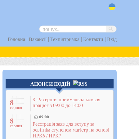
uk
|
|
|
|
Головна
Вакансії
Техпідтримка
Контакти
Вхід
АНОНСИ ПОДІЙ
8 - 9 серпня приймальна комісія
8
працює з 09:00 до 14:00
серпня
09:00
8
Реєстрація заяв для вступу за
серпня
освітнім ступенем магістр на основі
НРК6 / НРК7