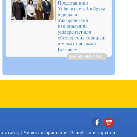
Представники
Університету Інсбрука
відвідали
Ужгородський
національний
університет для
обговорення співпраці
в межах програми
Erasmus+
ПЕРЕГЛЯНУТИ ВСІ
|
|
Facebook
YouTube
ння сайту
Умови використання
Запобігання корупції