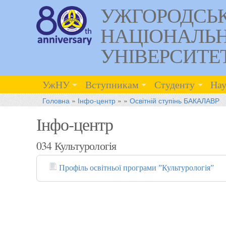
УЖГОРОДСЬ
НАЦІОНАЛЬ
УНІВЕРСИТЕ
УжНУ
Вступникам
Студенту
Нау
Головна
»
Інфо-центр
»
»
Освітній ступінь БАКАЛАВР
Інфо-центр
034 Культурологія
Профіль освітньої програми ”Культурологія”