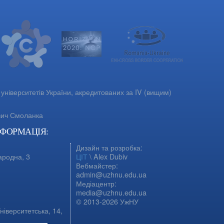
університетів України, акредитованих за IV (вищим)
вич Смоланка
НФОРМАЦІЯ:
Дизайн та розробка:
ародна, 3
ЦІТ
\ Alex Dubiv
Вебмайстер:
admin@uzhnu.edu.ua
Медіацентр:
media@uzhnu.edu.ua
© 2013-2026 УжНУ
ніверситетська, 14,