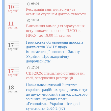
09:00
10
Реєстрація заяв для вступу за
серпня
освітнім ступенем доктор філософії
18:00
11
Виконання вимог для зарахування
серпня
вступниками на основі ПЗСО та
НРК5 - до 18:00 11 серпня
Громадське обговорення проєктів
17
документів УжНУ щодо
серпня
імплементації положень Закону
України "Про академічну
доброчесність"
17:00
17
ЄВІ-2026: спеціально організовані
серпня
сесії, завершення реєстрації
Навчально-науковий Інститут
18
євроінтеграційних досліджень готує
серпня
до друку черговий випуск фахового
збірника наукових праць
«Геополітика України – історія і
сучасність» 2026 2 (37)