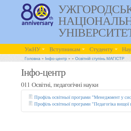
УЖГОРОДСЬ
НАЦІОНАЛЬ
УНІВЕРСИТЕ
УжНУ
Вступникам
Студенту
Нау
Головна
»
Інфо-центр
»
»
Освітній ступінь МАГІСТР
Інфо-центр
011 Освітні, педагогічні науки
Профіль освітньої програми "Менеджмент у сис
Профіль освітньої програми "Педагогіка вищої