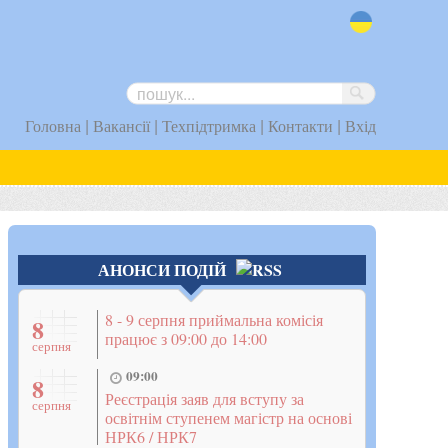
uk
|
|
|
|
Головна
Вакансії
Техпідтримка
Контакти
Вхід
АНОНСИ ПОДІЙ
8 - 9 серпня приймальна комісія
8
працює з 09:00 до 14:00
серпня
09:00
8
Реєстрація заяв для вступу за
серпня
освітнім ступенем магістр на основі
НРК6 / НРК7