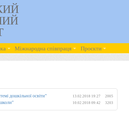
КИЙ
НИЙ
Т
ка
Міжнародна співпраця
Проєкти
темі дошкільної освіти"
13.02.2018 19:27
2005
 школи"
10.02.2018 09:42
3203