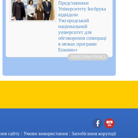
Представники
Університету Інсбрука
відвідали
Ужгородський
національний
університет для
обговорення співпраці
в межах програми
Erasmus+
ПЕРЕГЛЯНУТИ ВСІ
|
|
Facebook
YouTube
ння сайту
Умови використання
Запобігання корупції