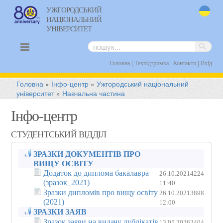
УЖГОРОДСЬКИЙ
НАЦІОНАЛЬНИЙ
uk
УНІВЕРСИТЕТ
|
|
|
Головна
Техпідтримка
Контакти
Вхід
Головна
»
Інфо-центр
»
Ужгородський національний
університет
»
Навчальна частина
Інфо-центр
СТУДЕНТСЬКИЙ ВІДДІЛ
ЗРАЗКИ ДОКУМЕНТІВ ПРО
ВИЩУ ОСВІТУ
Додаток до диплома бакалавра
26.10.2021
4224
(зразок_2021)
11:40
Зразки дипломів про вищу освіту
26.10.2021
3898
(2021)
12:00
ЗРАЗКИ ЗАЯВ
Зразок заяви на видачу дублікатів
13.05.2026
2404