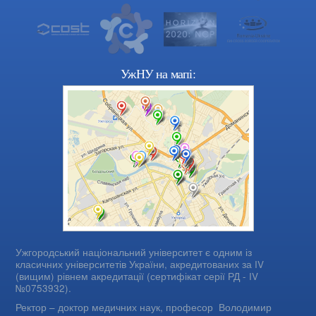
УжНУ на мапі:
Ужгородський національний університет є одним із
класичних університетів України, акредитованих за IV
(вищим) рівнем акредитації (сертифікат серії РД - IV
№0753932).
Ректор – доктор медичних наук, професор
Володимир