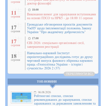
серпня
доктор філософії
18:00
11
Виконання вимог для зарахування вступниками
серпня
на основі ПЗСО та НРК5 - до 18:00 11 серпня
Громадське обговорення проєктів документів
17
УжНУ щодо імплементації положень Закону
серпня
України "Про академічну доброчесність"
17:00
17
ЄВІ-2026: спеціально організовані сесії,
серпня
завершення реєстрації
Навчально-науковий Інститут
18
євроінтеграційних досліджень готує до друку
серпня
черговий випуск фахового збірника наукових
праць «Геополітика України – історія і
сучасність» 2026 2 (37)
ПЕРЕГЛЯНУТИ ВСІ
ТОП-НОВИНИ
06.08.2026
Рейтингові списки, списки
рекомендованих до зарахування, списки
зарахованих за державним замовленням та