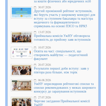
за кошти фізичних або юридичних осіб
30.07.2026
Другий проміжний рейтинг вступників,
які беруть участь у широкому конкурсі для
вступу за ступенем бакалавра та магістра
медичного та фармацевтичного
спрямувань на основі ПЗСО та НРК5
13.07.2026
Приймальна комісія УжНУ обговорила
готовність до прийому заяв вступників
10.07.2026
Освіта на часі: спеціальності, що
створюють майбутнє — педагогічний
факультет
20.07.2026
Результати першої доби вступу: заяв у
півтора раза більше, ніж торік
06.08.2026
УжНУ оприлюднив рейтингові списки та
списки рекомендованих у межах широкого
конкурсу до зарахування вступників
27.07.2026
Чергове засідання Приймальної комісії
УжНУ