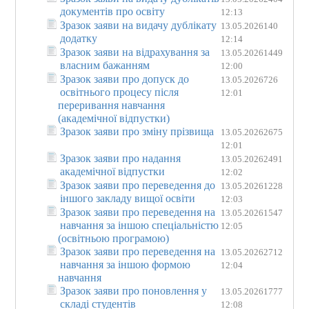
документів про освіту
12:13
Зразок заяви на видачу дублікату
13.05.2026
140
додатку
12:14
Зразок заяви на відрахування за
13.05.2026
1449
власним бажанням
12:00
Зразок заяви про допуск до
13.05.2026
726
освітнього процесу після
12:01
переривання навчання
(академічної відпустки)
Зразок заяви про зміну прізвища
13.05.2026
2675
12:01
Зразок заяви про надання
13.05.2026
2491
академічної відпустки
12:02
Зразок заяви про переведення до
13.05.2026
1228
іншого закладу вищої освіти
12:03
Зразок заяви про переведення на
13.05.2026
1547
навчання за іншою спеціальністю
12:05
(освітньою програмою)
Зразок заяви про переведення на
13.05.2026
2712
навчання за іншою формою
12:04
навчання
Зразок заяви про поновлення у
13.05.2026
1777
складі студентів
12:08