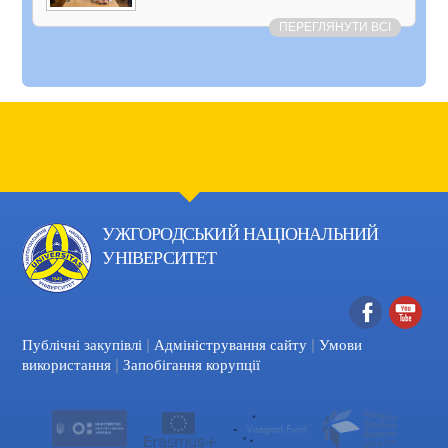
ПЕРЕГЛЯНУТИ ВСІ
УЖГОРОДСЬКИЙ НАЦІОНАЛЬНИЙ
УНІВЕРСИТЕТ
|
|
Facebook
YouTube
Публічні закупівлі
Адміністрування сайту
Умови
|
використання
Запобігання корупції