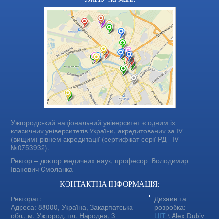
Ужгородський національний університет є одним із
класичних університетів України, акредитованих за IV
(вищим) рівнем акредитації (сертифікат серії РД - IV
№0753932).
Ректор – доктор медичних наук, професор
Володимир
Іванович Смоланка
КОНТАКТНА ІНФОРМАЦІЯ:
Ректорат:
Дизайн та
Адреса: 88000, Україна, Закарпатська
розробка:
обл., м. Ужгород, пл. Народна, 3
ЦІТ
\ Alex Dubiv