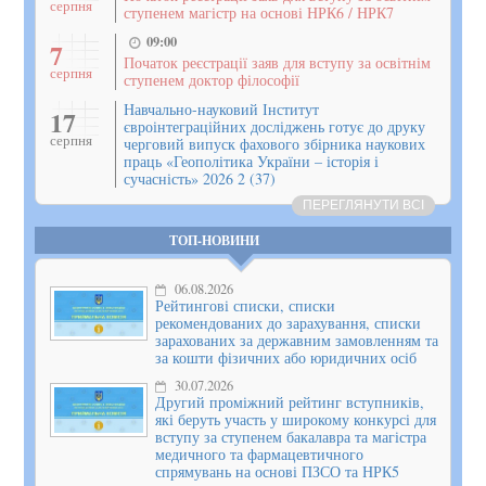
серпня
ступенем магістр на основі НРК6 / НРК7
09:00
7
Початок реєстрації заяв для вступу за освітнім
серпня
ступенем доктор філософії
Навчально-науковий Інститут
17
євроінтеграційних досліджень готує до друку
серпня
черговий випуск фахового збірника наукових
праць «Геополітика України – історія і
сучасність» 2026 2 (37)
ПЕРЕГЛЯНУТИ ВСІ
ТОП-НОВИНИ
06.08.2026
Рейтингові списки, списки
рекомендованих до зарахування, списки
зарахованих за державним замовленням та
за кошти фізичних або юридичних осіб
30.07.2026
Другий проміжний рейтинг вступників,
які беруть участь у широкому конкурсі для
вступу за ступенем бакалавра та магістра
медичного та фармацевтичного
спрямувань на основі ПЗСО та НРК5