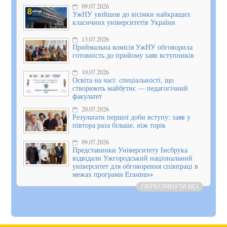
09.07.2026
УжНУ увійшов до вісімки найкращих
класичних університетів України
13.07.2026
Приймальна комісія УжНУ обговорила
готовність до прийому заяв вступників
10.07.2026
Освіта на часі: спеціальності, що
створюють майбутнє — педагогічний
факультет
20.07.2026
Результати першої доби вступу: заяв у
півтора раза більше, ніж торік
09.07.2026
Представники Університету Інсбрука
відвідали Ужгородський національний
університет для обговорення співпраці в
межах програми Erasmus+
ПЕРЕГЛЯНУТИ ВСІ