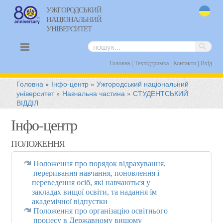
УЖГОРОДСЬКИЙ
НАЦІОНАЛЬНИЙ
uk
УНІВЕРСИТЕТ
|
|
|
Головна
Техпідтримка
Контакти
Вхід
Головна
»
Інфо-центр
»
Ужгородський національний
університет
»
Навчальна частина
»
СТУДЕНТСЬКИЙ
ВІДДІЛ
Інфо-центр
ПОЛОЖЕННЯ
Положення про порядок відрахування,
переривання навчання, поновлення і
переведення осіб, які навчаються у
закладах вищої освіти, та надання їм
академічної відпустки
Положення про організацію освітнього
процесу в Державному вищому