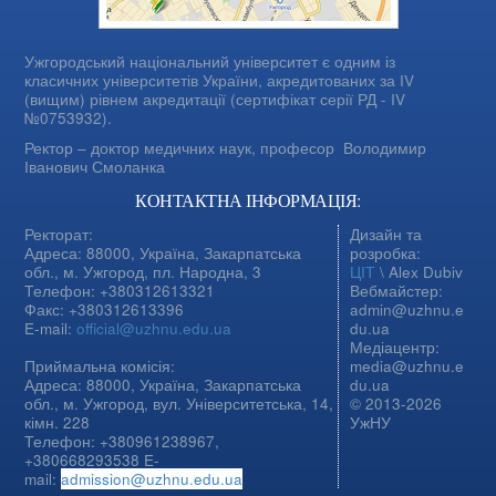
Ужгородський національний університет є одним із
класичних університетів України, акредитованих за IV
(вищим) рівнем акредитації (сертифікат серії РД - IV
№0753932).
Ректор – доктор медичних наук, професор
Володимир
Іванович Смоланка
КОНТАКТНА ІНФОРМАЦІЯ:
Ректорат:
Дизайн та
Адреса: 88000, Україна, Закарпатська
розробка:
обл., м. Ужгород, пл. Народна, 3
ЦІТ
\ Alex Dubiv
Телефон: +380312613321
Вебмайстер:
Факс: +380312613396
admin@uzhnu.e
E-mail:
official@uzhnu.edu.ua
du.ua
Медіацентр:
Приймальна комісія:
media@uzhnu.e
Адреса: 88000, Україна, Закарпатська
du.ua
обл., м. Ужгород, вул. Університетська, 14,
© 2013-2026
кімн. 228
УжНУ
Телефон: +380961238967,
+380668293538 E-
mail:
admission@uzhnu.edu.ua