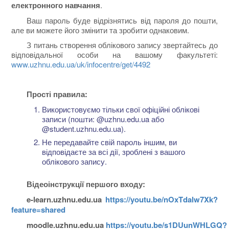
електронного навчання
.
Ваш пароль буде відрізнятись від пароля до пошти,
але ви можете його змінити та зробити однаковим.
З питань створення облікового запису звертайтесь до
відповідальної особи на вашому факультеті:
www.uzhnu.edu.ua/uk/infocentre/get/4492
Прості правила:
Використовуємо тільки свої офіційні облікові
записи (пошти: @uzhnu.edu.ua або
@student.uzhnu.edu.ua).
Не передавайте свій пароль іншим, ви
відповідаєте за всі дії, зроблені з вашого
облікового запису.
Відеоінструкції першого входу:
e-learn.uzhnu.edu.ua
https://youtu.be/nOxTdalw7Xk?
feature=shared
moodle.uzhnu.edu.ua
https://youtu.be/s1DUunWHLGQ?