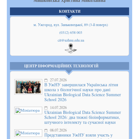
Мишковська Христина Миколаївна
КОНТАКТИ
м. Ужгород, вул. Заньковецької, 89 (3-й поверх)
(0312) 658 003
cit@uzhnu.edu.ua
Показати
на мапі
ЦЕНТР ІНФОРМАЦІЙНИХ ТЕХНОЛОГІЙ
27.07.2026
В УжНУ завершилася Українська літня
школа з біологічної науки про дані
Ukrainian Biological Data Science Summer
School 2026
14.07.2026
Ukrainian Biological Data Science Summer
School 2026: два тижні біоінформатики,
штучного інтелекту та сучасної науки
08.07.2026
Представники УжНУ взяли участь у