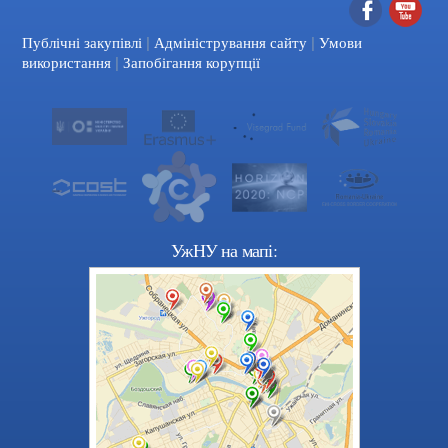
|
|
Facebook
YouTube
Публічні закупівлі
Адміністрування сайту
Умови
|
використання
Запобігання корупції
УжНУ на мапі: