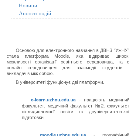
Новини
Анонси подій
Основою для електронного навчання в ДВНЗ “УжНУ”
стала платформа Moodle, яка відкриває широкі
можливості організації освітнього середовища, та є
онлайн середовищем для взаємодії студентів і
викладачів між собою.
В університеті функціонує дві платформи.
e-learn.uzhnu.edu.ua
- працюють медичний
факультет, медичний факультет №2, факультет
післядипломної освіти та доуніверситетської
підготовки.
moodle.uzhnu.edu.ua
- географічний