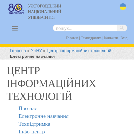
УЖГОРОДСЬКИЙ
НАЦІОНАЛЬНИЙ
uk
УНІВЕРСИТЕТ
|
|
|
Головна
Техпідтримка
Контакти
Вхід
Головна
»
УжНУ
»
Центр інформаційних технологій
»
Електронне навчання
ЦЕНТР
ІНФОРМАЦІЙНИХ
ТЕХНОЛОГІЙ
Про нас
Електронне навчання
Техпідтримка
Інфо-центр