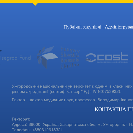
|
Публічні закупівлі
Адмініструва
Ужгородський національний університет є одним із класичних 
рівнем акредитації (сертифікат серії РД - IV №0753932).
Ректор – доктор медичних наук, професор
Володимир Івано
КОНТАКТНА І
Ректорат:
Адреса: 88000, Україна, Закарпатська обл., м. Ужгород, пл. Н
Телефон: +380312613321