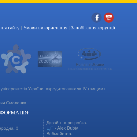
|
|
Facebook
YouTube
ння сайту
Умови використання
Запобігання корупції
університетів України, акредитованих за IV (вищим)
вич Смоланка
НФОРМАЦІЯ:
Дизайн та розробка:
ародна, 3
ЦІТ
\ Alex Dubiv
Вебмайстер: