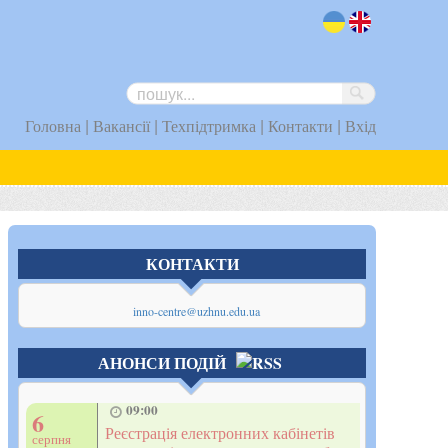
uk
en
|
|
|
|
Головна
Вакансії
Техпідтримка
Контакти
Вхід
КОНТАКТИ
inno-centre@uzhnu.edu.ua
АНОНСИ ПОДІЙ
09:00
6
Реєстрація електронних кабінетів
серпня