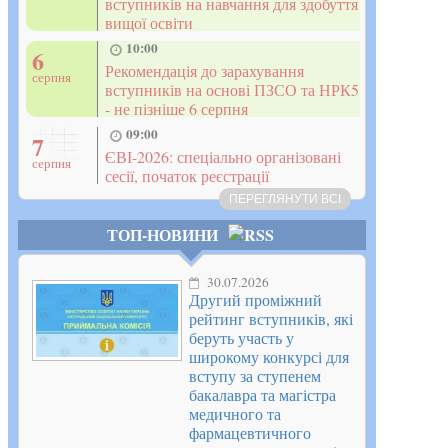
вступників на навчання для здобуття
вищої освіти
10:00
6
Рекомендація до зарахування
серпня
вступників на основі ПЗСО та НРК5
УжНУ допоможе шк
- не пізніше 6 серпня
09:00
7
ЄВІ-2026: спеціально організовані
серпня
сесії, початок реєстрації
ПЕРЕГЛЯНУТИ ВСІ
ТОП-НОВИНИ
30.07.2026
Другий проміжний
рейтинг вступників, які
беруть участь у
широкому конкурсі для
вступу за ступенем
бакалавра та магістра
медичного та
фармацевтичного