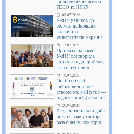
спрямувань на основі
ПЗСО та НРК5
09.07.2026
УжНУ увійшов до
вісімки найкращих
класичних
університетів України
13.07.2026
Приймальна комісія
УжНУ обговорила
готовність до прийому
заяв вступників
10.07.2026
Освіта на часі:
спеціальності, що
створюють майбутнє —
педагогічний факультет
20.07.2026
Результати першої доби
вступу: заяв у півтора
раза більше, ніж торік