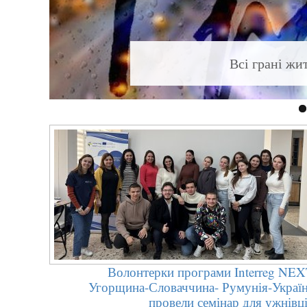
heus»
Всі грані жи
Волонтерки програми Interreg NE
Угорщина-Словаччина- Румунія-Украї
провели семінар для ужнівц