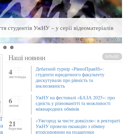
ття студентів УжНУ – у серії відеоматеріалів
Наші новини
БІЛЬШЕ
Дебатний турнір «РівноПравНі»:
4
студенти юридичного факультету
листопада
дискутували про рівність та
інклюзивність
УжНУ на фестивалі «БАЗА 2025»: про
6
єдність у різноманітті та можливості
липня
міжнародних обмінів
XT
«Ужгород за чисте довкілля»: в ректораті
21
на
УжНУ провели екоакцію з обміну
березня
ів
вторсировини на подарунки