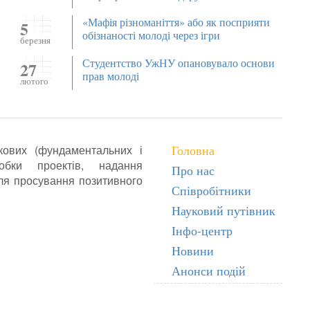
«Мафія різноманіття» або як посприяти
5
обізнаності молоді через ігри
березня
Студентство УжНУ опановувало основи
27
прав молоді
лютого
ових (фундаментальних і
Головна
робки проектів, надання
Про нас
для просування позитивного
Співробітники
Науковий путівник
Інфо-центр
Новини
Анонси подій