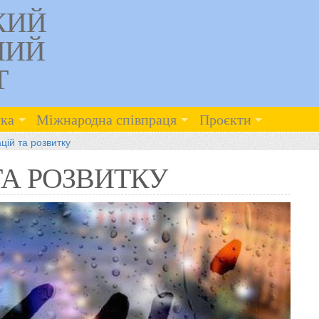
КИЙ
НИЙ
Т
ка
Міжнародна співпраця
Проєкти
цій та розвитку
ТА РОЗВИТКУ