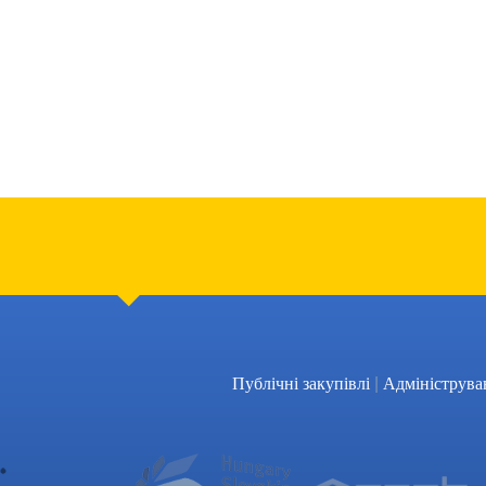
|
Публічні закупівлі
Адмініструва