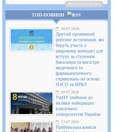
ПЕРЕГЛЯНУТИ ВСІ
ТОП-НОВИНИ
30.07.2026
Другий проміжний
рейтинг вступників, які
беруть участь у
широкому конкурсі для
вступу за ступенем
бакалавра та магістра
медичного та
фармацевтичного
спрямувань на основі
ПЗСО та НРК5
09.07.2026
УжНУ увійшов до
вісімки найкращих
класичних
університетів України
13.07.2026
Приймальна комісія