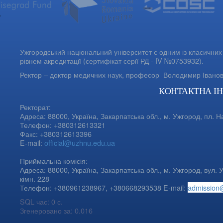
Ужгородський національний університет є одним із класичних 
рівнем акредитації (сертифікат серії РД - IV №0753932).
Ректор – доктор медичних наук, професор
Володимир Івано
КОНТАКТНА І
Ректорат:
Адреса: 88000, Україна, Закарпатська обл., м. Ужгород, пл. Н
Телефон: +380312613321
Факс: +380312613396
E-mail:
official@uzhnu.edu.ua
Приймальна комісія:
Адреса: 88000, Україна, Закарпатська обл., м. Ужгород, вул. У
кімн. 228
Телефон: +380961238967, +380668293538 E-mail:
admission
SQL час: 0 с.
Згенеровано за: 0.016