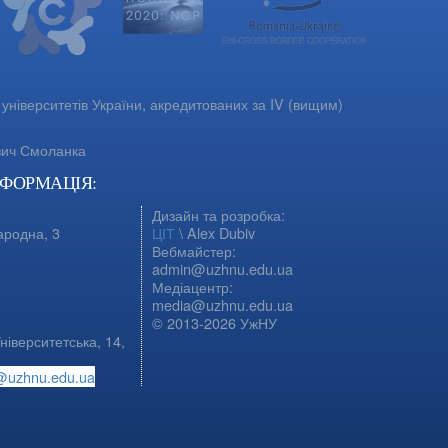
університетів України, акредитованих за IV (вищим)
вич Смоланка
НФОРМАЦІЯ:
Дизайн та розробка:
ародна, 3
ЦІТ
\ Alex Dubiv
Вебмайстер:
admin@uzhnu.edu.ua
Медіацентр:
media@uzhnu.edu.ua
© 2013-2026 УжНУ
ніверситетська, 14,
@uzhnu.edu.ua