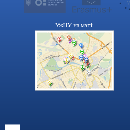
УжНУ на мапі: