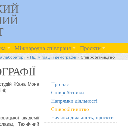
КИЙ
НИЙ
Т
ка
Міжнародна співпраця
Проєкти
та лабораторії
»
НДІ міграції і демографії
»
Співробітництво
ОГРАФІЇ
 студій Жана Моне
Про нас
ні;
Співробітники
Напрямки діяльності
Співробітництво
Наукова діяльність, проєкти
овацької академії
ислава),
Технічний