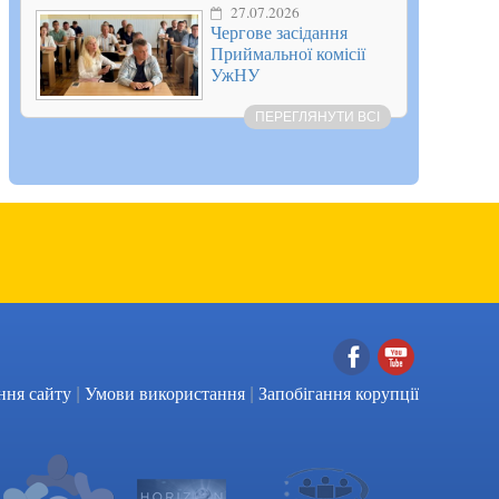
27.07.2026
Чергове засідання
Приймальної комісії
УжНУ
ПЕРЕГЛЯНУТИ ВСІ
|
|
Facebook
YouTube
ння сайту
Умови використання
Запобігання корупції