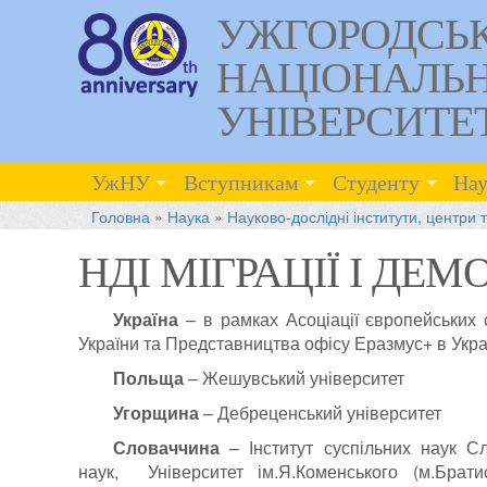
УЖГОРОДСЬ
НАЦІОНАЛЬ
УНІВЕРСИТЕ
УжНУ
Вступникам
Студенту
Нау
Головна
»
Наука
»
Науково-дослідні інститути, центри 
НДІ МІГРАЦІЇ І ДЕМ
Україна
–
в рамках Асоціації європейських
України та Представництва офісу Еразмус+ в Украї
Польща
–
Жешувський університет
Угорщина
–
Дебреценський університет
Словаччина
–
Інститут суспільних наук Сл
наук, Університет ім.Я.Коменського (м.Брат