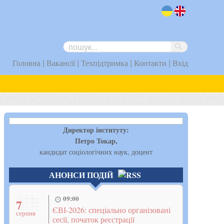
uk
en
|
|
|
|
Головна
Вакансії
Техпідтримка
Контакти
Вхід
Директор інституту:
Петро Токар,
кандидат соціологічних наук, доцент
АНОНСИ ПОДІЙ
09:00
7
ЄВІ-2026: спеціально організовані
серпня
сесії, початок реєстрації