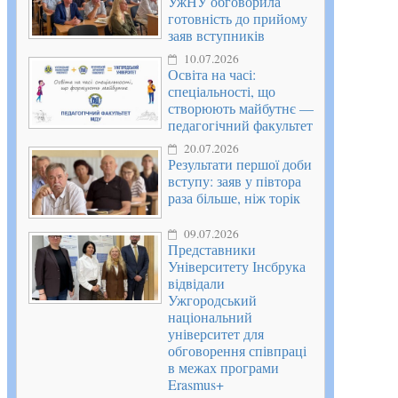
УжНУ обговорила
готовність до прийому
заяв вступників
10.07.2026
Освіта на часі:
спеціальності, що
створюють майбутнє —
педагогічний факультет
20.07.2026
Результати першої доби
вступу: заяв у півтора
раза більше, ніж торік
09.07.2026
Представники
Університету Інсбрука
відвідали
Ужгородський
національний
університет для
обговорення співпраці
в межах програми
Erasmus+