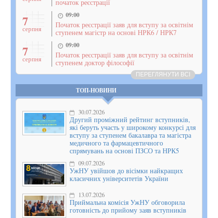
початок реєстрації
09:00
7
Початок реєстрації заяв для вступу за освітнім
серпня
ступенем магістр на основі НРК6 / НРК7
09:00
7
Початок реєстрації заяв для вступу за освітнім
серпня
ступенем доктор філософії
ПЕРЕГЛЯНУТИ ВСІ
ТОП-НОВИНИ
30.07.2026
Другий проміжний рейтинг вступників,
які беруть участь у широкому конкурсі для
вступу за ступенем бакалавра та магістра
медичного та фармацевтичного
спрямувань на основі ПЗСО та НРК5
09.07.2026
УжНУ увійшов до вісімки найкращих
класичних університетів України
13.07.2026
Приймальна комісія УжНУ обговорила
готовність до прийому заяв вступників