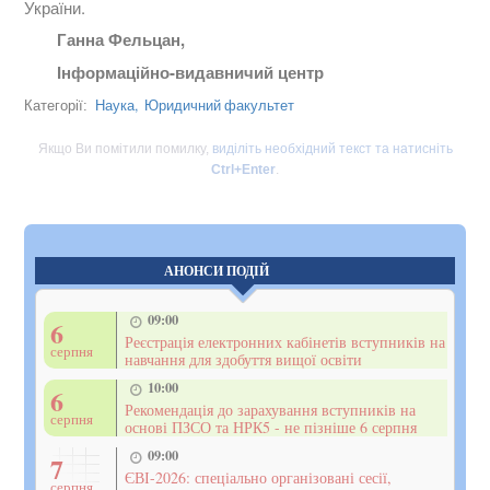
України.
Ганна Фельцан,
Інформаційно-видавничий центр
Наука,
Юридичний факультет
Категорії:
Якщо Ви помітили помилку,
виділіть необхідний текст та натисніть
Ctrl+Enter
.
АНОНСИ ПОДІЙ
09:00
6
Реєстрація електронних кабінетів вступників на
серпня
навчання для здобуття вищої освіти
10:00
6
Рекомендація до зарахування вступників на
серпня
основі ПЗСО та НРК5 - не пізніше 6 серпня
09:00
7
ЄВІ-2026: спеціально організовані сесії,
серпня