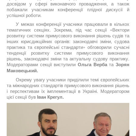
досвідом у сфері виконавчого провадження, а також
побажали учасникам конференції плідної дискусії й
успішної роботи.
У межах конференції учасники працювали в кількох
тематичних секціях. Зокрема, під час секції «Вектори
розвитку системи примусового виконання рішень судів та
інших юрисдикційних органів: законодавчі зміни, судова
практика та європейські стандарти» обговорили сучасні
тенденції розвитку системи примусового виконання
рішень, законодавчі зміни та актуальну судову практику.
Модераторами секції виступили
Ольга Верба
та
Зорян
Маковецький.
Окрему увагу учасники приділили темі європейських
та міжнародних стандартів примусового виконання рішень
і перспективам їх імплементації в Україні. Модератором
цієї секції був
Іван Крегул.