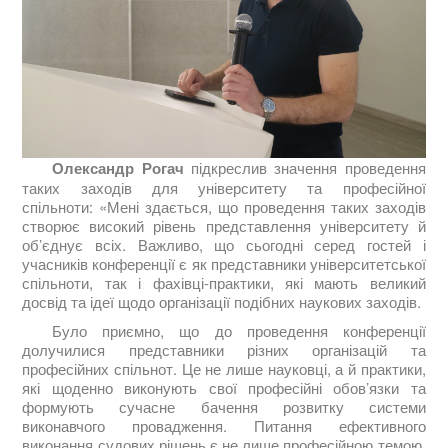
Олександр Рогач
підкреслив значення проведення
таких заходів для університету та професійної
спільноти:
«Мені здається, що проведення таких заходів
створює високий рівень представлення університету й
об’єднує всіх. Важливо, що сьогодні серед гостей і
учасників конференції є як представники університетської
спільноти, так і фахівці-практики, які мають великий
досвід та ідеї щодо організації подібних наукових заходів.
Було приємно, що до проведення конференції
долучилися представники різних організацій та
професійних спільнот. Це не лише науковці, а й практики,
які щоденно виконують свої професійні обов’язки та
формують сучасне бачення розвитку системи
виконавчого провадження. Питання ефективного
виконання судових рішень є не лише професійною темою,