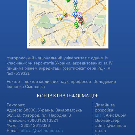
Ужгородський національний університет є одним із
класичних університетів України, акредитованих за IV
(вищим) рівнем акредитації (сертифікат серії РД - IV
№0753932).
Ректор – доктор медичних наук, професор
Володимир
Іванович Смоланка
КОНТАКТНА ІНФОРМАЦІЯ:
Ректорат:
Дизайн та
Адреса: 88000, Україна, Закарпатська
розробка:
обл., м. Ужгород, пл. Народна, 3
ЦІТ
\ Alex Dubiv
Телефон: +380312613321
Вебмайстер:
Факс: +380312613396
admin@uzhnu.e
E-mail:
official@uzhnu.edu.ua
du.ua