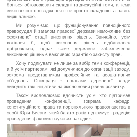
боїться обговорювати складні та дискусійні теми, а тема
виконавчого провадження є не просто складною, а навіть
вирішальною.
Ми розуміємо, що функціонування повноцінного
правосуддя й загалом правової держави неможливе без
ефективної стадії виконання рішень. Звичайно, усім
хотілося б, щоб виконання рішень відбувалося
добровільно, однак саме державне забезпечення
виконання рішень є важливою гарантією захисту прав.
Хочу подякувати не лише за вибір теми конференції,
а й усім партнерам, які долучилися до організації заходу,
зокрема представникам професійних та асоціативних
об’єднань. Співпраця з органами державної влади
виводить такі ініціативи на якісно новий рівень розвитку.
Також висловлюємо вдячність усім, хто підтримав
проведення конференції, зокрема кафедрі
конституційного права та порівняльного правознавства в
особі Юрія Бисаги, який багато років підтримує традицію
проведення фахових наукових заходів».