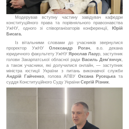
Модерував вступну частину завідувач кафедри
конституційного права та порівняльного правознавства
УжНУ, одного зі співорганізаторів конференції,
Юрій
Бисага.
Із вітальними словами до учасників звернулися
проректор УжНУ
Олександр Рогач
, в.о. декана
юридичного факультету УжНУ
Ярослав Лазу
р, заступник
голови Закарпатської обласної ради
Василь Дем’янчук
,
а також учасники, які долучилися онлайн, — заступник
міністра юстиції України з питань виконавчої служби
Андрій Гайченко
, голова АПВУ
Оксана Русецька
та
суддя Конституційного Суду України
Сергій Різник
.