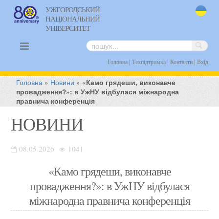
УЖГОРОДСЬКИЙ
НАЦІОНАЛЬНИЙ
uk
УНІВЕРСИТЕТ
|
|
|
Головна
Техпідтримка
Контакти
Вхід
Головна
»
Новини
»
«Камо грядеши, виконавче
провадження?»: в УжНУ відбулася міжнародна
правнича конференція
НОВИНИ
08.05.2026
1041
«Камо грядеши, виконавче
провадження?»: в УжНУ відбулася
міжнародна правнича конференція