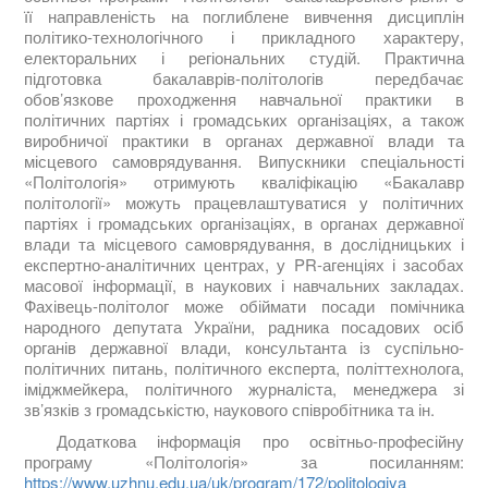
її направленість на поглиблене вивчення дисциплін
політико-технологічного і прикладного характеру,
електоральних і регіональних студій. Практична
підготовка бакалаврів-політологів передбачає
обов’язкове проходження навчальної практики в
політичних партіях і громадських організаціях, а також
виробничої практики в органах державної влади та
місцевого самоврядування. Випускники спеціальності
«Політологія» отримують кваліфікацію «Бакалавр
політології» можуть працевлаштуватися у політичних
партіях і громадських організаціях, в органах державної
влади та місцевого самоврядування, в дослідницьких і
експертно-аналітичних центрах, у PR-агенціях і засобах
масової інформації, в наукових і навчальних закладах.
Фахівець-політолог може обіймати посади помічника
народного депутата України, радника посадових осіб
органів державної влади, консультанта із суспільно-
політичних питань, політичного експерта, політтехнолога,
іміджмейкера, політичного журналіста, менеджера зі
зв’язків з громадськістю, наукового співробітника та ін.
Додаткова інформація про освітньо-професійну
програму «Політологія» за посиланням:
https://www.uzhnu.edu.ua/uk/program/172/politologiya