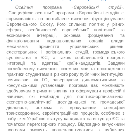
Освітня програма «Європейські студії».
Специфікою освітньої програми «Європейські студії» є
спрямованість на поглиблене вивчення функціонування
Європейського Союзу, його спільних політик у різних
сферах, особливостей європейської політичної та
економічної інтеграції, зокрема формування та
функціонування наднаціональних органів влади,
механізмів прийняття управлінських рішень,
електоральних і регіональних студій, громадянського
суспільства в ЄС, а також особливостей процесів
інтеграції та адаптації країн-кандидатів. Завдяки
поглибленому вивченню іноземних мов та проходженню
практики студентами в різного роду публічних інституціях,
починаючи від ГО, завершуючи дипломатичними та
консульськими установами, програма дає можливість
здобувачам отримати знання та сформувати професійні
навички, які необхідні для політико-організаційної,
експертно-аналітичної, дослідницької та громадської
діяльності, зокрема із врахуванням специфіки
транскордонних, євроінтеграційних процесів, особливо з
набуттям Україною статусу кандидата на вступ до ЄС та
початком переговорного процесу. Відповідно випускники
програми зможуть працевлаштуватися в публічних