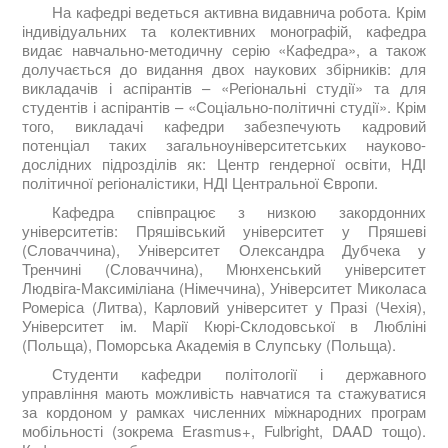
На кафедрі ведеться активна видавнича робота. Крім
індивідуальних та колективних монографій, кафедра
видає навчально-методичну серію «Кафедра», а також
долучається до видання двох наукових збірників: для
викладачів і аспірантів – «Регіональні студії» та для
студентів і аспірантів – «Соціально-політичні студії». Крім
того, викладачі кафедри забезпечують кадровий
потенціал таких загальноуніверситетських науково-
дослідних підрозділів як: Центр гендерної освіти, НДІ
політичної регіоналістики, НДІ Центральної Європи.
Кафедра співпрацює з низкою закордонних
університетів: Пряшівський університет у Пряшеві
(Словаччина), Університет Олександра Дубчека у
Тренчині (Словаччина), Мюнхенський університет
Людвіга-Максиміліана (Німеччина), Університет Миколаса
Ромеріса (Литва), Карловий університет у Празі (Чехія),
Університет ім. Марії Кюрі-Склодовської в Любліні
(Польща), Поморська Академія в Слупську (Польща).
Студенти кафедри політології і державного
управління мають можливість навчатися та стажуватися
за кордоном у рамках численних міжнародних програм
мобільності (зокрема Erasmus+, Fulbright, DAAD тощо).