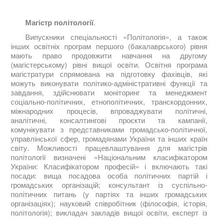
Магістр політології
.
Випускники спеціальності «Політологія», а також
інших освітніх програм першого (бакалаврського) рівня
мають право продовжити навчання на другому
(магістерському) рівні вищої освіти. Освітня програма
магістратури спрямована на підготовку фахівців, які
можуть виконувати політико-адміністративні функції та
завдання, здійснювати моніторинг та менеджмент
соціально-політичних, етнополітичних, транскордонних,
міжнародних процесів, впроваджувати політичні,
аналітичні, консалтингові проєкти та кампанії,
комунікувати з представниками громадсько-політичної,
управлінської сфер, громадянами України та інших країн
світу. Можливості працевлаштування для магістрів
політології визначені «Національним класифікатором
України: Класифікатором професій» і включають такі
посади: вища посадова особа політичних партій і
громадських організацій; консультант із суспільно-
політичних питань (у партіях та інших громадських
організаціях); науковий співробітник (філософія, історія,
політологія); викладач закладів вищої освіти, експерт із