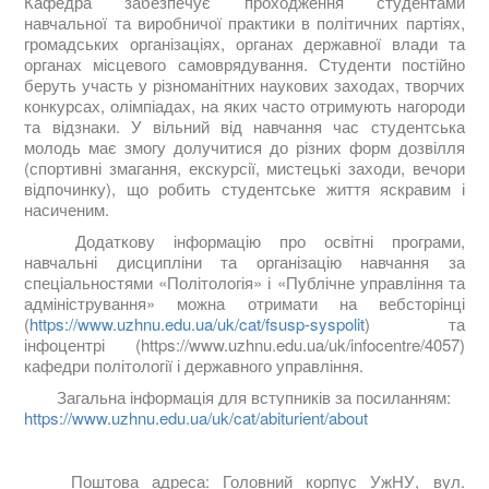
Кафедра забезпечує проходження студентами
навчальної та виробничої практики в політичних партіях,
громадських організаціях, органах державної влади та
органах місцевого самоврядування. Студенти постійно
беруть участь у різноманітних наукових заходах, творчих
конкурсах, олімпіадах, на яких часто отримують нагороди
та відзнаки. У вільний від навчання час студентська
молодь має змогу долучитися до різних форм дозвілля
(спортивні змагання, екскурсії, мистецькі заходи, вечори
відпочинку), що робить студентське життя яскравим і
насиченим.
Додаткову інформацію про освітні програми,
навчальні дисципліни та організацію навчання за
спеціальностями «Політологія» і «Публічне управління та
адміністрування» можна отримати на вебсторінці
(
https://www.uzhnu.edu.ua/uk/cat/fsusp-syspolit
) та
інфоцентрі (https://www.uzhnu.edu.ua/uk/infocentre/4057)
кафедри політології і державного управління.
Загальна інформація для вступників за посиланням:
https://www.uzhnu.edu.ua/uk/cat/abiturient/about
Поштова адреса: Головний корпус УжНУ, вул.