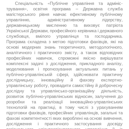
Спеціальність «Публічне управління та адмініс­
трування», освітня програма – Державна служба
магістерського рівня навчає ефективному публічному
управлінню, адміністративному лідерству,
державницькому мисленню та виховує патріота
Української Держави, професійного керівника і державного
службовця, вмілого управлінця та господарника.
Програма складена з метою підготовки фахівців, які на
основі модерних знань теоре­тичного, методологічного,
аналітичного і практичного змісту, а та­кож відповідних
професійних навичок, спроможні якісно вирі­шувати
комплексні задачі з дослідження, прикладного аналізу,
моделювання і прогнозування актуальних питань у
публічно-управлінській сфері, здійснювати практичну
дослідницьку, інноваційну й фахову експертно-
управлінську роботу, провадити самостійну й доброчесну
дослідну та управлінсько-організаційну діяльність,
розвиток публічно-управлін­ських відносин, залучення до
розробки та реалі­зації інноваційно-управлінських
технологій на практиці, в тому числі з урахуванням
підготовки фахівців, професійних управлінців, загальні та
фахові компетентності яких вироблені на основі вивчення,
дослідження і практичного застосування досвіду
регіонального клієнтоорієнтованого управління й із