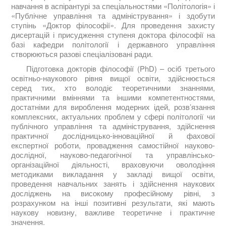
навчання в аспірантурі за спеціальностями «Політологія» і
«Публічне управління та адміністрування» і здобути
ступінь «Доктор філософії». Для проведення захисту
дисертацій і присудження ступеня доктора філософії на
базі кафедри політології і державного управління
створюються разові спеціалізовані ради.
Підготовка докторів філософії (PhD) – осіб третього
освітньо-наукового рівня вищої освіти, здійснюється
серед тих, хто володіє теоретичними знаннями,
практичними вміннями та іншими компетентностями,
достатніми для вироблення модерних ідей, розв’язання
комплексних, актуальних проблем у сфері політології чи
публічного управління та адміністрування, здійснення
практичної дослідницько-інноваційної й фахової
експертної роботи, провадження самостійної науково-
дослідної, науково-педагогічної та управлінсько-
організаційної діяльності, враховуючи оволодіння
методиками викладання у закладі вищої освіти,
проведення навчальних занять і здійснення наукових
досліджень на високому професійному рівні, з
розрахунком на інші позитивні результати, які мають
наукову новизну, важливе теоретичне і практичне
значення.