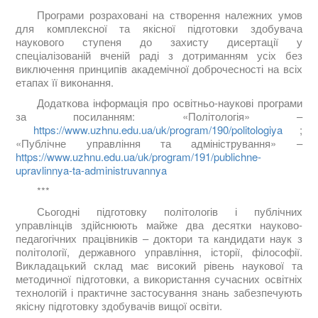
Програми розраховані на створення належних умов
для комплексної та якісної підготовки здобувача
наукового ступеня до захисту дисертації у
спеціалізованій вченій раді з дотриманням усіх без
виключення принципів академічної доброчесності на всіх
етапах її виконання.
Додаткова інформація про освітньо-наукові програми
за посиланням: «Політологія» –
https://www.uzhnu.edu.ua/uk/program/190/politologiya
;
«Публічне управління та адміністрування» –
https://www.uzhnu.edu.ua/uk/program/191/publichne-
upravlinnya-ta-administruvannya
***
Сьогодні підготовку політологів і публічних
управлінців здійснюють майже два десятки науково-
педагогічних працівників – доктори та кандидати наук з
політології, державного управління, історії, філософії.
Викладацький склад має високий рівень наукової та
методичної підготовки, а використання сучасних освітніх
технологій і практичне застосування знань забезпечують
якісну підготовку здобувачів вищої освіти.