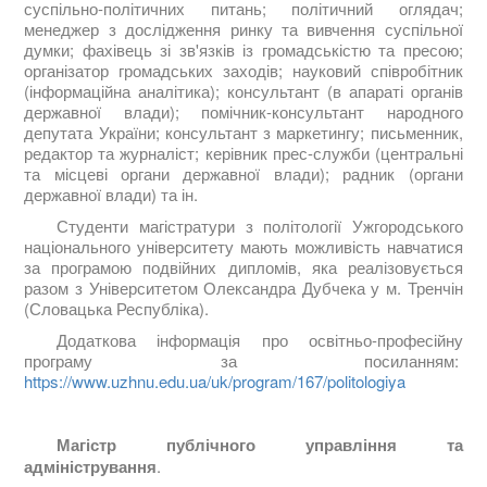
суспільно-політичних питань; політичний оглядач;
менеджер з дослідження ринку та вивчення суспільної
думки; фахівець зі зв'язків із громадськістю та пресою;
організатор громадських заходів; науковий співробітник
(інформаційна аналітика); консультант (в апараті органів
державної влади); помічник-консультант народного
депутата України; консультант з маркетингу; письменник,
редактор та журналіст; керівник прес-служби (центральні
та місцеві органи державної влади); радник (органи
державної влади) та ін.
Студенти магістратури з політології Ужгородського
національного університету мають можливість навчатися
за програмою подвійних дипломів, яка реалізовується
разом з Університетом Олександра Дубчека у м. Тренчін
(Словацька Республіка).
Додаткова інформація про освітньо-професійну
програму за посиланням:
https://www.uzhnu.edu.ua/uk/program/167/politologiya
Магістр публічного управління та
адміністрування
.