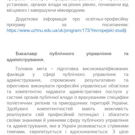
установах, органах влади на різних рівнях, починаючи від
місцевого і завершуючи міжнародним.
Додаткова інформація про освітньо-професійну
програму за посиланням:
https://www.uzhnu.edu.ua/uk/program/173/Yevropejski-studiji
Бакалавр публічного управління та
адміністрування
.
Головна мета – підготовка висококваліфікованих
фахівців у сфері публічного управління та
адміністрування, спроможних результативно та
ефективно виконувати професійні управлінські обов’язки
та компетентно надавати адміністративні послуги у
системі органів публічної влади із врахуванням специфіки
поліетнічних регіонів та прикордонних територій України.
Здобувачі компетентностей мають можливість
реалізувати свій професійний потенціал і збагатити
своїми знаннями й уміннями сферу публічного управління
та адміністрування, яке в Україні розвивається стрімкими
темпами, європеїзується і вдосконалюється. З цією