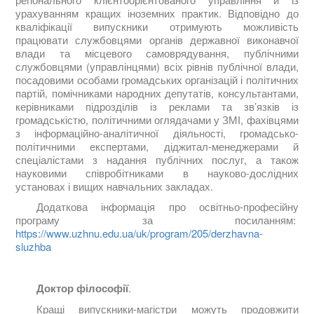
урахуванням кращих іноземних практик. Відповідно до
кваліфікації випускники отримують можливість
працювати службовцями органів державної виконавчої
влади та місцевого самоврядування, публічними
службовцями (управлінцями) всіх рівнів публічної влади,
посадовими особами громадських організацій і політичних
партій, помічниками народних депутатів, консультантами,
керівниками підрозділів із реклами та зв’язків із
громадськістю, політичними оглядачами у ЗМІ, фахівцями
з інформаційно-аналітичної діяльності, громадсько-
політичними експертами, діджитал-менеджерами й
спеціалістами з надання публічних послуг, а також
науковими співро­бітниками в науково-дослідних
установах і вищих навчальних закладах.
Додаткова інформація про освітньо-професійну
програму за посиланням:
https://www.uzhnu.edu.ua/uk/program/205/derzhavna-
sluzhba
Доктор філософії
.
Кращі випускники-магістри можуть продовжити