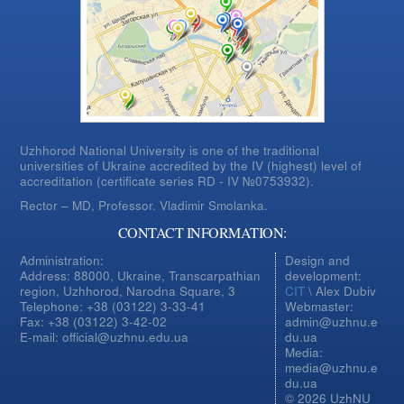
Uzhhorod National University is one of the traditional
universities of Ukraine accredited by the IV (highest) level of
accreditation (certificate series RD - IV №0753932).
Rector – MD, Professor.
Vladimir Smolanka.
CONTACT INFORMATION:
Administration:
Design and
Address: 88000, Ukraine, Transcarpathian
development:
region, Uzhhorod, Narodna Square, 3
CIT
\ Alex Dubiv
Telephone: +38 (03122) 3-33-41
Webmaster:
Fax: +38 (03122) 3-42-02
admin@uzhnu.e
E-mail: official@uzhnu.edu.ua
du.ua
Media:
media@uzhnu.e
du.ua
© 2026 UzhNU