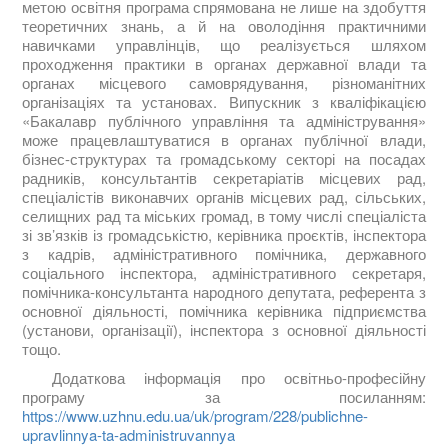
метою освітня програма спрямована не лише на здобуття
теоретичних знань, а й на оволодіння практичними
навичками управлінців, що реалізується шляхом
проходження практики в органах державної влади та
органах місцевого самоврядування, різноманітних
організаціях та установах. Випускник з кваліфікацією
«Бакалавр публічного управління та адміністрування»
може працевлаштуватися в органах публічної влади,
бізнес-структурах та громадському секторі на посадах
радників, консультантів секретаріатів місцевих рад,
спеціалістів виконавчих органів місцевих рад, сільських,
селищних рад та міських громад, в тому числі спеціаліста
зі зв’язків із громадськістю, керівника проєктів, інспектора
з кадрів, адміністративного помічника, державного
соціального інспектора, адміністративного секретаря,
помічника-консультанта народного депутата, референта з
основної діяльності, помічника керівника підприємства
(установи, організації), інспектора з основної діяльності
тощо.
Додаткова інформація про освітньо-професійну
програму за посиланням:
https://www.uzhnu.edu.ua/uk/program/228/publichne-
upravlinnya-ta-administruvannya