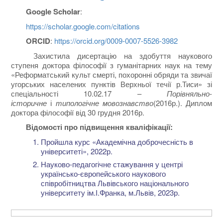
Google Scholar
:
https://scholar.google.com/citations
ORCID
:
https://orcid.org/0009-0007-5526-3982
Захистила дисертацію на здобуття наукового
ступеня доктора філософії з гуманітарних наук на тему
«Реформатський культ смерті, похоронні обряди та звичаї
угорських населених пунктів Верхньої течії р.Тиси» зі
спеціальності 10.02.17 –
Порівняльно
-
історичне
і
типологічне мовознавство
(2016р.). Диплом
доктора філософії від 30 грудня 2016р.
Відомості про підвищення кваліфікації:
Пройшла курс «Академічна доброчесність в
університеті», 2022р.
Науково-педагогічне стажування у центрі
українсько-європейського наукового
співробітництва Львівського національного
університету ім.І.Франка, м.Львів, 2023р.