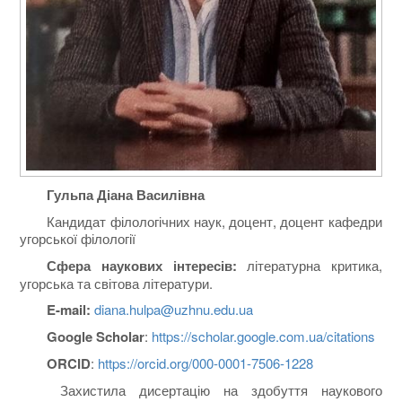
Гульпа Діана Василівна
Кандидат філологічних наук, доцент, доцент кафедри
угорської філології
Сфера наукових інтересів:
літературна критика,
угорська та світова літератури.
E
-
mail:
diana.hulpa@uzhnu.edu.ua
Google Scholar
:
https://scholar.google.com.ua/citations
ORC
І
D
:
https://orcid.org/000-0001-7506-1228
Захистила дисертацію на здобуття наукового