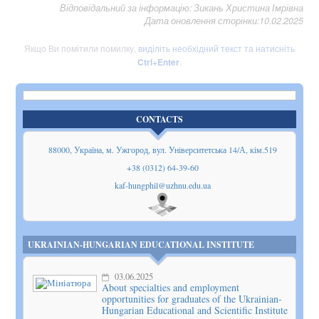
Відповідальний за інформацію: Зикань Христина Імрівна
Дата оновлення сторінки:10.02.2025
Якщо Ви помітили помилку,
виділіть необхідний текст та натисніть
Ctrl+Enter
.
CONTACTS
88000, Україна, м. Ужгород, вул. Університетська 14/А, кім.519
+38 (0312) 64-39-60
kaf-hungphil@uzhnu.edu.ua
Show
on map
UKRAINIAN-HUNGARIAN EDUCATIONAL INSTITUTE
03.06.2025
About specialties and employment
opportunities for graduates of the Ukrainian-
Hungarian Educational and Scientific Institute