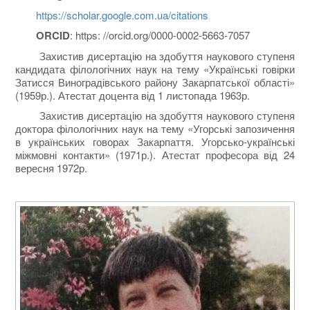
https://scholar.google.com.ua/citations
ORCID
: https: //orcid.org/0000-0002-5663-7057
Захистив дисертацію на здобуття наукового ступеня
кандидата філологічних наук на тему «Українські говірки
Затисся Виноградівського району Закарпатської області»
(1959р.). Атестат доцента від 1 листопада 1963р.
Захистив дисертацію на здобуття наукового ступеня
доктора філологічних наук на тему «Угорські запозичення
в українських говорах Закарпаття. Угорсько-українські
міжмовні контакти» (1971р.). Атестат професора від 24
вересня 1972р.