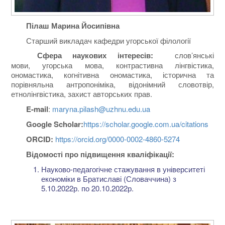
Пілаш Марина Йосипівна
Старший викладач кафедри угорської філології
Сфера наукових інтересів:
слов’янські
мови, угорська мова, контрастивна лінгвістика,
ономастика, когнітивна ономастика, історична та
порівняльна антропоніміка, відонімний словотвір,
етнолінгвістика, захист авторських прав.
E-mail
:
maryna.pilash@uzhnu.edu.ua
Google Scholar:
https://scholar.google.com.ua/citations
ORCID
:
https://orcid.org/0000-0002-4860-5274
Відомості про підвищення кваліфікації:
Науково-педагогічне стажування в університеті
економіки в Братиславі (Словаччина) з
5.10.2022р. по 20.10.2022р.