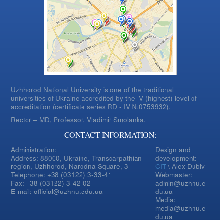
Uzhhorod National University is one of the traditional
universities of Ukraine accredited by the IV (highest) level of
accreditation (certificate series RD - IV №0753932).
Rector – MD, Professor.
Vladimir Smolanka.
CONTACT INFORMATION:
Administration:
Design and
Address: 88000, Ukraine, Transcarpathian
development:
region, Uzhhorod, Narodna Square, 3
CIT
\ Alex Dubiv
Telephone: +38 (03122) 3-33-41
Webmaster:
Fax: +38 (03122) 3-42-02
admin@uzhnu.e
E-mail: official@uzhnu.edu.ua
du.ua
Media:
media@uzhnu.e
du.ua