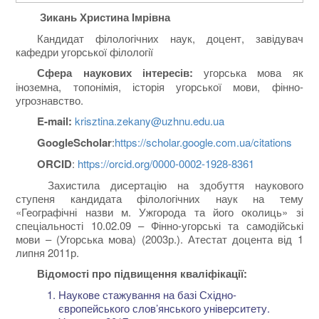
Зикань Христина Імрівна
Кандидат філологічних наук, доцент, завідувач
кафедри угорської філології
Сфера наукових інтересів:
угорська мова як
іноземна, топонімія, історія угорської мови, фінно-
угрознавство.
E-mail:
krisztina.zekany@uzhnu.edu.ua
Google
Scholar
:
https://scholar.google.com.ua/citations
ORCID
:
https://orcid.org/0000-0002-1928-8361
Захистила дисертацію на здобуття наукового
ступеня кандидата філологічних наук на тему
«Географічні назви м. Ужгорода та його околиць» зі
спеціальності 10.02.09 – Фінно-угорські та самодійські
мови – (Угорська мова) (2003р.). Атестат доцента від 1
липня 2011р.
Відомості про підвищення кваліфікації:
Наукове стажування на базі Східно-
європейського слов’янського університету.