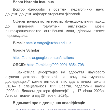
Варга Наталія Іванівна
Доктор філософії з освітніх, педагогічних наук,
доцент, доцент кафедри угорської філології
Сфера наукових інтересів:
функціональний підхід
до вивчення граматики англійської мови,
лінгвокраїнознавство англійської мови, діловий етикет
перекладача.
E-mail:
natalia.varga@uzhnu.edu.ua
Google Scholar
:
https://scholar.google.com.ua/citations
ORCID
:
https://orcid.org/000-0001-8354-7981
Захистила дисертацію на здобуття наукового
ступеня доктора філософії на тему «Формування
дослідницької компетентності викладача вищої школи
США» зі спеціальності 011 Освітні, педагогічні науки
(2023р.). Диплом доктора філософії від 17 січня 2023р.
Атестат доцента від 26 червня 2024р.
Відомості про підвищення кваліфікації:
Пройшла курс «Академічна доброчесність в