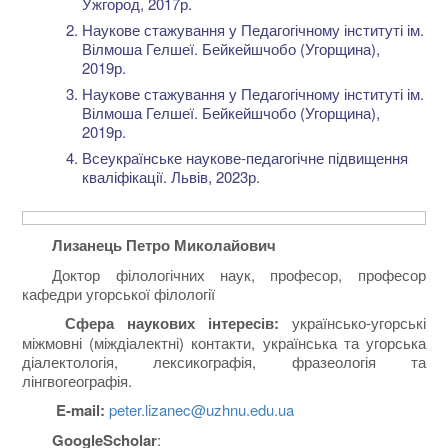
Ужгород, 2017р.
Наукове стажування у Педагогічному інституті ім.
Вілмоша Гелшеї. Бейкейшчобо (Угорщина),
2019р.
Наукове стажування у Педагогічному інституті ім.
Вілмоша Гелшеї. Бейкейшчобо (Угорщина),
2019р.
Всеукраїнське наукове-педагогічне підвищення
кваліфікації. Львів, 2023р.
Лизанець Петро Миколайович
Доктор філологічних наук, професор, професор
кафедри угорської філології
Сфера наукових інтересів:
українсько-угорські
міжмовні (міждіалектні) контакти, українська та угорська
діалектологія, лексикографія, фразеологія та
лінгвогеографія.
E-mail:
peter.lizanec@uzhnu.edu.ua
Google
Scholar
: