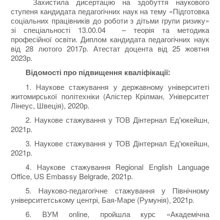
Захистила дисертацію на здобуття наукового
ступеня кандидата педагогічних наук на тему «Підготовка
соціальних працівників до роботи з дітьми групи ризику»
зі спеціальності 13.00.04 – теорія та методика
професійної освіти. Диплом кандидата педагогічних наук
від 28 лютого 2017р. Атестат доцента від 25 жовтня
2023р.
Відомості про підвищення кваліфікації:
1. Наукове стажування у державному університеті
житомирської політехніки (Алістер Крілман, Університет
Лінеус, Швеція), 2020р.
2. Наукове стажування у ТОВ Дінтернал Ед'юкейшн,
2021р.
3. Наукове стажування у ТОВ Дінтернал Ед'юкейшн,
2021р.
4. Наукове стажування Regional English Language
Office, US Embassy Belgrade, 2021р.
5. Науково-педагогічне стажування у Північному
університетському центрі, Бая-Маре (Румунія), 2021р.
6. ВУМ online, пройшла курс «Академічна