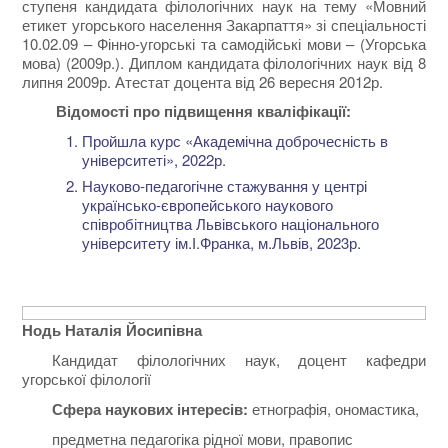
ступеня кандидата філологічних наук на тему «Мовний
етикет угорського населення Закарпаття» зі спеціальності
10.02.09 – Фінно-угорські та самодійські мови – (Угорська
мова) (2009р.). Диплом кандидата філологічних наук від 8
липня 2009р. Атестат доцента від 26 вересня 2012р.
Відомості про підвищення кваліфікації:
Пройшла курс «Академічна доброчесність в
університеті», 2022р.
Науково-педагогічне стажування у центрі
українсько-європейського наукового
співробітництва Львівського національного
університету ім.І.Франка, м.Львів, 2023р.
Нодь Наталія Йосипівна
Кандидат філологічних наук, доцент кафедри
угорської філології
Сфера наукових інтересів:
етнографія, ономастика,
предметна педагогіка рідної мови, правопис