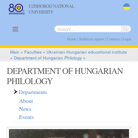
UZHHOROD NATIONAL
UNIVERSITY
uk
|
|
|
Home
Technical support
Contacts
Login
Main
»
Faculties
»
Ukrainian-Hungarian educational institute
»
Department of Hungarian Philology
»
DEPARTMENT OF HUNGARIAN
PHILOLOGY
Departments
About
News
Events