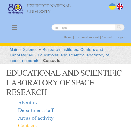
UZHHOROD NATIONAL
UNIVERSITY
uk
en
|
|
|
Home
Technical support
Contacts
Login
Main
»
Science
»
Research Institutes, Centers and
Laboratories
»
Educational and scientific laboratory of
space research
»
Contacts
EDUCATIONAL AND SCIENTIFIC
LABORATORY OF SPACE
RESEARCH
About us
Department staff
Areas of activity
Contacts