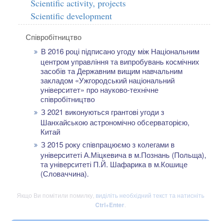
Scientific activity, projects
Scientific development
Співробітництво
В 2016 році підписано угоду між Національним
центром управління та випробувань космічних
засобів та Державним вищим навчальним
закладом «Ужгородський національний
університет» про науково-технічне
співробітництво
З 2021 виконуються грантові угоди з
Шанхайською астрономічно обсерваторією,
Китай
З 2015 року співпрацюємо з колегами в
університеті А.Міцкевича в м.Познань (Польща),
та університеті П.Й. Шафарика в м.Кошице
(Словаччина).
Якщо Ви помітили помилку,
виділіть необхідний текст та натисніть
Ctrl+Enter
.