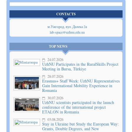
CONTACTS
м.Ужгород, вул. Далека 2а
lab-space@uzhnu.edu.ua
TOP NEWS
24.07.2026
UzhNU Participates in the RuralSkills Project
Meeting in Bursa, Türkiye
28.07.2026
Erasmus+ Staff Week: UzhNU Representatives
Gain International Mobility Experience in
Romania
30.07.2026
UzhNU scientists participated in the launch
conference of the international project
ETALON in Romania
03.08.2026
Stay in Ukraine but Study the European Way:
Grants, Double Degrees, and New