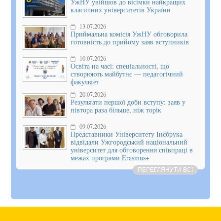
УжНУ увійшов до вісімки найкращих
класичних університетів України
13.07.2026
Приймальна комісія УжНУ обговорила
готовність до прийому заяв вступників
10.07.2026
Освіта на часі: спеціальності, що
створюють майбутнє — педагогічний
факультет
20.07.2026
Результати першої доби вступу: заяв у
півтора раза більше, ніж торік
09.07.2026
Представники Університету Інсбрука
відвідали Ужгородський національний
університет для обговорення співпраці в
межах програми Erasmus+
ПЕРЕГЛЯНУТИ ВСІ