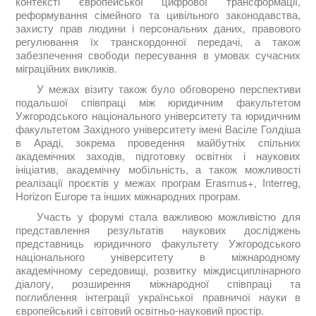
контексті європейської цифрової трансформації,
реформування сімейного та цивільного законодавства,
захисту прав людини і персональних даних, правового
регулювання їх транскордонної передачі, а також
забезпечення свободи пересування в умовах сучасних
міграційних викликів.
У межах візиту також було обговорено перспективи
подальшої співпраці між юридичним факультетом
Ужгородського національного університету та юридичним
факультетом Західного університету імені Васіле Голдіша
в Араді, зокрема проведення майбутніх спільних
академічних заходів, підготовку освітніх і наукових
ініціатив, академічну мобільність, а також можливості
реалізації проєктів у межах програм Erasmus+, Interreg,
Horizon Europe та інших міжнародних програм.
Участь у форумі стала важливою можливістю для
представлення результатів наукових досліджень
представниць юридичного факультету Ужгородського
національного університету в міжнародному
академічному середовищі, розвитку міждисциплінарного
діалогу, розширення міжнародної співпраці та
поглиблення інтеграції української правничої науки в
європейський і світовий освітньо-науковий простір.