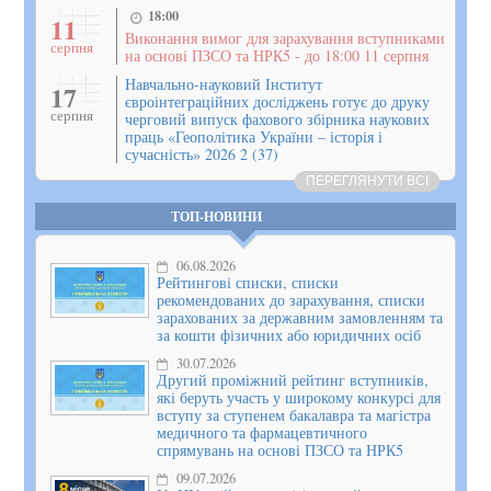
18:00
11
Виконання вимог для зарахування вступниками
серпня
на основі ПЗСО та НРК5 - до 18:00 11 серпня
Навчально-науковий Інститут
17
євроінтеграційних досліджень готує до друку
серпня
черговий випуск фахового збірника наукових
праць «Геополітика України – історія і
сучасність» 2026 2 (37)
ПЕРЕГЛЯНУТИ ВСІ
ТОП-НОВИНИ
06.08.2026
Рейтингові списки, списки
рекомендованих до зарахування, списки
зарахованих за державним замовленням та
за кошти фізичних або юридичних осіб
30.07.2026
Другий проміжний рейтинг вступників,
які беруть участь у широкому конкурсі для
вступу за ступенем бакалавра та магістра
медичного та фармацевтичного
спрямувань на основі ПЗСО та НРК5
09.07.2026