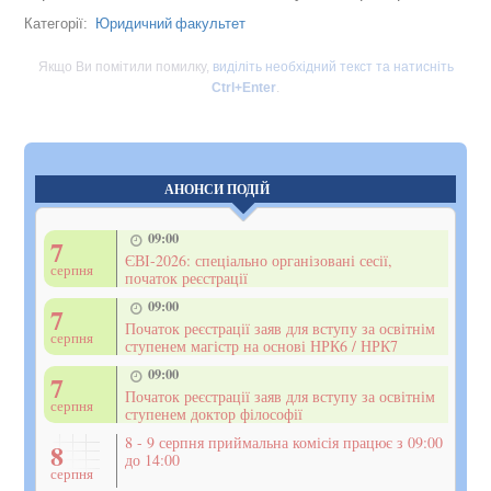
Юридичний факультет
Категорії:
Якщо Ви помітили помилку,
виділіть необхідний текст та натисніть
Ctrl+Enter
.
АНОНСИ ПОДІЙ
09:00
7
ЄВІ-2026: спеціально організовані сесії,
серпня
початок реєстрації
09:00
7
Початок реєстрації заяв для вступу за освітнім
серпня
ступенем магістр на основі НРК6 / НРК7
09:00
7
Початок реєстрації заяв для вступу за освітнім
серпня
ступенем доктор філософії
8 - 9 серпня приймальна комісія працює з 09:00
8
до 14:00
серпня