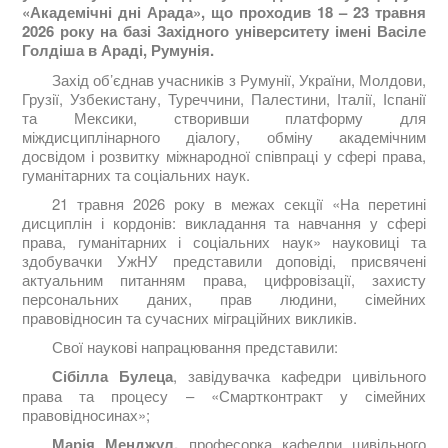
«Академічні дні Арада», що проходив 18 – 23 травня
2026 року на базі Західного університету імені Васіле
Голдіша в Араді, Румунія.
Захід об’єднав учасників з Румунії, України, Молдови,
Грузії, Узбекистану, Туреччини, Палестини, Італії, Іспанії
та Мексики, створивши платформу для
міждисциплінарного діалогу, обміну академічним
досвідом і розвитку міжнародної співпраці у сфері права,
гуманітарних та соціальних наук.
21 травня 2026 року в межах секції «На перетині
дисциплін і кордонів: викладання та навчання у сфері
права, гуманітарних і соціальних наук» науковиці та
здобувачки УжНУ представили доповіді, присвячені
актуальним питанням права, цифровізації, захисту
персональних даних, прав людини, сімейних
правовідносин та сучасних міграційних викликів.
Свої наукові напрацювання представили:
Сібілла Булеца
, завідувачка кафедри цивільного
права та процесу – «Смартконтракт у сімейних
правовідносинах»;
Марія Менджул
,
професорка кафедри цивільного