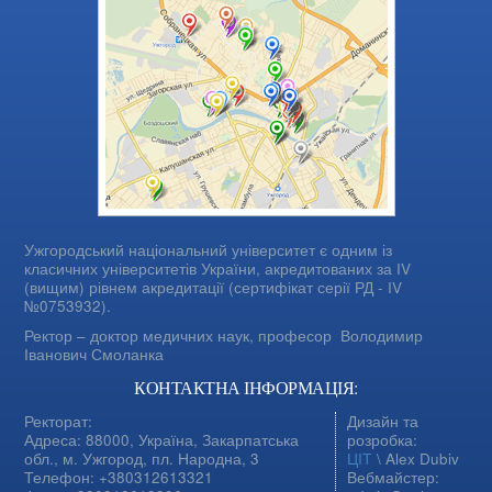
Ужгородський національний університет є одним із
класичних університетів України, акредитованих за IV
(вищим) рівнем акредитації (сертифікат серії РД - IV
№0753932).
Ректор – доктор медичних наук, професор
Володимир
Іванович Смоланка
КОНТАКТНА ІНФОРМАЦІЯ:
Ректорат:
Дизайн та
Адреса: 88000, Україна, Закарпатська
розробка:
обл., м. Ужгород, пл. Народна, 3
ЦІТ
\ Alex Dubiv
Телефон: +380312613321
Вебмайстер: