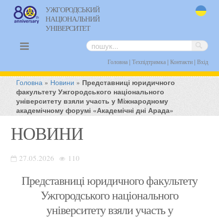
УЖГОРОДСЬКИЙ
НАЦІОНАЛЬНИЙ
uk
УНІВЕРСИТЕТ
|
|
|
Головна
Техпідтримка
Контакти
Вхід
Головна
»
Новини
»
Представниці юридичного
факультету Ужгородського національного
університету взяли участь у Міжнародному
академічному форумі «Академічні дні Арада»
НОВИНИ
27.05.2026
110
Представниці юридичного факультету
Ужгородського національного
університету взяли участь у