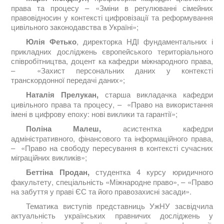
права та процесу – «Зміни в регулюванні сімейних
правовідносин у контексті цифровізації та реформування
цивільного законодавства в Україні»;
Юлія Фетько
, директорка НДІ фундаментальних і
прикладних досліджень європейського територіального
співробітництва, доцент ка кафедри міжнародного права,
– «Захист персональних даних у контексті
транскордонної передачі даних»;
Наталія Прелукан
,
старша викладачка кафедри
цивільного права та процесу, – «Право на використання
імені в цифрову епоху: нові виклики та гарантії»;
Поліна Малеш
,
асистентка кафедри
адміністративного, фінансового та інформаційного права,
– «Право на свободу пересування в контексті сучасних
міграційних викликів»;
Беттіна Продан
,
студентка 4 курсу юридичного
факультету, спеціальність «Міжнародне право», – «Право
на забуття у праві ЄС та його правозахисні засади».
Тематика виступів представниць УжНУ засвідчила
актуальність українських правничих досліджень у