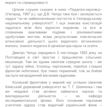
моралі та справедливості.
Цілком слушно сказано в книзі «Педагоги-науковці»
(Ужгород, 1997 р.), що Д.В. Чепур таки був і залишається
надалі “чи не найвизначнішою постаттю в Ужгородському
національному університеті”. І оця знакова констатація
задалася всім його відносно недовгим, та все ж
сповненим важливими подіями і різноманітними
здобутками життям, всіма результатами повсякчасної
інтенсивної діяльності цього видатного вітчизняного
вченого, знаного педагога й організатора науки та освіти.
Дмитро Чепур народився 2 листопада 1923 року на
Полтавщині в сім’ї простих і працьовитих сільських
мешканців. Там же вдома закінчив середню школу – аж
тут одразу війна. Хлопець партизанив, перебув страшні
фронтові небезпеки, був тяжко поранений, тож за бойові
заслуги нагороджений високими орденами.
Колишній фронтовик у мирний час успішно закінчив
Київський державний університет ім. Т. Г. Шевченка і там
же невдовзі став активно займатися наукою та
викладацькою діяльністю – на кафедрі
експериментальної фізики. Його головним науковим
учителем одразу став видатний український фізик –