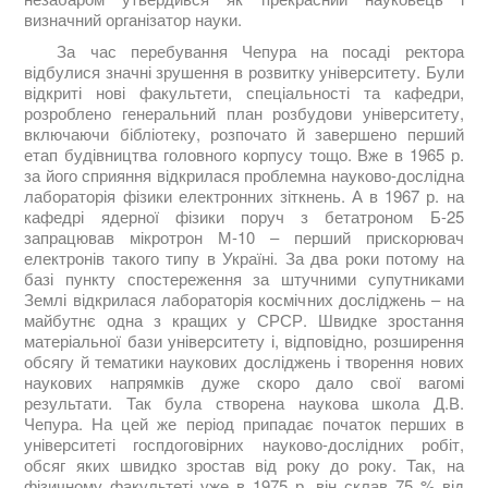
визначний організатор науки.
За час перебування Чепура на посаді ректора
відбулися значні зрушення в розвитку університету. Були
відкриті нові факультети, спеціальності та кафедри,
розроблено генеральний план розбудови університету,
включаючи бібліотеку, розпочато й завершено перший
етап будівництва головного корпусу тощо. Вже в 1965 р.
за його сприяння відкрилася проблемна науково-дослідна
лабораторія фізики електронних зіткнень. А в 1967 р. на
кафедрі ядерної фізики поруч з бетатроном Б-25
запрацював мікротрон М-10 – перший прискорювач
електронів такого типу в Україні. За два роки потому на
базі пункту спостереження за штучними супутниками
Землі відкрилася лабораторія космічних досліджень – на
майбутнє одна з кращих у СРСР. Швидке зростання
матеріальної бази університету і, відповідно, розширення
обсягу й тематики наукових досліджень і творення нових
наукових напрямків дуже скоро дало свої вагомі
результати. Так була створена наукова школа Д.В.
Чепура. На цей же період припадає початок перших в
університеті госпдоговірних науково-дослідних робіт,
обсяг яких швидко зростав від року до року. Так, на
фізичному факультеті уже в 1975 р. він склав 75 % від