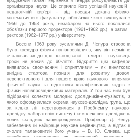
організатора науки. Це сприяло його успішній науковій і
педагогічній кар’єрі – від посади декана фізико-
математичного факультету, обов’язки якого виконував з
1956 до 1958 років, незабаром на нього поклалися
обов’язки першого проректора (1961–1962 рр.), а затим і
ректора (1962–1977 рр.) університету.
Восени 1963 року зусиллями Д. Чепура створена
була кафедра фізики напівпровідників, яку він незмінно
очолював аж до дня несподіваної смерті – науковець
трохи не дожив до 60-ліття. Відкриття цієї кафедри
виявилось своєчасним і сприятливим – як винятково
вигідна стартова позиція для розвитку доволі
перспективного і для нашого краю наукового напрямку
фізичної науки та підготовки кваліфікованих кадрів з
фізики напівпровідникових матеріалів. У той час ним був
підібраний колектив молодих дослідників-ентузіастів, з
якого сформувалася окрема науково-дослідна група, що
за кілька літ перетворилася в Проблемну науково-
дослідну лабораторію синтезу і комплексних досліджень
нових складних напівпровідників. Професор Д. Чепур
забезпечив їй найкраще наукове керівництво, а відтак її
очолив талановитий його учень – В. Ю. Сливка, що
незабаром утвердився як прекрасний науковець і