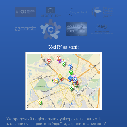
УжНУ на мапі:
Ужгородський національний університет є одним із
класичних університетів України, акредитованих за IV