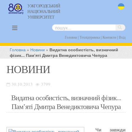
УЖГОРОДСЬКИЙ
НАЦІОНАЛЬНИЙ
uk
УНІВЕРСИТЕТ
|
|
|
Головна
Техпідтримка
Контакти
Вхід
Головна
»
Новини
»
Видатна особистість, визначний
фізик... Пам’яті Дмитра Венедиктовича Чепура
НОВИНИ
30.10.2013
3799
Видатна особистість, визначний фізик...
Пам’яті Дмитра Венедиктовича Чепура
Чи завжди