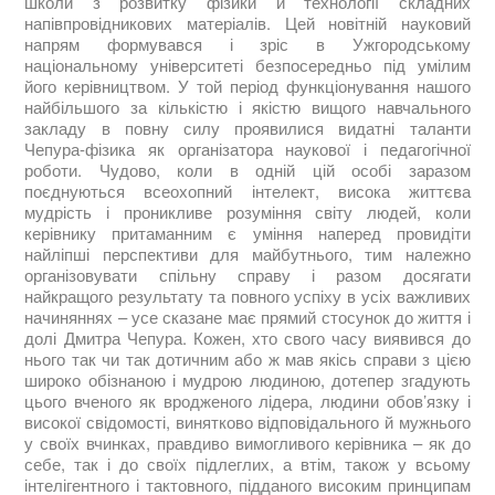
школи з розвитку фізики й технології складних
напівпровідникових матеріалів. Цей новітній науковий
напрям формувався і зріс в Ужгородському
національному університеті безпосередньо під умілим
його керівництвом. У той період функціонування нашого
найбільшого за кількістю і якістю вищого навчального
закладу в повну силу проявилися видатні таланти
Чепура-фізика як організатора наукової і педагогічної
роботи. Чудово, коли в одній цій особі заразом
поєднуються всеохопний інтелект, висока життєва
мудрість і проникливе розуміння світу людей, коли
керівнику притаманним є уміння наперед провидіти
найліпші перспективи для майбутнього, тим належно
організовувати спільну справу і разом досягати
найкращого результату та повного успіху в усіх важливих
начиняннях – усе сказане має прямий стосунок до життя і
долі Дмитра Чепура. Кожен, хто свого часу виявився до
нього так чи так дотичним або ж мав якісь справи з цією
широко обізнаною і мудрою людиною, дотепер згадують
цього вченого як вродженого лідера, людини обов’язку і
високої свідомості, винятково відповідального й мужнього
у своїх вчинках, правдиво вимогливого керівника – як до
себе, так і до своїх підлеглих, а втім, також у всьому
інтелігентного і тактовного, підданого високим принципам