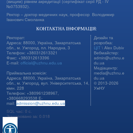
(вищим) рівнем акредитації (сертифікат серії РД - IV
№0753932).
Ректор – доктор медичних наук, професор
Володимир
Іванович Смоланка
КОНТАКТНА ІНФОРМАЦІЯ:
Ректорат:
Дизайн та
Адреса: 88000, Україна, Закарпатська
розробка:
обл., м. Ужгород, пл. Народна, 3
ЦІТ
\ Alex Dubiv
Телефон: +380312613321
Вебмайстер:
Факс: +380312613396
admin@uzhnu.e
E-mail:
official@uzhnu.edu.ua
du.ua
Медіацентр:
Приймальна комісія:
media@uzhnu.e
Адреса: 88000, Україна, Закарпатська
du.ua
обл., м. Ужгород, вул. Університетська, 14,
© 2013-2026
кімн. 228
УжНУ
Телефон: +380961238967,
+380668293538 E-
mail:
admission@uzhnu.edu.ua
SQL час: 0 с.
Згенеровано за: 0.018