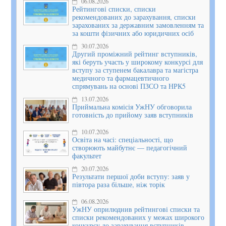
06.08.2026
Рейтингові списки, списки
рекомендованих до зарахування, списки
зарахованих за державним замовленням та
за кошти фізичних або юридичних осіб
30.07.2026
Другий проміжний рейтинг вступників,
які беруть участь у широкому конкурсі для
вступу за ступенем бакалавра та магістра
медичного та фармацевтичного
спрямувань на основі ПЗСО та НРК5
13.07.2026
Приймальна комісія УжНУ обговорила
готовність до прийому заяв вступників
10.07.2026
Освіта на часі: спеціальності, що
створюють майбутнє — педагогічний
факультет
20.07.2026
Результати першої доби вступу: заяв у
півтора раза більше, ніж торік
06.08.2026
УжНУ оприлюднив рейтингові списки та
списки рекомендованих у межах широкого
конкурсу до зарахування вступників