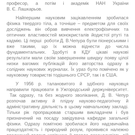
професор, а потім і академік НАН України
В. Є. Лашкарьов.
Найпершим науковим зацікавленням зробилася
фізика твердого тіла, а точніше – предметом для своїх
досліджень він обрав вивчення електрофізичних та
оптичних властивостей монокристалів йодистої ртуті та
кадмію. Ці перші роботи Д. В.Чепура були піонерськими і
вже такими, що їх можна віднести до числа
фундаментальних. Здобуті в КДУ цікаві наукові
результати мали своїм завершенням швидку появу цілої
низки вагомих публікацій його авторства одразу в
солідних наукових журналах. Їх ураз було помічено як у
науковому товаристві тодішнього СРСР, так і в США.
У 1956 р. талановитого й здібного науковця
направили працювати в Ужгородський держуніверситет.
Так одразу, та без жодного зволікання, Д. В. Чепур
розпочав активну й плідну науково-педагогічну й
адміністративну діяльність в цьому навчальному закладі.
Тільки рік пропрацював старшим викладачем і був
призначений на посаду завідувача кафедри загальної
фізики. Одразу помітною зробилася його надзвичайна
працездатність і природний розум, проявився належно
вроджений талант керівника й тверда розсудливість дій