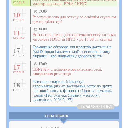
серпня
магістр на основі НРК6 / НРК7
09:00
10
Реєстрація заяв для вступу за освітнім ступенем
серпня
доктор філософії
18:00
11
Виконання вимог для зарахування вступниками
серпня
на основі ПЗСО та НРК5 - до 18:00 11 серпня
Громадське обговорення проєктів документів
17
УжНУ щодо імплементації положень Закону
серпня
України "Про академічну доброчесність"
17:00
17
ЄВІ-2026: спеціально організовані сесії,
серпня
завершення реєстрації
Навчально-науковий Інститут
18
євроінтеграційних досліджень готує до друку
серпня
черговий випуск фахового збірника наукових
праць «Геополітика України – історія і
сучасність» 2026 2 (37)
ПЕРЕГЛЯНУТИ ВСІ
ТОП-НОВИНИ