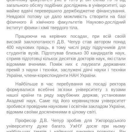
загального обсягу подібних досліджень в університеті, що
майже вдвічі перевершило держбюджетне фінансування.
Невдовзі потому це дало можливість створити на базі
фізичного й хімічного факультетів Науково-дослідний
інститут фізики і хімії твердого тіла.
Працюючи на керівних посадах, при всій своїй
високій заклопотаності Д.В. Чепур став автором понад
400 наукових праць, в тому числі ряду підручників для
студентів вузів. Підготував близько 30 кандидатів наук,
сприяв підготовці кількох десятків докторів наук, які стали
відомими вченими. Поміж них є лауреати державних
премій з науки і техніки, заслужені діячі науки і техніки
України, члени-кореспонденти НАН України.
Найбільше в час перебування на посаді ректора
формувалися всебічні зв’язки університету з вузами
нашої країни та ряду зарубіжних держав, установами
Академії наук. Саме під його керівництвом університет
зробився провідним науковим і освітнім закладом України,
відомим своїми досягненнями в цілому світі.
Професор Д.В. Чепур зробив для Ужгородського
університету дуже багато. УжНУ досяг при ньому
найбільших темпів і найвищої динаміки розвитку. Він