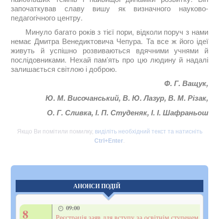
започаткував славу вишу як визначного науково-
педагогічного центру.
Минуло багато років з тієї пори, відколи поруч з нами
немає Дмитра Венедиктовича Чепура. Та все ж його ідеї
живуть й успішно розвиваються вдячними учнями й
послідовниками. Нехай пам’ять про цю людину й надалі
залишається світлою і доброю.
Ф. Г. Ващук,
Ю. М. Височанський, В. Ю. Лазур, В. М. Різак,
О. Г. Сливка, І. П. Студеняк, І. І. Шафраньош
Якщо Ви помітили помилку,
виділіть необхідний текст та натисніть
Ctrl+Enter
.
АНОНСИ ПОДІЙ
09:00
8
Реєстрація заяв для вступу за освітнім ступенем