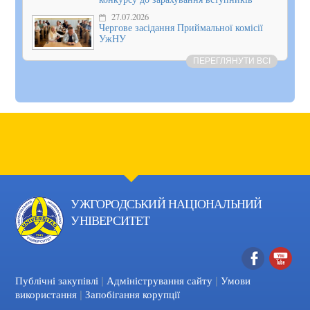
27.07.2026
Чергове засідання Приймальної комісії
УжНУ
ПЕРЕГЛЯНУТИ ВСІ
УЖГОРОДСЬКИЙ НАЦІОНАЛЬНИЙ
УНІВЕРСИТЕТ
|
|
Facebook
YouTube
Публічні закупівлі
Адміністрування сайту
Умови
|
використання
Запобігання корупції