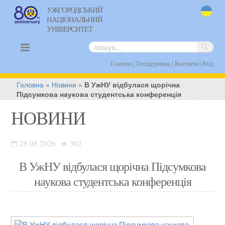
УЖГОРОДСЬКИЙ
НАЦІОНАЛЬНИЙ
uk
УНІВЕРСИТЕТ
|
|
|
Головна
Техпідтримка
Контакти
Вхід
Головна
»
Новини
»
В УжНУ відбулася щорічна
Підсумкова наукова студентська конференція
НОВИНИ
28.05.2026
302
В УжНУ відбулася щорічна Підсумкова
наукова студентська конференція