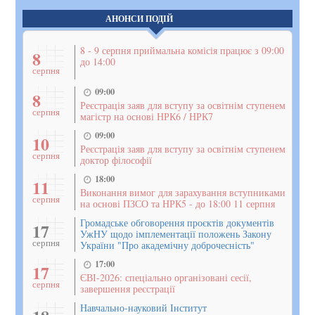
АНОНСИ ПОДІЙ
8 - 9 серпня приймальна комісія працює з 09:00
8
до 14:00
серпня
09:00
8
Реєстрація заяв для вступу за освітнім ступенем
серпня
магістр на основі НРК6 / НРК7
09:00
10
Реєстрація заяв для вступу за освітнім ступенем
серпня
доктор філософії
18:00
11
Виконання вимог для зарахування вступниками
серпня
на основі ПЗСО та НРК5 - до 18:00 11 серпня
Громадське обговорення проєктів документів
17
УжНУ щодо імплементації положень Закону
серпня
України "Про академічну доброчесність"
17:00
17
ЄВІ-2026: спеціально організовані сесії,
серпня
завершення реєстрації
Навчально-науковий Інститут