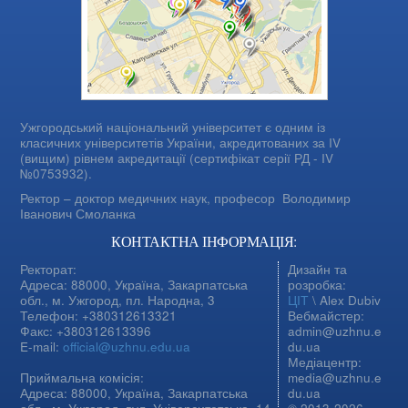
Ужгородський національний університет є одним із
класичних університетів України, акредитованих за IV
(вищим) рівнем акредитації (сертифікат серії РД - IV
№0753932).
Ректор – доктор медичних наук, професор
Володимир
Іванович Смоланка
КОНТАКТНА ІНФОРМАЦІЯ:
Ректорат:
Дизайн та
Адреса: 88000, Україна, Закарпатська
розробка:
обл., м. Ужгород, пл. Народна, 3
ЦІТ
\ Alex Dubiv
Телефон: +380312613321
Вебмайстер:
Факс: +380312613396
admin@uzhnu.e
E-mail:
official@uzhnu.edu.ua
du.ua
Медіацентр:
Приймальна комісія:
media@uzhnu.e
Адреса: 88000, Україна, Закарпатська
du.ua