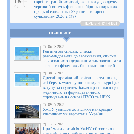
18
євроінтеграційних досліджень готує до друку
серпня
черговий випуск фахового збірника наукових
праць «Геополітика України – історія і
сучасність» 2026 2 (37)
ПЕРЕГЛЯНУТИ ВСІ
ТОП-НОВИНИ
06.08.2026
Рейтингові списки, списки
рекомендованих до зарахування, списки
зарахованих за державним замовленням та
за кошти фізичних або юридичних осіб
30.07.2026
Другий проміжний рейтинг вступників,
які беруть участь у широкому конкурсі для
вступу за ступенем бакалавра та магістра
медичного та фармацевтичного
спрямувань на основі ПЗСО та НРК5
09.07.2026
УжНУ увійшов до вісімки найкращих
класичних університетів України
13.07.2026
Приймальна комісія УжНУ обговорила
готовність до прийому заяв вступників