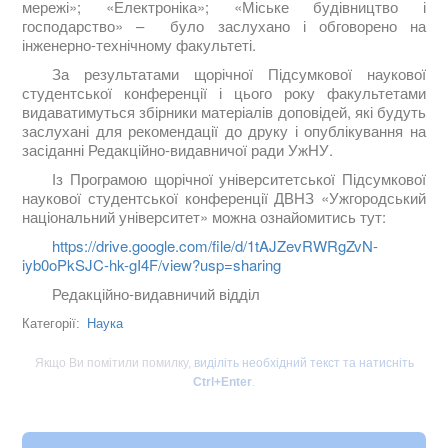
мережі»; «Електроніка»; «Міське будівництво і
господарство» – було заслухано і обговорено на
інженерно-технічному факультеті.
За результатами щорічної Підсумкової наукової
студентської конференції і цього року факультетами
видаватимуться збірники матеріалів доповідей, які будуть
заслухані для рекомендації до друку і опублікування на
засіданні Редакційно-видавничої ради УжНУ.
Із Програмою щорічної університетської Підсумкової
наукової студентської конференції ДВНЗ «Ужгородський
національний університет» можна ознайомитись
тут:
https://drive.google.com/file/d/1tAJZevRWRgZvN-
iyb0oPkSJC-hk-gI4F/view?usp=sharing
Редакційно-видавничий відділ
Наука
Категорії:
Якщо Ви помітили помилку,
виділіть необхідний текст та натисніть
Ctrl+Enter
.