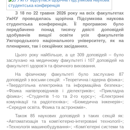
З 18 по 22 травня 2026 року на всіх факультетах
УжНУ проводилась щорічна Підсумкова наукова
студентська конференція. Її програмою було
передбачено понад тисячу двісті доповідей
здобувачів вищої освіти усіх факультетів
Ужгородського національного університету, як на
пленарних, так і секційних засіданнях.
Цього року найбільше, а це 309 доповідей – було
заслухано на медичному факультеті і 107 доповідей на
факультеті здоров’я та фізичного виховання.
На фізичному факультеті було заслухано 87
доповідей з восьми секцій: «Теоретична і ядерна фізика»;
«Твердотільна електроніка та інформаційна безпека»;
«Фізика напівпровідників і діелектриків»; «Прикладна
фізика»; «Студентів 1-го та 2-го курсу»; «Електронні
комунікації та радіотехніка»; «Біомедична інженерія»;
«Середня освіта. Фізика та астрономія».
Також 85 наукових доповідей з таких секцій як:
«Автоматизація та комп’ютерно-інтегровані технології»;
«Технологія машинобудування»; «Комп’ютерні системи та