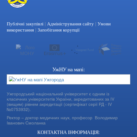
|
|
Facebook
YouTube
Публічні закупівлі
Адміністрування сайту
Умови
|
використання
Запобігання корупції
УжНУ на мапі:
Ужгородський національний університет є одним із
класичних університетів України, акредитованих за IV
(вищим) рівнем акредитації (сертифікат серії РД - IV
№0753932).
Ректор – доктор медичних наук, професор
Володимир
Іванович Смоланка
КОНТАКТНА ІНФОРМАЦІЯ: