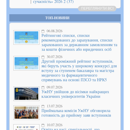
сучасність» 2026 2 (37)
ПЕРЕГЛЯНУТИ ВСІ
ТОП-НОВИНИ
06.08.2026
Рейтингові списки, списки
рекомендованих до зарахування, списки
зарахованих за державним замовленням та
за кошти фізичних або юридичних осіб
30.07.2026
Другий проміжний рейтинг вступників,
які беруть участь у широкому конкурсі для
вступу за ступенем бакалавра та магістра
медичного та фармацевтичного
спрямувань на основі ПЗСО та НРК5
09.07.2026
УжНУ увійшов до вісімки найкращих
класичних університетів України
13.07.2026
Приймальна комісія УжНУ обговорила
готовність до прийому заяв вступників
10.07.2026
Освіта на часі: спеціальності, що