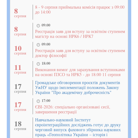
8 - 9 серпня приймальна комісія працює з 09:00
8
до 14:00
серпня
09:00
8
Реєстрація заяв для вступу за освітнім ступенем
серпня
магістр на основі НРК6 / НРК7
09:00
10
Реєстрація заяв для вступу за освітнім ступенем
серпня
доктор філософії
18:00
11
Виконання вимог для зарахування вступниками
серпня
на основі ПЗСО та НРК5 - до 18:00 11 серпня
Громадське обговорення проєктів документів
17
УжНУ щодо імплементації положень Закону
серпня
України "Про академічну доброчесність"
17:00
17
ЄВІ-2026: спеціально організовані сесії,
серпня
завершення реєстрації
Навчально-науковий Інститут
18
євроінтеграційних досліджень готує до друку
серпня
черговий випуск фахового збірника наукових
праць «Геополітика України – історія і