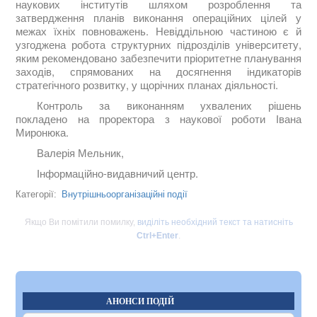
наукових інститутів шляхом розроблення та
затвердження планів виконання операційних цілей у
межах їхніх повноважень. Невіддільною частиною є й
узгоджена робота структурних підрозділів університету,
яким рекомендовано забезпечити пріоритетне планування
заходів, спрямованих на досягнення індикаторів
стратегічного розвитку, у щорічних планах діяльності.
Контроль за виконанням ухвалених рішень
покладено на проректора з наукової роботи Івана
Миронюка.
Валерія Мельник,
Інформаційно-видавничий центр.
Внутрішньоорганізаційні події
Категорії:
Якщо Ви помітили помилку,
виділіть необхідний текст та натисніть
Ctrl+Enter
.
АНОНСИ ПОДІЙ