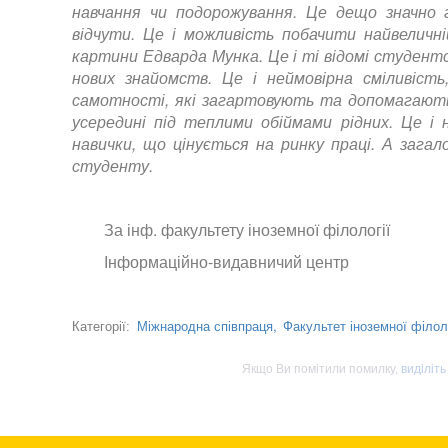
навчання чи подорожування. Це дещо значно 
відчути. Це і можливість побачити найвеличн
картини Едварда Мунка. Це і ті відомі студентсь
нових знайомств. Це і неймовірна сміливіст
самотності, які загартовують та допомагають
усередині під теплими обіймами рідних. Це і не
навички, що цінується на ринку праці. А заг
студенту.
За інф. факультету іноземної філології
Інформаційно-видавничий центр
Міжнародна співпраця,
Факультет іноземної філол
Категорії:
Якщо Ви помітили помилку,
виділіть