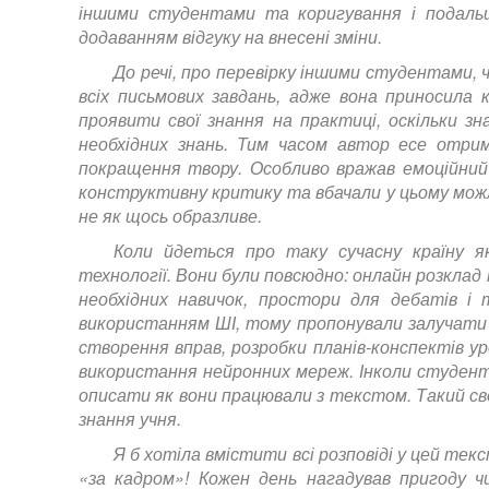
іншими студентами та коригування і подаль
додаванням відгуку на внесені зміни.
До речі, про перевірку іншими студентами, ч
всіх письмових завдань, адже вона приносила 
проявити свої знання на практиці, оскільки зн
необхідних знань. Тим часом автор есе отрим
покращення твору. Особливо вражав емоційний 
конструктивну критику та вбачали у цьому можл
не як щось образливе.
Коли йдеться про таку сучасну країну 
технології. Вони були повсюдно: онлайн розклад 
необхідних навичок, простори для дебатів і
використанням ШІ, тому пропонували залучати 
створення вправ, розробки планів-конспектів ур
використання нейронних мереж. Інколи студенті
описати як вони працювали з текстом. Такий св
знання учня.
Я б хотіла вмістити всі розповіді у цей тек
«за кадром»! Кожен день нагадував пригоду 