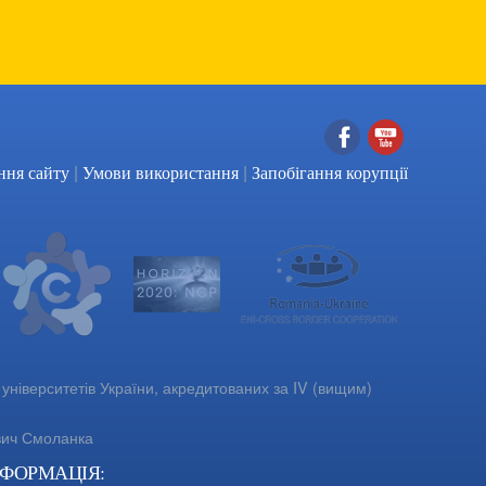
|
|
Facebook
YouTube
ння сайту
Умови використання
Запобігання корупції
університетів України, акредитованих за IV (вищим)
вич Смоланка
НФОРМАЦІЯ: