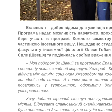
Erasmus + – добре відома для ужнівців про
Програма надає можливість навчатися, прохо
бере участь в програмі. Кожного семестр
частинкою іноземного вишу. Нещодавно
студе
факультету іноземної філології Олеся Гоб
Євле (Швеція) та поділилась своїми враження
–
Моя подорож до Швеції за програмою Ераз
і попереду чекав складний маршрут: Ужгород - К
відчула між літнім, сонячним Ужгородом та холо
холодної води вилили. А потім ритм життя зн
поселитись у гуртожиток, оформити доку
університетом.
Хочу додати ліричний відступ про гуртож
місяців. Відчувався славнозвісний скандинавськ
була поділена на 2 частини: кухня-студія та нев