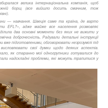
биралася велика інтернаціональна компанія, щоб
авжній борщ (все вийшло досить смачним, тож
вні).
ини — навчання. Швеція саме та країна, де варто
ати EFL?», адже майже все населення розмовляє
иділила два основні моменти без яких не вижити у
мічна доброчесність. Радували детальні інструкції
ри вже підготовленими, обговорювати незрозумілі під
висловлювати свої думки щодо деяких аспектів.
жало, як старанно мої одногрупники готувалися до
іпали надскладні проблеми, які можуть трапитися у