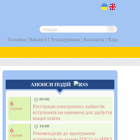
uk
en
|
|
|
|
Головна
Вакансії
Техпідтримка
Контакти
Вхід
АНОНСИ ПОДІЙ
09:00
6
Реєстрація електронних кабінетів
серпня
вступників на навчання для здобуття
вищої освіти
10:00
6
Рекомендація до зарахування
серпня
вступників на основі ПЗСО та НРК5