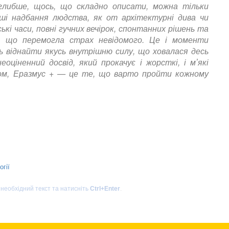
глибше, щось, що складно описати, можна тільки
іші надбання людства, як от архітектурні дива чи
кі часи, повні гучних вечірок, спонтанних рішень та
ь, що перемогла страх невідомого. Це і моменти
 віднайти якусь внутрішню силу, що ховалася десь
оціненний досвід, який прокачує і жорсткі, і мʼякі
алом, Еразмус + — це те, що варто пройти кожному
огії
 необхідний текст та натисніть
Ctrl+Enter
.