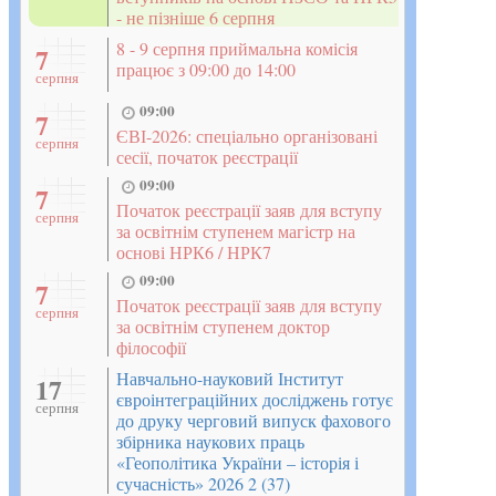
- не пізніше 6 серпня
8 - 9 серпня приймальна комісія
7
працює з 09:00 до 14:00
серпня
09:00
7
ЄВІ-2026: спеціально організовані
серпня
сесії, початок реєстрації
09:00
7
Початок реєстрації заяв для вступу
серпня
за освітнім ступенем магістр на
основі НРК6 / НРК7
09:00
7
Початок реєстрації заяв для вступу
серпня
за освітнім ступенем доктор
філософії
Навчально-науковий Інститут
17
євроінтеграційних досліджень готує
серпня
до друку черговий випуск фахового
збірника наукових праць
«Геополітика України – історія і
сучасність» 2026 2 (37)