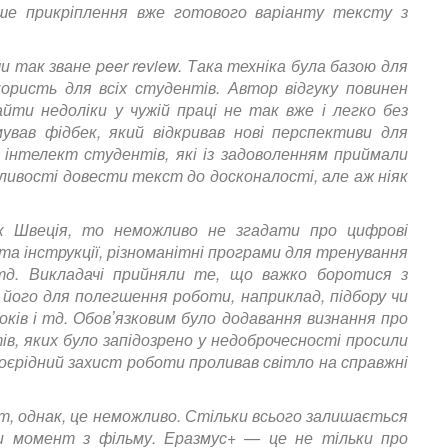
ше прикріплення вже готового варіанту тексту з
и так зване peer review. Така техніка була базою для
користь для всіх студентів. Автор відгуку повинен
айти недоліки у чужій праці не так вже і легко без
ував фідбек, який відкривав нові перспективи для
інтелект студентів, які із задоволенням приймали
ивості довести текст до досконалості, але аж ніяк
як Швеція, то неможливо не згадати про цифрові
та інструкції, різноманітні програми для тренування
 тд. Викладачі прийняли те, що важко боротися з
його для полегшення роботи, наприклад, підбору чи
оків і тд. Обовʼязковим було додавання визнання про
в, яких було запідозрено у недоброчесності просили
оєрідний захист роботи проливав світло на справжні
ст, однак, це неможливо. Стільки всього залишається
чи момент з фільму. Еразмус+ — це не тільки про