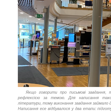
Якщо говорити про письмові завдання, 
рефлексією за темою. Для написання так
літератури, тому виконання завдання займало де
Написання есе відбувалося у два етапи: підгот