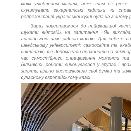
моїм улюбленим місцем, адже там не рідко з
скуштувати закарпатські кіфлики чи спр
репрезентація української кухні була на гідному рі
Зараз повертаємося до найцікавішої част
шукати відповідь на запитання «Як виклад
англійською наче рідною мовою. Для себе я в
шведському університеті: самоосвіта та акаде
викладачів, які допомагали приходити на семіна
час самостійного опрацювання моменти та 
Більшість роботи виконувалася у групах і вра
занять, вільно висловлювали свої думки та зач
сучасному європейському класі.