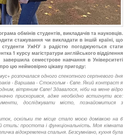
грама обмінів студентів, викладачів та науковців.
дити стажування чи викладати в іншій країні, що
у студенти УжНУ з радістю погоджуються стати
нтка 1 курсу магістратури англійського відділення
ан завершила семестрове навчання
в
Університеті
 про цю неймовірно цікаву пригоду:
мус+ розпочалася одного спекотного серпневого дня
раків - Варшава - Стокгольм - Євле. Який контраст я
дним, вітряним Євле! Здавалося, ніби на мене відро
ачно прискорився, адже необхідно встигнути все:
менти, досліджувати місто, познайомитися з
иток, оскільки те місце стало моєю домівкою на 6
ий стиль: простота і функціональність. Моя кімната
еличка відокремлена спальня. Безсумнівно, кухня була