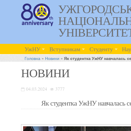
УЖГОРОДСЬ
НАЦІОНАЛЬ
УНІВЕРСИТЕ
УжНУ
Вступникам
Студенту
Нау
Головна
»
Новини
»
Як студентка УжНУ навчалась се
НОВИНИ
04.03.2024
3777
Як студентка УжНУ навчалась се