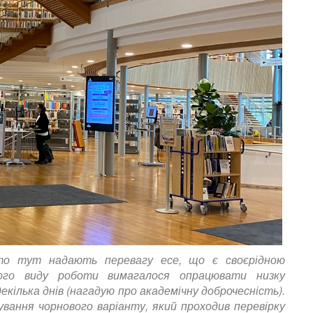
то тут надають перевагу есе, що є своєрідною
ого виду роботи вимагалося опрацювати низку
кілька днів (нагадую про академічну доброчесність).
ування чорнового варіанту, який проходив перевірку