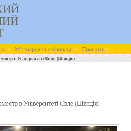
КИЙ
НИЙ
Т
ка
Міжнародна співпраця
Проєкти
местр в Університеті Євле (Швеція)
местр в Університеті Євле (Швеція)