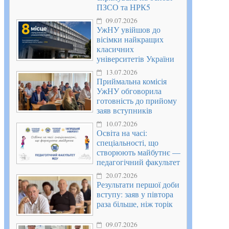
ПЗСО та НРК5
09.07.2026
УжНУ увійшов до
вісімки найкращих
класичних
університетів України
13.07.2026
Приймальна комісія
УжНУ обговорила
готовність до прийому
заяв вступників
10.07.2026
Освіта на часі:
спеціальності, що
створюють майбутнє —
педагогічний факультет
20.07.2026
Результати першої доби
вступу: заяв у півтора
раза більше, ніж торік
09.07.2026