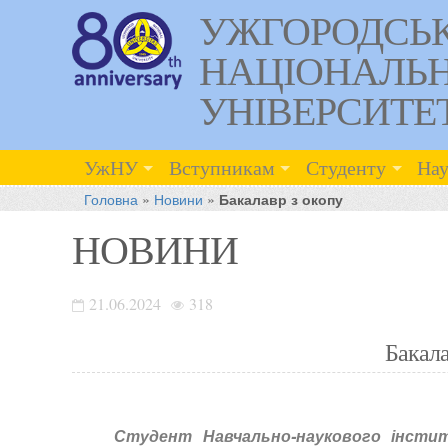
УЖГОРОДСЬ
НАЦІОНАЛЬ
УНІВЕРСИТЕ
УжНУ
Вступникам
Студенту
Нау
Головна
»
Новини
»
Бакалавр з окопу
НОВИНИ
21.06.2024
318
Бакала
Студент Навчально-наукового інсти