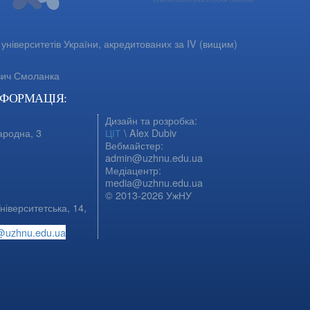
університетів України, акредитованих за IV (вищим)
вич Смоланка
НФОРМАЦІЯ:
Дизайн та розробка:
ародна, 3
ЦІТ
\ Alex Dubiv
Вебмайстер:
admin@uzhnu.edu.ua
Медіацентр:
media@uzhnu.edu.ua
© 2013-2026 УжНУ
ніверситетська, 14,
@uzhnu.edu.ua