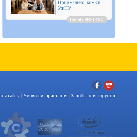
Приймальної комісії
УжНУ
ПЕРЕГЛЯНУТИ ВСІ
|
|
Facebook
YouTube
ння сайту
Умови використання
Запобігання корупції