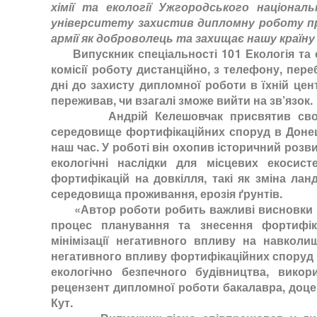
хімії та екології Ужгородського національ
університету захистив дипломну роботу пря
армії як доброволець та захищає нашу країну
Випускник спеціальності 101 Екологія та 
комісії роботу дистанційно, з телефону, пер
дні до захисту дипломної роботи в їхній цен
переживав, чи взагалі зможе вийти на зв’язок.
Андрій Келешовчак присвятив свою р
середовище фортифікаційних споруд в Донець
наш час. У роботі він охопив історичний розви
екологічні наслідки для місцевих екосис
фортифікацій на довкілля, такі як зміна лан
середовища проживання, ерозія ґрунтів.
«Автор роботи робить важливі висновки про 
процес планування та знесення фортифік
мінімізації негативного впливу на навкол
негативного впливу фортифікаційних споруд 
екологічно безпечного будівництва, викори
рецензент дипломної роботи бакалавра, доцент 
Кут.