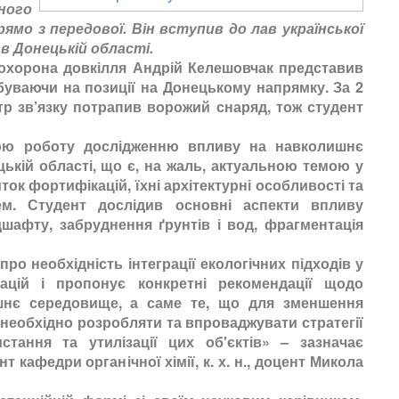
ного
мо з передової. Він вступив до лав української
 в Донецькій області.
охорона довкілля Андрій Келешовчак представив
ебуваючи на позиції на Донецькому напрямку. За 2
тр зв’язку потрапив ворожий снаряд, тож студент
оботу дослідженню впливу на навколишнє
кій області, що є, на жаль, актуальною темою у
ток фортифікацій, їхні архітектурні особливості та
тем. Студент дослідив основні аспекти впливу
дшафту, забруднення ґрунтів і вод, фрагментація
необхідність інтеграції екологічних підходів у
ацій і пропонує конкретні рекомендації щодо
ишнє середовище, а саме те, що для зменшення
необхідно розробляти та впроваджувати стратегії
стання та утилізації цих об'єктів» – зазначає
кафедри органічної хімії, к. х. н., доцент Микола