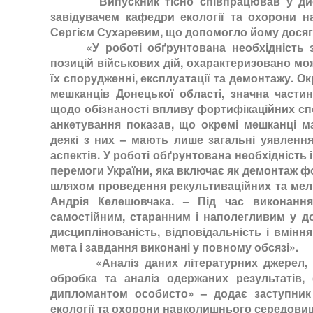
Випускник тісно співпрацював у дистан
завідувачем кафедри екології та охорони н
Сергієм Сухаревим, що допомогло йому досягт
«У роботі обґрунтована необхідність зв
позицій військових дій, охарактеризовано мо
їх спорудженні, експлуатації та демонтажу. О
мешканців Донецької області, значна части
щодо обізнаності впливу фортифікаційних спор
анкетування показав, що окремі мешканці м
деякі з них – мають лише загальні уявлення
аспектів. У роботі обґрунтована необхідність 
перемоги України, яка включає як демонтаж фо
шляхом проведення рекультиваційних та мелі
Андрія Келешовчака. – Під час виконання
самостійним, старанним і наполегливим у д
дисциплінованість, відповідальність і вмінн
мета і завдання виконані у повному обсязі».
«Аналіз даних літературних джерел, ос
обробка та аналіз одержаних результатів
дипломантом особисто» – додає заступник 
екології та охорони навколишнього середовища,