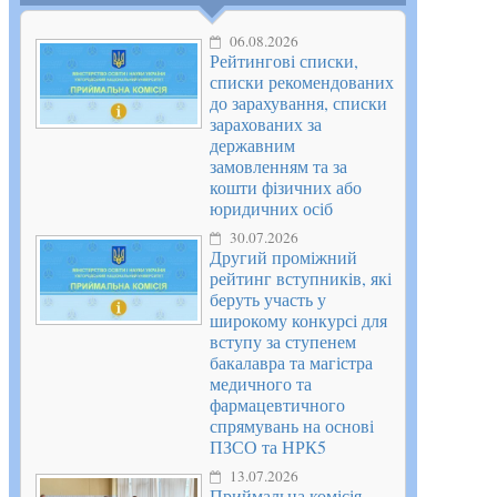
06.08.2026
Рейтингові списки,
списки рекомендованих
до зарахування, списки
зарахованих за
державним
замовленням та за
кошти фізичних або
юридичних осіб
30.07.2026
Другий проміжний
рейтинг вступників, які
беруть участь у
широкому конкурсі для
вступу за ступенем
бакалавра та магістра
медичного та
фармацевтичного
спрямувань на основі
ПЗСО та НРК5
13.07.2026
Приймальна комісія