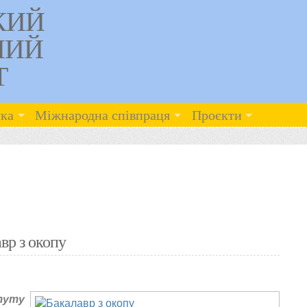
КИЙ
НИЙ
Т
ка
Міжнародна співпраця
Проєкти
вр з окопу
туту