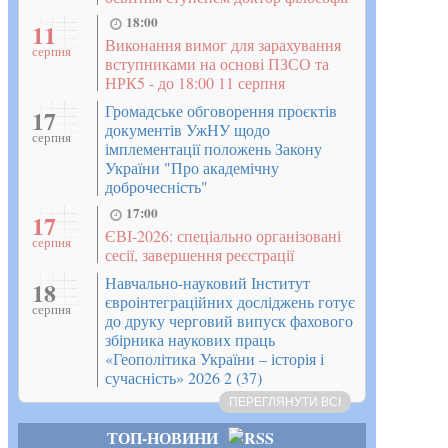
18:00
11
Виконання вимог для зарахування
серпня
вступниками на основі ПЗСО та
НРК5 - до 18:00 11 серпня
Громадське обговорення проєктів
17
документів УжНУ щодо
серпня
імплементації положень Закону
України "Про академічну
доброчесність"
17:00
17
ЄВІ-2026: спеціально організовані
серпня
сесії, завершення реєстрації
Навчально-науковий Інститут
18
євроінтеграційних досліджень готує
серпня
до друку черговий випуск фахового
збірника наукових праць
«Геополітика України – історія і
сучасність» 2026 2 (37)
ПЕРЕГЛЯНУТИ ВСІ
ТОП-НОВИНИ