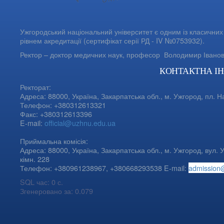
Ужгородський національний університет є одним із класичних 
рівнем акредитації (сертифікат серії РД - IV №0753932).
Ректор – доктор медичних наук, професор
Володимир Івано
КОНТАКТНА І
Ректорат:
Адреса: 88000, Україна, Закарпатська обл., м. Ужгород, пл. Н
Телефон: +380312613321
Факс: +380312613396
E-mail:
official@uzhnu.edu.ua
Приймальна комісія:
Адреса: 88000, Україна, Закарпатська обл., м. Ужгород, вул. У
кімн. 228
Телефон: +380961238967, +380668293538 E-mail:
admission
SQL час: 0 с.
Згенеровано за: 0.079