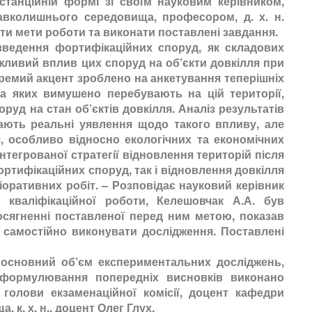
ційній формі зі своїм науковим керівником,
авколишнього середовища, професором, д. х. н.
и мети роботи та виконати поставлені завдання.
едення фортифікаційних споруд, як складових
жливий вплив цих споруд на об’єкти довкілля при
кремий акцент зроблено на анкетування теперішніх
на яких вимушено перебувають на цій території,
уд на стан об’єктів довкілля. Аналіз результатів
ають реальні уявлення щодо такого впливу, але
, особливо відносно екологічних та економічних
інтегрованої стратегії відновлення територій після
ртифікаційних споруд, так і відновлення довкілля
оративних робіт. – Розповідає науковий керівник
 кваліфікаційної роботи, Келешовчак А.А. був
осягненні поставленої перед ним метою, показав
я самостійно виконувати дослідження. Поставлені
новний об’єм експериментальних досліджень,
, формулювання попередніх висновків виконано
голови екзаменаційної комісії, доцент кафедри
 к. х. н., доцент Олег Глух.