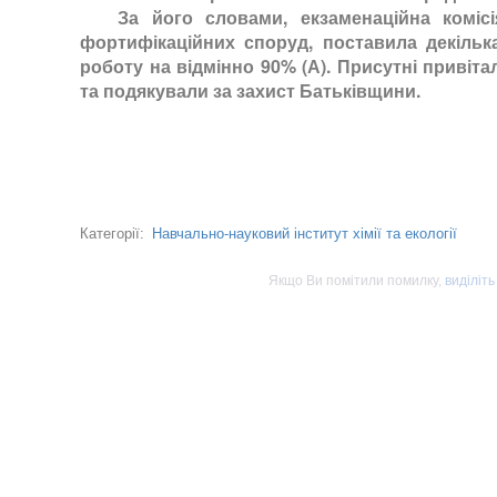
За його словами, екзаменаційна комісія
фортифікаційних споруд, поставила декіль
роботу на відмінно 90% (А). Присутні привіт
та подякували за захист Батьківщини.
Навчально-науковий інститут хімії та екології
Категорії:
Якщо Ви помітили помилку,
виділіть