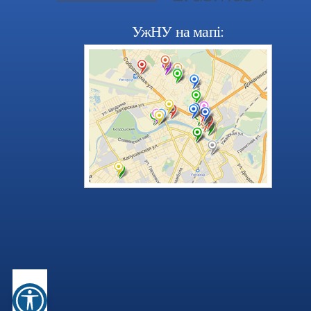
УжНУ на мапі: