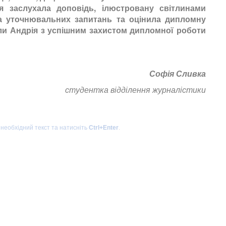
 заслухала доповідь, ілюстровану світлинами
ка уточнювальних запитань та оцінила дипломну
али Андрія з успішним захистом дипломної роботи
Софія Сливка
студентка відділення журналістики
 необхідний текст та натисніть
Ctrl+Enter
.