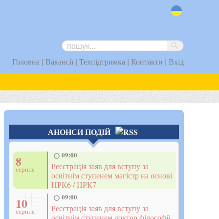
uk
|
|
|
|
Головна
Вакансії
Техпідтримка
Контакти
Вхід
АНОНСИ ПОДІЙ
09:00
8
Реєстрація заяв для вступу за
серпня
освітнім ступенем магістр на основі
НРК6 / НРК7
09:00
10
Реєстрація заяв для вступу за
серпня
освітнім ступенем доктор філософії