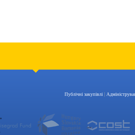
|
Публічні закупівлі
Адмініструва