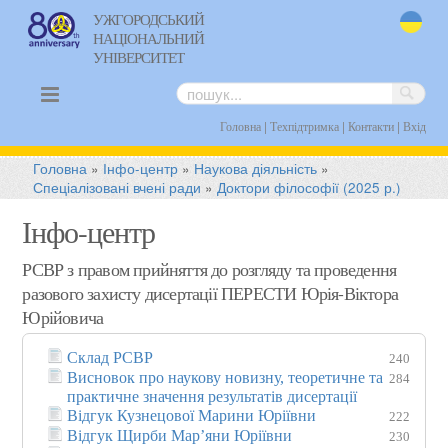
УЖГОРОДСЬКИЙ
НАЦІОНАЛЬНИЙ
uk
УНІВЕРСИТЕТ
|
|
|
Головна
Техпідтримка
Контакти
Вхід
Головна
»
Інфо-центр
»
Наукова діяльність
»
Спеціалізовані вчені ради
»
Доктори філософії (2025 р.)
Інфо-центр
РСВР з правом прийняття до розгляду та проведення
разового захисту дисертації ПЕРЕСТИ Юрія-Віктора
Юрійовича
Склад РСВР
240
Висновок про наукову новизну, теоретичне та
284
практичне значення результатів дисертації
Відгук Кузнецової Марини Юріївни
222
Відгук Щирби Мар’яни Юріївни
230