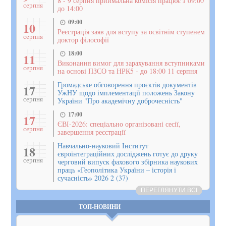
8 - 9 серпня приймальна комісія працює з 09:00
серпня
до 14:00
09:00
10
Реєстрація заяв для вступу за освітнім ступенем
серпня
доктор філософії
18:00
11
Виконання вимог для зарахування вступниками
серпня
на основі ПЗСО та НРК5 - до 18:00 11 серпня
Громадське обговорення проєктів документів
17
УжНУ щодо імплементації положень Закону
серпня
України "Про академічну доброчесність"
17:00
17
ЄВІ-2026: спеціально організовані сесії,
серпня
завершення реєстрації
Навчально-науковий Інститут
18
євроінтеграційних досліджень готує до друку
серпня
черговий випуск фахового збірника наукових
праць «Геополітика України – історія і
сучасність» 2026 2 (37)
ПЕРЕГЛЯНУТИ ВСІ
ТОП-НОВИНИ