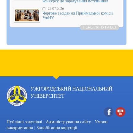
конкурсу до зарахування вступників
27.07.2026
Чергове засідання Приймальної комісії
УжНУ
ПЕРЕГЛЯНУТИ ВСІ
УЖГОРОДСЬКИЙ НАЦІОНАЛЬНИЙ
УНІВЕРСИТЕТ
|
|
Facebook
YouTube
Публічні закупівлі
Адміністрування сайту
Умови
|
використання
Запобігання корупції