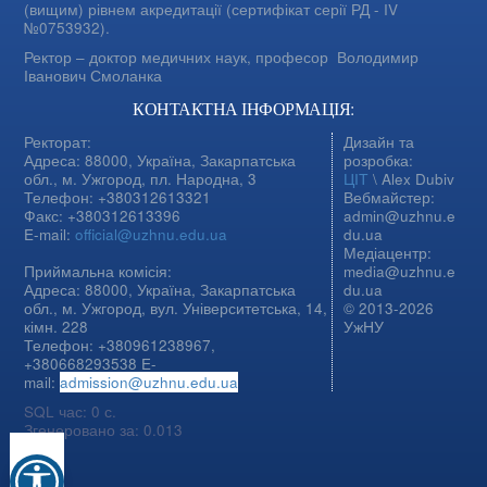
(вищим) рівнем акредитації (сертифікат серії РД - IV
№0753932).
Ректор – доктор медичних наук, професор
Володимир
Іванович Смоланка
КОНТАКТНА ІНФОРМАЦІЯ:
Ректорат:
Дизайн та
Адреса: 88000, Україна, Закарпатська
розробка:
обл., м. Ужгород, пл. Народна, 3
ЦІТ
\ Alex Dubiv
Телефон: +380312613321
Вебмайстер:
Факс: +380312613396
admin@uzhnu.e
E-mail:
official@uzhnu.edu.ua
du.ua
Медіацентр:
Приймальна комісія:
media@uzhnu.e
Адреса: 88000, Україна, Закарпатська
du.ua
обл., м. Ужгород, вул. Університетська, 14,
© 2013-2026
кімн. 228
УжНУ
Телефон: +380961238967,
+380668293538 E-
mail:
admission@uzhnu.edu.ua
SQL час: 0 с.
Згенеровано за: 0.013