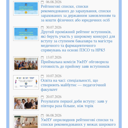
06.08.2026
Рейтингові списки, списки
рекомендованих до зарахування, списки
зарахованих за державним замовленням та
за кошти фізичних або юридичних осіб
30.07.2026
Другий проміжний рейтинг вступників,
які беруть участь у широкому конкурсі для
вступу за ступенем бакалавра та магістра
медичного та фармацевтичного
спрямувань на основі ПЗСО та НРК5
13.07.2026
Приймальна комісія УжНУ обговорила
готовність до прийому заяв вступників
10.07.2026
Освіта на часі: спеціальності, що
створюють майбутнє — педагогічний
факультет
20.07.2026
Результати першої доби вступу: заяв у
півтора раза більше, ніж торік
06.08.2026
УжНУ оприлюднив рейтингові списки та
списки рекомендованих у межах широкого