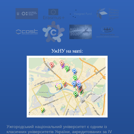
УжНУ на мапі:
Ужгородський національний університет є одним із
класичних університетів України, акредитованих за IV