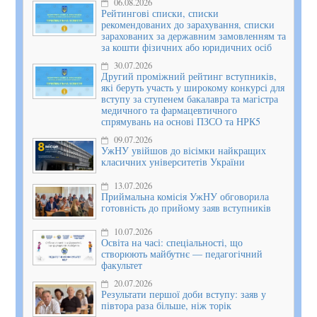
06.08.2026
Рейтингові списки, списки
рекомендованих до зарахування, списки
зарахованих за державним замовленням та
за кошти фізичних або юридичних осіб
30.07.2026
Другий проміжний рейтинг вступників,
які беруть участь у широкому конкурсі для
вступу за ступенем бакалавра та магістра
медичного та фармацевтичного
спрямувань на основі ПЗСО та НРК5
09.07.2026
УжНУ увійшов до вісімки найкращих
класичних університетів України
13.07.2026
Приймальна комісія УжНУ обговорила
готовність до прийому заяв вступників
10.07.2026
Освіта на часі: спеціальності, що
створюють майбутнє — педагогічний
факультет
20.07.2026
Результати першої доби вступу: заяв у
півтора раза більше, ніж торік