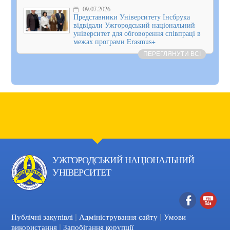
09.07.2026
Представники Університету Інсбрука
відвідали Ужгородський національний
університет для обговорення співпраці в
межах програми Erasmus+
ПЕРЕГЛЯНУТИ ВСІ
УЖГОРОДСЬКИЙ НАЦІОНАЛЬНИЙ
УНІВЕРСИТЕТ
|
|
Facebook
YouTube
Публічні закупівлі
Адміністрування сайту
Умови
|
використання
Запобігання корупції