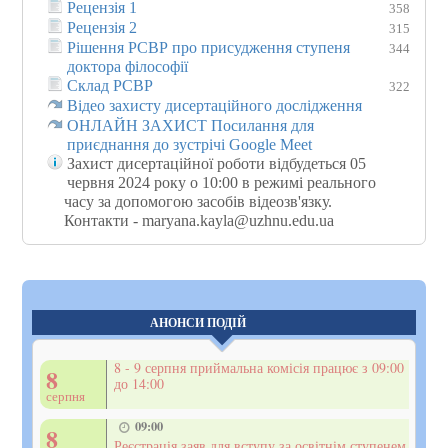
Рецензія 1
358
Рецензія 2
315
Рішення РСВР про присудження ступеня
344
доктора філософії
Склад РСВР
322
Відео захисту дисертаційного дослідження
ОНЛАЙН ЗАХИСТ Посилання для
приєднання до зустрічі Google Meet
Захист дисертаційної роботи відбудеться 05
червня 2024 року о 10:00 в режимі реального
часу за допомогою засобів відеозв'язку.
Контакти - maryana.kayla@uzhnu.edu.ua
АНОНСИ ПОДІЙ
8 - 9 серпня приймальна комісія працює з 09:00
8
до 14:00
серпня
09:00
8
Реєстрація заяв для вступу за освітнім ступенем