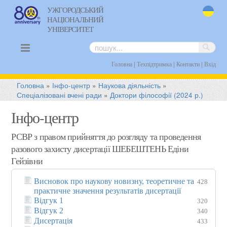
УЖГОРОДСЬКИЙ
НАЦІОНАЛЬНИЙ
uk
УНІВЕРСИТЕТ
|
|
|
Головна
Техпідтримка
Контакти
Вхід
Головна
»
Інфо-центр
»
Наукова діяльність
»
Спеціалізовані вчені ради
»
Доктори філософії (2024 р.)
Інфо-центр
РСВР з правом прийняття до розгляду та проведення
разового захисту дисертації ШЕБЕШТЕНЬ Едіни
Гейзівни
Висновок про наукову новизну, теоретичне та
428
практичне значення результатів дисертації
Відгук 1
320
Відгук 2
340
Дисертація
433