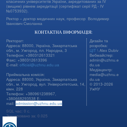
класичних університетів України, акредитованих за IV
(вищим) рівнем акредитації (сертифікат серії РД - IV
№0753932).
Ректор – доктор медичних наук, професор
Володимир
Іванович Смоланка
КОНТАКТНА ІНФОРМАЦІЯ:
Ректорат:
Дизайн та
Адреса: 88000, Україна, Закарпатська
розробка:
обл., м. Ужгород, пл. Народна, 3
ЦІТ
\ Alex Dubiv
Телефон: +380312613321
Вебмайстер:
Факс: +380312613396
admin@uzhnu.e
E-mail:
official@uzhnu.edu.ua
du.ua
Медіацентр:
Приймальна комісія:
media@uzhnu.e
Адреса: 88000, Україна, Закарпатська
du.ua
обл., м. Ужгород, вул. Університетська, 14,
© 2013-2026
кімн. 228
УжНУ
Телефон: +380961238967,
+380668293538 E-
mail:
admission@uzhnu.edu.ua
SQL час: 0 с.
Згенеровано за: 0.025