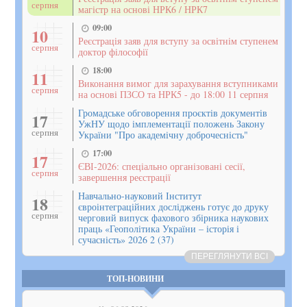
серпня
магістр на основі НРК6 / НРК7
09:00
10
Реєстрація заяв для вступу за освітнім ступенем
серпня
доктор філософії
18:00
11
Виконання вимог для зарахування вступниками
серпня
на основі ПЗСО та НРК5 - до 18:00 11 серпня
Громадське обговорення проєктів документів
17
УжНУ щодо імплементації положень Закону
серпня
України "Про академічну доброчесність"
17:00
17
ЄВІ-2026: спеціально організовані сесії,
серпня
завершення реєстрації
Навчально-науковий Інститут
18
євроінтеграційних досліджень готує до друку
серпня
черговий випуск фахового збірника наукових
праць «Геополітика України – історія і
сучасність» 2026 2 (37)
ПЕРЕГЛЯНУТИ ВСІ
ТОП-НОВИНИ