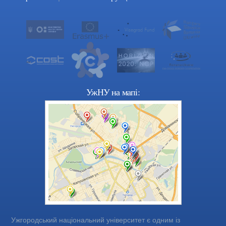
УжНУ на мапі:
Ужгородський національний університет є одним із