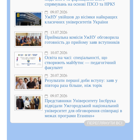
спрямувань на основі ПЗСО та НРК5
09.07.2026
УжНУ увійшов до вісімки найкращих
класичних університетів України
13.07.2026
Приймальна комісія УжНУ обговорила
готовність до прийому заяв вступників
10.07.2026
Освіта на часі: спеціальності, що
створюють майбутнє — педагогічний
факультет
20.07.2026
Результати першої доби вступу: заяв у
півтора раза більше, ніж торік
09.07.2026
Представники Університету Інсбрука
відвідали Ужгородський національний
університет для обговорення співпраці в
межах програми Erasmus+
ПЕРЕГЛЯНУТИ ВСІ