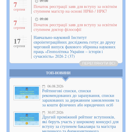
09:00
7
Початок реєстрації заяв для вступу за освітнім
серпня
ступенем магістр на основі НРК6 / НРК7
09:00
7
Початок реєстрації заяв для вступу за освітнім
серпня
ступенем доктор філософії
Навчально-науковий Інститут
17
євроінтеграційних досліджень готує до друку
серпня
черговий випуск фахового збірника наукових
праць «Геополітика України – історія і
сучасність» 2026 2 (37)
ПЕРЕГЛЯНУТИ ВСІ
ТОП-НОВИНИ
06.08.2026
Рейтингові списки, списки
рекомендованих до зарахування, списки
зарахованих за державним замовленням та
за кошти фізичних або юридичних осіб
30.07.2026
Другий проміжний рейтинг вступників,
які беруть участь у широкому конкурсі для
вступу за ступенем бакалавра та магістра
медичного та фармацевтичного