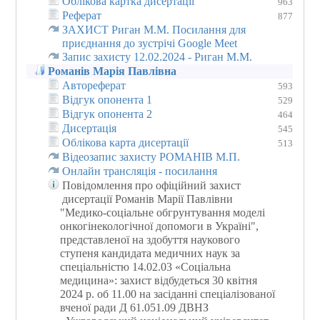
Облікова картка дисертації
963
Реферат
877
ЗАХИСТ Риган М.М. Посилання для
приєднання до зустрічі Google Meet
Запис захисту 12.02.2024 - Риган М.М.
Романів Марія Павлівна
Автореферат
593
Відгук опонента 1
529
Відгук опонента 2
464
Дисертація
545
Облікова карта дисертації
513
Відеозапис захисту РОМАНІВ М.П.
Онлайн трансляція - посилання
Повідомлення про офіційний захист
дисертації Романів Марії Павлівни
"Медико-соціальне обгрунтування моделі
онкогінекологічної допомоги в Україні",
представленої на здобуття наукового
ступеня кандидата медичних наук за
спеціальністю 14.02.03 «Соціальна
медицина»: захист відбудеться 30 квітня
2024 р. об 11.00 на засіданні спеціалізованої
вченої ради Д 61.051.09 ДВНЗ