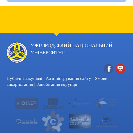
УЖГОРОДСЬКИЙ НАЦІОНАЛЬНИЙ
УНІВЕРСИТЕТ
|
|
Facebook
YouTube
Публічні закупівлі
Адміністрування сайту
Умови
|
використання
Запобігання корупції