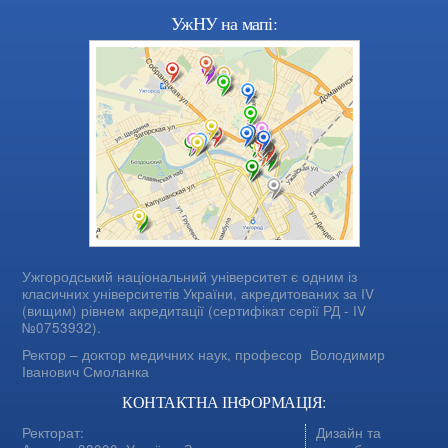
УжНУ на мапі:
Ужгородський національний університет є одним із
класичних університетів України, акредитованих за IV
(вищим) рівнем акредитації (сертифікат серії РД - IV
№0753932).
Ректор – доктор медичних наук, професор
Володимир
Іванович Смоланка
КОНТАКТНА ІНФОРМАЦІЯ:
Ректорат:
Дизайн та