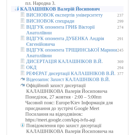
пл. Народна 3.
КАЛАШНІКОВ Валерій Йосипович
ВИСНОВОК експертів університету
237
ВИСНОВОК спецради
299
ВІДГУК опонента ГРИБ Вікторії
274
Анатоліївни
ВІДГУК опонента ДУБЕНКА Андрія
291
Євгенійовича
ВІДГУК опонента ТРІЩИНСЬКОЇ Марини
245
Анатоліївни
ДИСЕРТАЦІЯ КАЛАШНІКОВ В.Й.
369
ОКД
294
РЕФЕРАТ дисертації КАЛАШНІКОВ В.Й.
377
Відеозапис Захист КАЛАШНІКОВ В.Й.
Офіційний захист дисертації
КАЛАШНІКОВА Валерія Йосиповича
Понеділок, 27 жовтня · 2:00 – 5:00пп
Часовий пояс: Europe/Kiev Інформація для
приєднання до зустрічі Google Meet
Посилання на відеодзвінок:
https://meet.google.com/kpq-ivfu-aqi
Повідомлення про захист дисертації
КАЛАШНІКОВА Валерія Йосиповича на