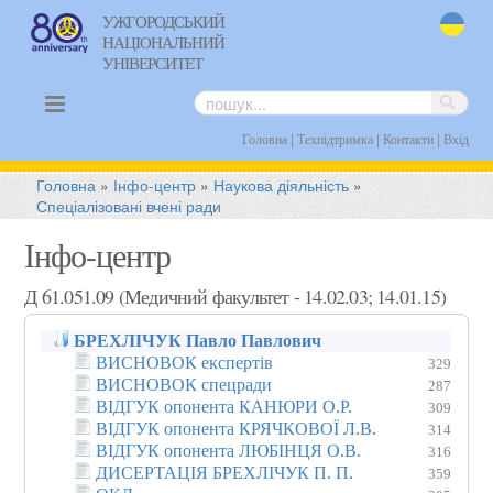
УЖГОРОДСЬКИЙ
НАЦІОНАЛЬНИЙ
uk
УНІВЕРСИТЕТ
|
|
|
Головна
Техпідтримка
Контакти
Вхід
Головна
»
Інфо-центр
»
Наукова діяльність
»
Спеціалізовані вчені ради
Інфо-центр
Д 61.051.09 (Медичний факультет - 14.02.03; 14.01.15)
БРЕХЛІЧУК Павло Павлович
ВИСНОВОК експертів
329
ВИСНОВОК спецради
287
ВІДГУК опонента КАНЮРИ О.Р.
309
ВІДГУК опонента КРЯЧКОВОЇ Л.В.
314
ВІДГУК опонента ЛЮБІНЦЯ О.В.
316
ДИСЕРТАЦІЯ БРЕХЛІЧУК П. П.
359