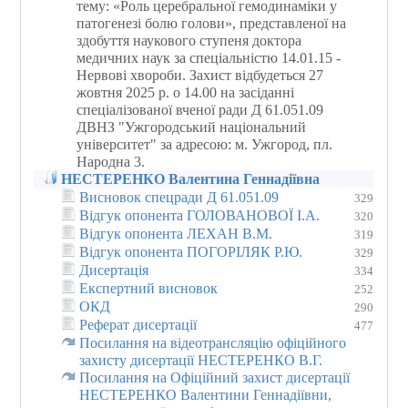
тему: «Роль церебральної гемодинаміки у
патогенезі болю голови», представленої на
здобуття наукового ступеня доктора
медичних наук за спеціальністю 14.01.15 -
Нервові хвороби. Захист відбудеться 27
жовтня 2025 р. о 14.00 на засіданні
спеціалізованої вченої ради Д 61.051.09
ДВНЗ "Ужгородський національний
університет" за адресою: м. Ужгород, пл.
Народна 3.
НЕСТЕРЕНКО Валентина Геннадіївна
Висновок спецради Д 61.051.09
329
Відгук опонента ГОЛОВАНОВОЇ І.А.
320
Відгук опонента ЛЕХАН В.М.
319
Відгук опонента ПОГОРІЛЯК Р.Ю.
329
Дисертація
334
Експертний висновок
252
ОКД
290
Реферат дисертації
477
Посилання на відеотрансляцію офіційного
захисту дисертації НЕСТЕРЕНКО В.Г.
Посилання на Офіційний захист дисертації
НЕСТЕРЕНКО Валентини Геннадіївни,