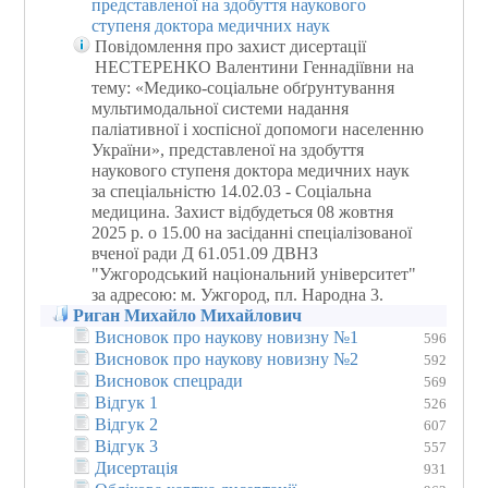
представленої на здобуття наукового
ступеня доктора медичних наук
Повідомлення про захист дисертації
НЕСТЕРЕНКО Валентини Геннадіївни на
тему: «Медико-соціальне обґрунтування
мультимодальної системи надання
паліативної і хоспісної допомоги населенню
України», представленої на здобуття
наукового ступеня доктора медичних наук
за спеціальністю 14.02.03 - Соціальна
медицина. Захист відбудеться 08 жовтня
2025 р. о 15.00 на засіданні спеціалізованої
вченої ради Д 61.051.09 ДВНЗ
"Ужгородський національний університет"
за адресою: м. Ужгород, пл. Народна 3.
Риган Михайло Михайлович
Висновок про наукову новизну №1
596
Висновок про наукову новизну №2
592
Висновок спецради
569
Відгук 1
526
Відгук 2
607
Відгук 3
557
Дисертація
931