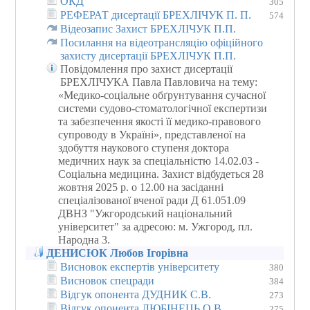
ОКД
305
РЕФЕРАТ дисертації БРЕХЛІЧУК П. П.
574
Відеозапис Захист БРЕХЛІЧУК П.П.
Посилання на відеотрансляцію офіційного
захисту дисертації БРЕХЛІЧУК П.П.
Повідомлення про захист дисертації
БРЕХЛІЧУКА Павла Павловича на тему:
«Медико-соціальне обґрунтування сучасної
системи судово-стоматологічної експертизи
та забезпечення якості її медико-правового
супроводу в Україні», представленої на
здобуття наукового ступеня доктора
медичних наук за спеціальністю 14.02.03 -
Соціальна медицина. Захист відбудеться 28
жовтня 2025 р. о 12.00 на засіданні
спеціалізованої вченої ради Д 61.051.09
ДВНЗ "Ужгородський національний
університет" за адресою: м. Ужгород, пл.
Народна 3.
ДЕНИСЮК Любов Ігорівна
Висновок експертів університету
380
Висновок спецради
384
Відгук опонента ДУДНИК С.В.
273
Відгук опонента ЛЮБІНЕЦЬ О.В.
275