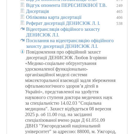
Відгук опонента ПЕРЕСИПКІНОЇ Т.В.
249
Дисертація
465
Обліковва карта дисертації
406
Реферат дисертації ДЕНИСЮК Л. І.
538
Відеотрансляція офіційного захисту
ДЕНИСЮК Л.І.
Посилання на відеотрансляцію офіційного
захисту дисертації ДЕНИСЮК Л.І.
Повідомлення про офіційний захист
дисертації ДЕНИСЮК Любов Ігорівни
«Медико-соціальне обґрунтування
удосконаленої функціонально-
організаційної моделі системи
міжсекторальної взаємодії задля збереження
офтальмологічного здоров’я дітей в
Україні», представленої на здобуття
наукового ступеня доктора медичних наук
за спеціальністю 14.02.03 "Соціальна
медицина". Захист відбудеться 08 вересня
2025 р. об 11.00 год. на засіданні
спеціалізованої вчено ради Д 61.051.09
ДВНЗ "Ужгородський національний
університет" за адресою: 88000, м. Ужгород,