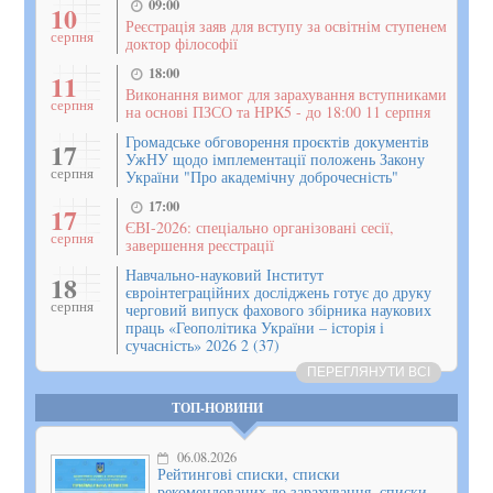
09:00
10
Реєстрація заяв для вступу за освітнім ступенем
серпня
доктор філософії
18:00
11
Виконання вимог для зарахування вступниками
серпня
на основі ПЗСО та НРК5 - до 18:00 11 серпня
Громадське обговорення проєктів документів
17
УжНУ щодо імплементації положень Закону
серпня
України "Про академічну доброчесність"
17:00
17
ЄВІ-2026: спеціально організовані сесії,
серпня
завершення реєстрації
Навчально-науковий Інститут
18
євроінтеграційних досліджень готує до друку
серпня
черговий випуск фахового збірника наукових
праць «Геополітика України – історія і
сучасність» 2026 2 (37)
ПЕРЕГЛЯНУТИ ВСІ
ТОП-НОВИНИ
06.08.2026
Рейтингові списки, списки
рекомендованих до зарахування, списки