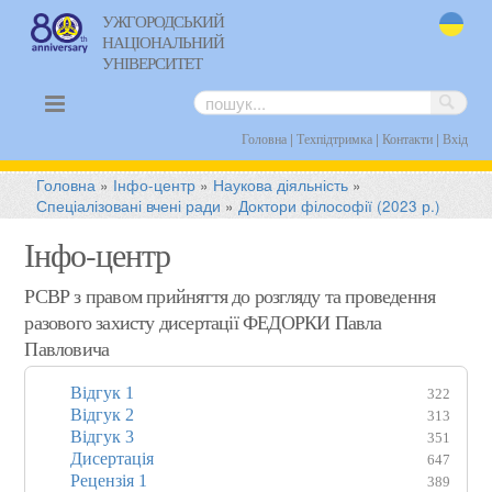
УЖГОРОДСЬКИЙ
НАЦІОНАЛЬНИЙ
uk
УНІВЕРСИТЕТ
|
|
|
Головна
Техпідтримка
Контакти
Вхід
Головна
»
Інфо-центр
»
Наукова діяльність
»
Спеціалізовані вчені ради
»
Доктори філософії (2023 р.)
Інфо-центр
РСВР з правом прийняття до розгляду та проведення
разового захисту дисертації ФЕДОРКИ Павла
Павловича
Відгук 1
322
Відгук 2
313
Відгук 3
351
Дисертація
647
Рецензія 1
389