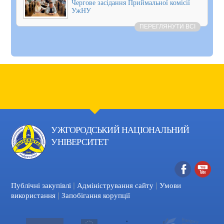
Чергове засідання Приймальної комісії
УжНУ
ПЕРЕГЛЯНУТИ ВСІ
УЖГОРОДСЬКИЙ НАЦІОНАЛЬНИЙ
УНІВЕРСИТЕТ
|
|
Facebook
YouTube
Публічні закупівлі
Адміністрування сайту
Умови
|
використання
Запобігання корупції