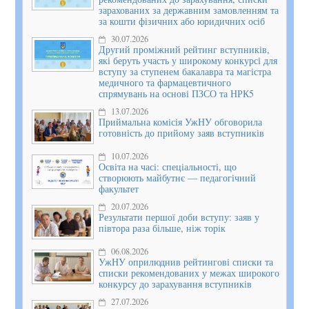
зарахованих за державним замовленням та
за кошти фізичних або юридичних осіб
30.07.2026
Другий проміжний рейтинг вступників,
які беруть участь у широкому конкурсі для
вступу за ступенем бакалавра та магістра
медичного та фармацевтичного
спрямувань на основі ПЗСО та НРК5
13.07.2026
Приймальна комісія УжНУ обговорила
готовність до прийому заяв вступників
10.07.2026
Освіта на часі: спеціальності, що
створюють майбутнє — педагогічний
факультет
20.07.2026
Результати першої доби вступу: заяв у
півтора раза більше, ніж торік
06.08.2026
УжНУ оприлюднив рейтингові списки та
списки рекомендованих у межах широкого
конкурсу до зарахування вступників
27.07.2026