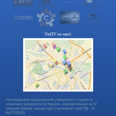
УжНУ на мапі:
Ужгородський національний університет є одним із
класичних університетів України, акредитованих за IV
(вищим) рівнем акредитації (сертифікат серії РД - IV
№0753932).