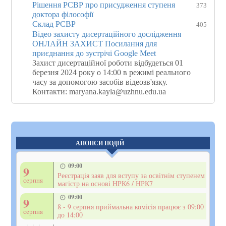
Рішення РСВР про присудження ступеня
373
доктора філософії
Склад РСВР
405
Відео захисту дисертаційного дослідження
ОНЛАЙН ЗАХИСТ Посилання для
приєднання до зустрічі Google Meet
Захист дисертаційної роботи відбудеться 01
березня 2024 року о 14:00 в режимі реального
часу за допомогою засобів відеозв'язку.
Контакти: maryana.kayla@uzhnu.edu.ua
АНОНСИ ПОДІЙ
09:00
9
Реєстрація заяв для вступу за освітнім ступенем
серпня
магістр на основі НРК6 / НРК7
09:00
9
8 - 9 серпня приймальна комісія працює з 09:00
серпня
до 14:00